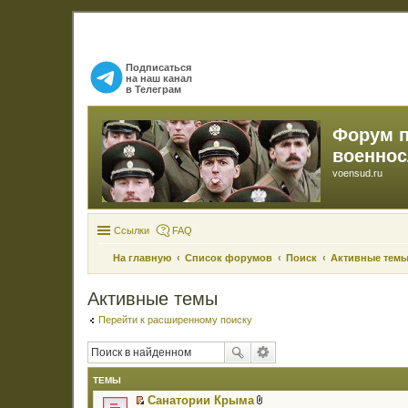
Подписаться
на наш канал
в Телеграм
Форум 
военно
voensud.ru
Ссылки
FAQ
На главную
Список форумов
Поиск
Активные тем
Активные темы
Перейти к расширенному поиску
ТЕМЫ
Санатории Крыма