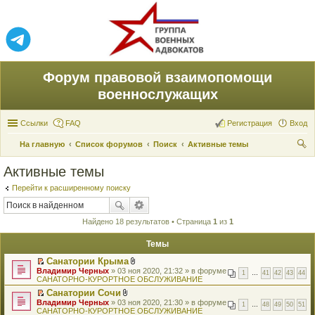
Форум правовой взаимопомощи
военнослужащих
Ссылки
FAQ
Регистрация
Вход
На главную
Список форумов
Поиск
Активные темы
ои
Активные темы
ск
Перейти к расширенному поиску
Найдено 18 результатов • Страница
1
из
1
Темы
Санатории Крыма
П
В
Владимир Черных
» 03 ноя 2020, 21:32 » в форуме
1
…
41
42
43
44
е
л
САНАТОРНО-КУРОРТНОЕ ОБСЛУЖИВАНИЕ
р
о
Санатории Сочи
е
ж
П
В
Владимир Черных
й
» 03 ноя 2020, 21:30 » в форуме
е
1
…
48
49
50
51
е
л
САНАТОРНО-КУРОРТНОЕ ОБСЛУЖИВАНИЕ
т
н