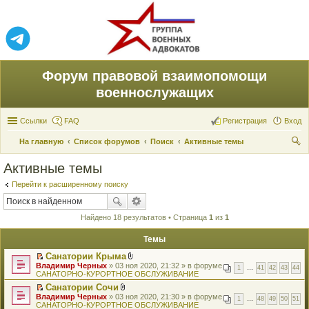
Форум правовой взаимопомощи
военнослужащих
Ссылки
FAQ
Регистрация
Вход
На главную
Список форумов
Поиск
Активные темы
ои
Активные темы
ск
Перейти к расширенному поиску
Найдено 18 результатов • Страница
1
из
1
Темы
Санатории Крыма
П
В
Владимир Черных
» 03 ноя 2020, 21:32 » в форуме
1
…
41
42
43
44
е
л
САНАТОРНО-КУРОРТНОЕ ОБСЛУЖИВАНИЕ
р
о
Санатории Сочи
е
ж
П
В
Владимир Черных
й
» 03 ноя 2020, 21:30 » в форуме
е
1
…
48
49
50
51
е
л
САНАТОРНО-КУРОРТНОЕ ОБСЛУЖИВАНИЕ
т
н