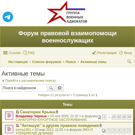
Форум правовой взаимопомощи
военнослужащих
Ссылки
FAQ
Регистрация
Вход
На главную
Список форумов
Поиск
Активные темы
ои
Активные темы
ск
Перейти к расширенному поиску
Найден 21 результат • Страница
1
из
1
Темы
Санатории Крыма
П
В
Владимир Черных
» 03 ноя 2020, 21:32 » в форуме
1
…
41
42
43
44
е
л
САНАТОРНО-КУРОРТНОЕ ОБСЛУЖИВАНИЕ
р
о
"Антишум" и другие правила поведения
е
ж
П
В
zema1961
й
» 20 мар 2012, 11:00 » в форуме
е
ЖКХ И
1
2
3
4
5
е
л
УПРАВЛЕНИЕ ДОМАМИ
т
н