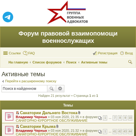
Форум правовой взаимопомощи
военнослужащих
Ссылки
FAQ
Регистрация
Вход
На главную
Список форумов
Поиск
Активные темы
ои
Активные темы
ск
Перейти к расширенному поиску
Найден 21 результат • Страница
1
из
1
Темы
Санатории Дальнего Востока
П
В
Владимир Черных
» 03 ноя 2020, 21:35 » в форуме
1
…
7
8
9
10
е
л
САНАТОРНО-КУРОРТНОЕ ОБСЛУЖИВАНИЕ
р
о
Санатории Крыма
е
ж
П
В
Владимир Черных
й
» 03 ноя 2020, 21:32 » в форуме
е
1
…
41
42
43
44
е
л
САНАТОРНО-КУРОРТНОЕ ОБСЛУЖИВАНИЕ
т
н