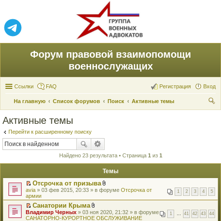
Форум правовой взаимопомощи
военнослужащих
Ссылки
FAQ
Регистрация
Вход
На главную
Список форумов
Поиск
Активные темы
ои
Активные темы
ск
Перейти к расширенному поиску
Найдено 23 результата • Страница
1
из
1
Темы
Отсрочка от призыва
П
В
avia
» 03 фев 2015, 20:33 » в форуме
Отсрочка от
1
2
3
4
5
е
л
армии
р
о
Санатории Крыма
е
ж
П
В
Владимир Черных
й
» 03 ноя 2020, 21:32 » в форуме
е
1
…
41
42
43
44
е
л
САНАТОРНО-КУРОРТНОЕ ОБСЛУЖИВАНИЕ
т
н