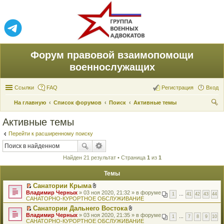
Форум правовой взаимопомощи
военнослужащих
Ссылки
FAQ
Регистрация
Вход
На главную
Список форумов
Поиск
Активные темы
ои
Активные темы
ск
Перейти к расширенному поиску
Найден 21 результат • Страница
1
из
1
Темы
Санатории Крыма
П
В
Владимир Черных
» 03 ноя 2020, 21:32 » в форуме
1
…
41
42
43
44
е
л
САНАТОРНО-КУРОРТНОЕ ОБСЛУЖИВАНИЕ
р
о
Санатории Дальнего Востока
е
ж
П
В
Владимир Черных
й
» 03 ноя 2020, 21:35 » в форуме
е
1
…
7
8
9
10
е
л
САНАТОРНО-КУРОРТНОЕ ОБСЛУЖИВАНИЕ
т
н