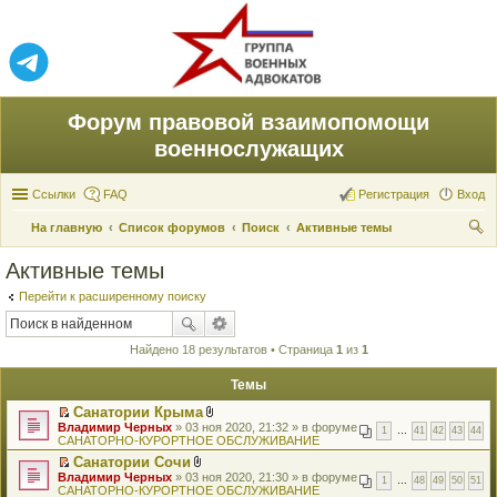
Форум правовой взаимопомощи
военнослужащих
Ссылки
FAQ
Регистрация
Вход
На главную
Список форумов
Поиск
Активные темы
ои
Активные темы
ск
Перейти к расширенному поиску
Найдено 18 результатов • Страница
1
из
1
Темы
Санатории Крыма
П
В
Владимир Черных
» 03 ноя 2020, 21:32 » в форуме
1
…
41
42
43
44
е
л
САНАТОРНО-КУРОРТНОЕ ОБСЛУЖИВАНИЕ
р
о
Санатории Сочи
е
ж
П
В
Владимир Черных
й
» 03 ноя 2020, 21:30 » в форуме
е
1
…
48
49
50
51
е
л
САНАТОРНО-КУРОРТНОЕ ОБСЛУЖИВАНИЕ
т
н