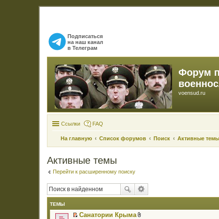
Подписаться
на наш канал
в Телеграм
Форум 
военно
voensud.ru
Ссылки
FAQ
На главную
Список форумов
Поиск
Активные тем
Активные темы
Перейти к расширенному поиску
ТЕМЫ
Санатории Крыма