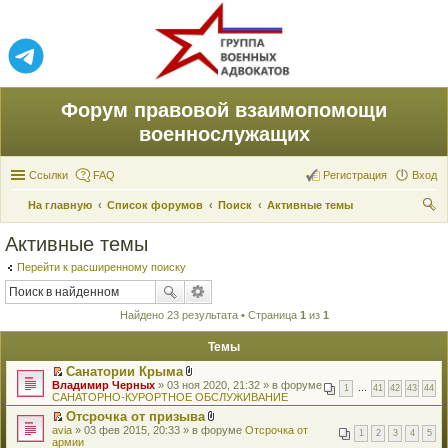
Форум правовой взаимопомощи
военнослужащих
Ссылки
FAQ
Регистрация
Вход
На главную
Список форумов
Поиск
Активные темы
ои
Активные темы
ск
Перейти к расширенному поиску
Найдено 23 результата • Страница
1
из
1
Темы
Санатории Крыма
П
В
Владимир Черных
» 03 ноя 2020, 21:32 » в форуме
1
…
41
42
43
44
е
л
САНАТОРНО-КУРОРТНОЕ ОБСЛУЖИВАНИЕ
р
о
Отсрочка от призыва
е
ж
П
В
avia
й
» 03 фев 2015, 20:33 » в форуме
е
Отсрочка от
1
2
3
4
5
е
л
армии
т
н