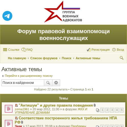
Форум правовой взаимопомощи
военнослужащих
Ссылки
FAQ
Регистрация
Вход
На главную
Список форумов
Поиск
Активные темы
ои
Активные темы
ск
Перейти к расширенному поиску
Найдено 22 результата • Страница
1
из
1
Темы
"Антишум" и другие правила поведения
П
В
zema1961
» 20 мар 2012, 11:00 » в форуме
ЖКХ И
1
2
3
4
5
е
л
УПРАВЛЕНИЕ ДОМАМИ
р
о
Соответствие построенного жилья требованиям НПА
е
ж
П
РФ
й
е
е
т
В
н
Знак
» 17 мар 2013, 20:08 » в форуме
Проблемы
1
2
3
4
5