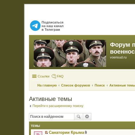
Подписаться
на наш канал
в Телеграм
Форум 
военно
voensud.ru
Ссылки
FAQ
На главную
Список форумов
Поиск
Активные тем
Активные темы
Перейти к расширенному поиску
ТЕМЫ
Санатории Крыма