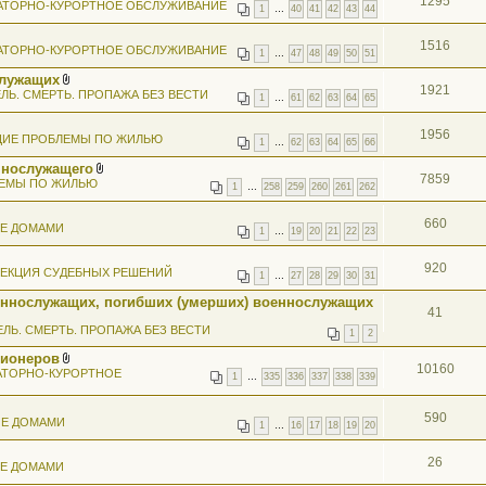
1295
АТОРНО-КУРОРТНОЕ ОБСЛУЖИВАНИЕ
1
…
40
41
42
43
44
1516
АТОРНО-КУРОРТНОЕ ОБСЛУЖИВАНИЕ
1
…
47
48
49
50
51
служащих
1921
В
ЛЬ. СМЕРТЬ. ПРОПАЖА БЕЗ ВЕСТИ
1
…
61
62
63
64
65
л
о
ж
1956
ИЕ ПРОБЛЕМЫ ПО ЖИЛЬЮ
е
1
…
62
63
64
65
66
н
ннослужащего
и
7859
В
я
ЕМЫ ПО ЖИЛЬЮ
1
…
258
259
260
261
262
л
о
ж
660
ИЕ ДОМАМИ
е
1
…
19
20
21
22
23
н
и
920
я
ЕКЦИЯ СУДЕБНЫХ РЕШЕНИЙ
1
…
27
28
29
30
31
еннослужащих, погибших (умерших) военнослужащих
41
ЕЛЬ. СМЕРТЬ. ПРОПАЖА БЕЗ ВЕСТИ
1
2
сионеров
10160
В
АТОРНО-КУРОРТНОЕ
1
…
335
336
337
338
339
л
о
ж
590
ИЕ ДОМАМИ
е
1
…
16
17
18
19
20
н
и
я
26
ИЕ ДОМАМИ