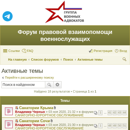
Форум правовой взаимопомощи
военнослужащих
Ссылки
FAQ
Регистрация
Вход
На главную
Список форумов
Поиск
Активные темы
ои
Активные темы
ск
Перейти к расширенному поиску
Найдено 18 результатов • Страница
1
из
1
Темы
Санатории Крыма
П
В
Владимир Черных
» 03 ноя 2020, 21:32 » в форуме
1
…
41
42
43
44
е
л
САНАТОРНО-КУРОРТНОЕ ОБСЛУЖИВАНИЕ
р
о
Санатории Сочи
е
ж
П
В
Владимир Черных
й
» 03 ноя 2020, 21:30 » в форуме
е
1
…
48
49
50
51
е
л
САНАТОРНО-КУРОРТНОЕ ОБСЛУЖИВАНИЕ
т
н