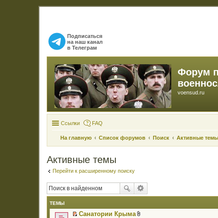
Подписаться
на наш канал
в Телеграм
Форум 
военно
voensud.ru
Ссылки
FAQ
На главную
Список форумов
Поиск
Активные тем
Активные темы
Перейти к расширенному поиску
ТЕМЫ
Санатории Крыма