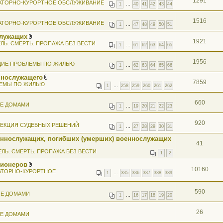
1291
АТОРНО-КУРОРТНОЕ ОБСЛУЖИВАНИЕ
1
…
40
41
42
43
44
1516
АТОРНО-КУРОРТНОЕ ОБСЛУЖИВАНИЕ
1
…
47
48
49
50
51
служащих
1921
В
ЛЬ. СМЕРТЬ. ПРОПАЖА БЕЗ ВЕСТИ
1
…
61
62
63
64
65
л
о
ж
1956
ИЕ ПРОБЛЕМЫ ПО ЖИЛЬЮ
е
1
…
62
63
64
65
66
н
ннослужащего
и
7859
В
я
ЕМЫ ПО ЖИЛЬЮ
1
…
258
259
260
261
262
л
о
ж
660
ИЕ ДОМАМИ
е
1
…
19
20
21
22
23
н
и
920
я
ЕКЦИЯ СУДЕБНЫХ РЕШЕНИЙ
1
…
27
28
29
30
31
еннослужащих, погибших (умерших) военнослужащих
41
ЕЛЬ. СМЕРТЬ. ПРОПАЖА БЕЗ ВЕСТИ
1
2
сионеров
10160
В
АТОРНО-КУРОРТНОЕ
1
…
335
336
337
338
339
л
о
ж
590
ИЕ ДОМАМИ
е
1
…
16
17
18
19
20
н
и
я
26
ИЕ ДОМАМИ