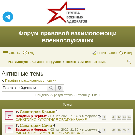
Форум правовой взаимопомощи
военнослужащих
Ссылки
FAQ
Регистрация
Вход
На главную
Список форумов
Поиск
Активные темы
ои
Активные темы
ск
Перейти к расширенному поиску
Найдено 25 результатов • Страница
1
из
1
Темы
Санатории Крыма
П
В
Владимир Черных
» 03 ноя 2020, 21:32 » в форуме
1
…
41
42
43
44
е
л
САНАТОРНО-КУРОРТНОЕ ОБСЛУЖИВАНИЕ
р
о
Санатории Сочи
е
ж
П
В
Владимир Черных
й
» 03 ноя 2020, 21:30 » в форуме
е
1
…
48
49
50
51
е
л
САНАТОРНО-КУРОРТНОЕ ОБСЛУЖИВАНИЕ
т
н