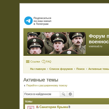
Подписаться
на наш канал
в Телеграм
Форум 
военно
voensud.ru
Ссылки
FAQ
На главную
Список форумов
Поиск
Активные тем
Активные темы
Перейти к расширенному поиску
ТЕМЫ
Санатории Крыма