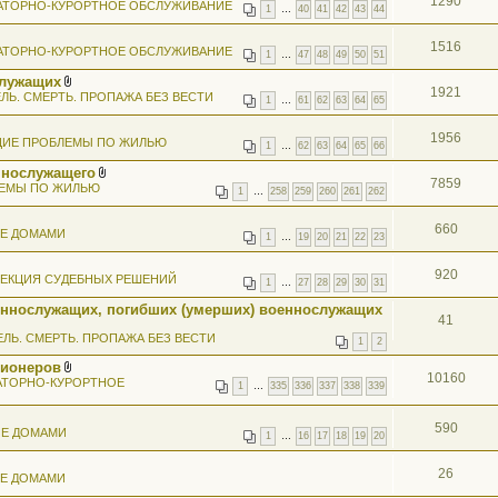
1290
АТОРНО-КУРОРТНОЕ ОБСЛУЖИВАНИЕ
1
…
40
41
42
43
44
1516
АТОРНО-КУРОРТНОЕ ОБСЛУЖИВАНИЕ
1
…
47
48
49
50
51
служащих
1921
В
ЛЬ. СМЕРТЬ. ПРОПАЖА БЕЗ ВЕСТИ
1
…
61
62
63
64
65
л
о
ж
1956
ИЕ ПРОБЛЕМЫ ПО ЖИЛЬЮ
е
1
…
62
63
64
65
66
н
ннослужащего
и
7859
В
я
ЕМЫ ПО ЖИЛЬЮ
1
…
258
259
260
261
262
л
о
ж
660
ИЕ ДОМАМИ
е
1
…
19
20
21
22
23
н
и
920
я
ЕКЦИЯ СУДЕБНЫХ РЕШЕНИЙ
1
…
27
28
29
30
31
еннослужащих, погибших (умерших) военнослужащих
41
ЕЛЬ. СМЕРТЬ. ПРОПАЖА БЕЗ ВЕСТИ
1
2
сионеров
10160
В
АТОРНО-КУРОРТНОЕ
1
…
335
336
337
338
339
л
о
ж
590
ИЕ ДОМАМИ
е
1
…
16
17
18
19
20
н
и
я
26
ИЕ ДОМАМИ