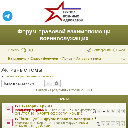
Форум правовой взаимопомощи
военнослужащих
Ссылки
FAQ
Регистрация
Вход
На главную
Список форумов
Поиск
Активные темы
ои
Активные темы
ск
Перейти к расширенному поиску
Найден 21 результат • Страница
1
из
1
Темы
Санатории Крыма
П
В
Владимир Черных
» 03 ноя 2020, 21:32 » в форуме
1
…
41
42
43
44
е
л
САНАТОРНО-КУРОРТНОЕ ОБСЛУЖИВАНИЕ
р
о
"Антишум" и другие правила поведения
е
ж
П
В
zema1961
й
» 20 мар 2012, 11:00 » в форуме
е
ЖКХ И
1
2
3
4
5
е
л
УПРАВЛЕНИЕ ДОМАМИ
т
н