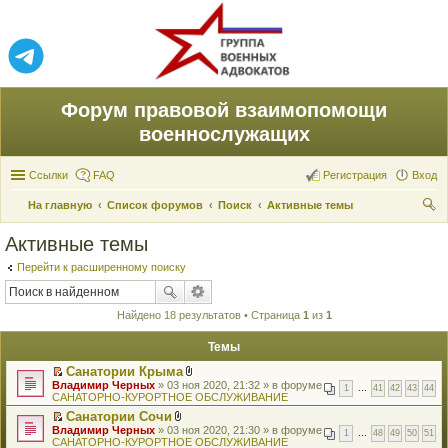
Форум правовой взаимопомощи
военнослужащих
Ссылки
FAQ
Регистрация
Вход
На главную
Список форумов
Поиск
Активные темы
ои
Активные темы
ск
Перейти к расширенному поиску
Найдено 18 результатов • Страница
1
из
1
Темы
Санатории Крыма
П
В
Владимир Черных
» 03 ноя 2020, 21:32 » в форуме
1
…
41
42
43
44
е
л
САНАТОРНО-КУРОРТНОЕ ОБСЛУЖИВАНИЕ
р
о
Санатории Сочи
е
ж
П
В
Владимир Черных
й
» 03 ноя 2020, 21:30 » в форуме
е
1
…
48
49
50
51
е
л
САНАТОРНО-КУРОРТНОЕ ОБСЛУЖИВАНИЕ
т
н