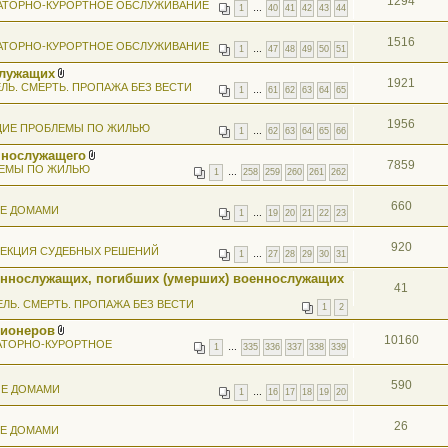
1294
АТОРНО-КУРОРТНОЕ ОБСЛУЖИВАНИЕ
1
…
40
41
42
43
44
1516
АТОРНО-КУРОРТНОЕ ОБСЛУЖИВАНИЕ
1
…
47
48
49
50
51
служащих
1921
В
ЛЬ. СМЕРТЬ. ПРОПАЖА БЕЗ ВЕСТИ
1
…
61
62
63
64
65
л
о
ж
1956
ИЕ ПРОБЛЕМЫ ПО ЖИЛЬЮ
е
1
…
62
63
64
65
66
н
ннослужащего
и
7859
В
я
ЕМЫ ПО ЖИЛЬЮ
1
…
258
259
260
261
262
л
о
ж
660
ИЕ ДОМАМИ
е
1
…
19
20
21
22
23
н
и
920
я
ЕКЦИЯ СУДЕБНЫХ РЕШЕНИЙ
1
…
27
28
29
30
31
еннослужащих, погибших (умерших) военнослужащих
41
ЕЛЬ. СМЕРТЬ. ПРОПАЖА БЕЗ ВЕСТИ
1
2
сионеров
10160
В
АТОРНО-КУРОРТНОЕ
1
…
335
336
337
338
339
л
о
ж
590
ИЕ ДОМАМИ
е
1
…
16
17
18
19
20
н
и
я
26
ИЕ ДОМАМИ