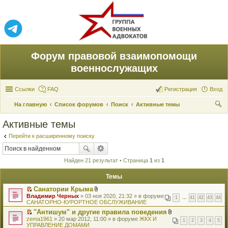
Форум правовой взаимопомощи
военнослужащих
Ссылки
FAQ
Регистрация
Вход
На главную
Список форумов
Поиск
Активные темы
ои
Активные темы
ск
Перейти к расширенному поиску
Найден 21 результат • Страница
1
из
1
Темы
Санатории Крыма
П
В
Владимир Черных
» 03 ноя 2020, 21:32 » в форуме
1
…
41
42
43
44
е
л
САНАТОРНО-КУРОРТНОЕ ОБСЛУЖИВАНИЕ
р
о
"Антишум" и другие правила поведения
е
ж
П
В
zema1961
й
» 20 мар 2012, 11:00 » в форуме
е
ЖКХ И
1
2
3
4
5
е
л
УПРАВЛЕНИЕ ДОМАМИ
т
н