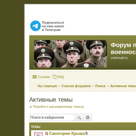
Подписаться
на наш канал
в Телеграм
Форум 
военно
voensud.ru
Ссылки
FAQ
На главную
Список форумов
Поиск
Активные тем
Активные темы
Перейти к расширенному поиску
ТЕМЫ
Санатории Крыма