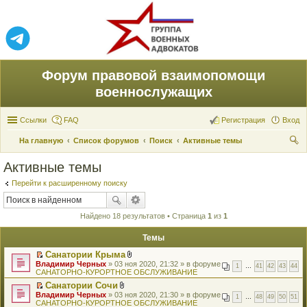
Форум правовой взаимопомощи
военнослужащих
Ссылки
FAQ
Регистрация
Вход
На главную
Список форумов
Поиск
Активные темы
ои
Активные темы
ск
Перейти к расширенному поиску
Найдено 18 результатов • Страница
1
из
1
Темы
Санатории Крыма
П
В
Владимир Черных
» 03 ноя 2020, 21:32 » в форуме
1
…
41
42
43
44
е
л
САНАТОРНО-КУРОРТНОЕ ОБСЛУЖИВАНИЕ
р
о
Санатории Сочи
е
ж
П
В
Владимир Черных
й
» 03 ноя 2020, 21:30 » в форуме
е
1
…
48
49
50
51
е
л
САНАТОРНО-КУРОРТНОЕ ОБСЛУЖИВАНИЕ
т
н