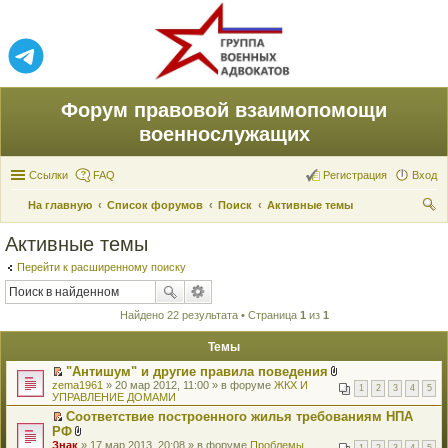
Форум правовой взаимопомощи
военнослужащих
Ссылки
FAQ
Регистрация
Вход
На главную
Список форумов
Поиск
Активные темы
ои
Активные темы
ск
Перейти к расширенному поиску
Найдено 22 результата • Страница
1
из
1
Темы
"Антишум" и другие правила поведения
П
В
zema1961
» 20 мар 2012, 11:00 » в форуме
ЖКХ И
1
2
3
4
5
е
л
УПРАВЛЕНИЕ ДОМАМИ
р
о
Соответствие построенного жилья требованиям НПА
е
ж
П
РФ
й
е
е
т
В
н
Знак
» 17 мар 2013, 20:08 » в форуме
Проблемы
1
2
3
4
5