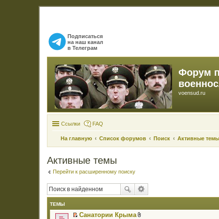
Подписаться
на наш канал
в Телеграм
Форум 
военно
voensud.ru
Ссылки
FAQ
На главную
Список форумов
Поиск
Активные тем
Активные темы
Перейти к расширенному поиску
ТЕМЫ
Санатории Крыма