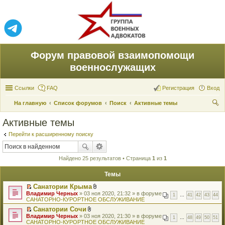
Форум правовой взаимопомощи
военнослужащих
Ссылки
FAQ
Регистрация
Вход
На главную
Список форумов
Поиск
Активные темы
ои
Активные темы
ск
Перейти к расширенному поиску
Найдено 25 результатов • Страница
1
из
1
Темы
Санатории Крыма
П
В
Владимир Черных
» 03 ноя 2020, 21:32 » в форуме
1
…
41
42
43
44
е
л
САНАТОРНО-КУРОРТНОЕ ОБСЛУЖИВАНИЕ
р
о
Санатории Сочи
е
ж
П
В
Владимир Черных
й
» 03 ноя 2020, 21:30 » в форуме
е
1
…
48
49
50
51
е
л
САНАТОРНО-КУРОРТНОЕ ОБСЛУЖИВАНИЕ
т
н