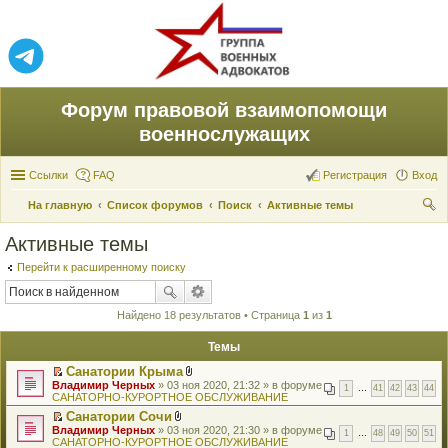
Форум правовой взаимопомощи
военнослужащих
Ссылки
FAQ
Регистрация
Вход
На главную
Список форумов
Поиск
Активные темы
ои
Активные темы
ск
Перейти к расширенному поиску
Найдено 18 результатов • Страница
1
из
1
Темы
Санатории Крыма
П
В
Владимир Черных
» 03 ноя 2020, 21:32 » в форуме
1
…
41
42
43
44
е
л
САНАТОРНО-КУРОРТНОЕ ОБСЛУЖИВАНИЕ
р
о
Санатории Сочи
е
ж
П
В
Владимир Черных
й
» 03 ноя 2020, 21:30 » в форуме
е
1
…
48
49
50
51
е
л
САНАТОРНО-КУРОРТНОЕ ОБСЛУЖИВАНИЕ
т
н