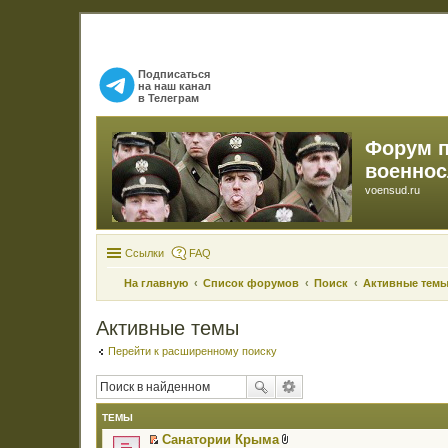
Подписаться
на наш канал
в Телеграм
Форум 
военно
voensud.ru
Ссылки
FAQ
На главную
Список форумов
Поиск
Активные тем
Активные темы
Перейти к расширенному поиску
ТЕМЫ
Санатории Крыма