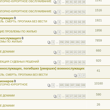
1291
АТОРНО-КУРОРТНОЕ ОБСЛУЖИВАНИЕ
1
…
40
41
42
43
44
1516
АТОРНО-КУРОРТНОЕ ОБСЛУЖИВАНИЕ
1
…
47
48
49
50
51
служащих
1921
В
ЛЬ. СМЕРТЬ. ПРОПАЖА БЕЗ ВЕСТИ
1
…
61
62
63
64
65
л
о
ж
1956
ИЕ ПРОБЛЕМЫ ПО ЖИЛЬЮ
е
1
…
62
63
64
65
66
н
ннослужащего
и
7859
В
я
ЕМЫ ПО ЖИЛЬЮ
1
…
258
259
260
261
262
л
о
ж
660
ИЕ ДОМАМИ
е
1
…
19
20
21
22
23
н
и
920
я
ЕКЦИЯ СУДЕБНЫХ РЕШЕНИЙ
1
…
27
28
29
30
31
еннослужащих, погибших (умерших) военнослужащих
41
ЕЛЬ. СМЕРТЬ. ПРОПАЖА БЕЗ ВЕСТИ
1
2
сионеров
10160
В
АТОРНО-КУРОРТНОЕ
1
…
335
336
337
338
339
л
о
ж
590
ИЕ ДОМАМИ
е
1
…
16
17
18
19
20
н
и
я
26
ИЕ ДОМАМИ