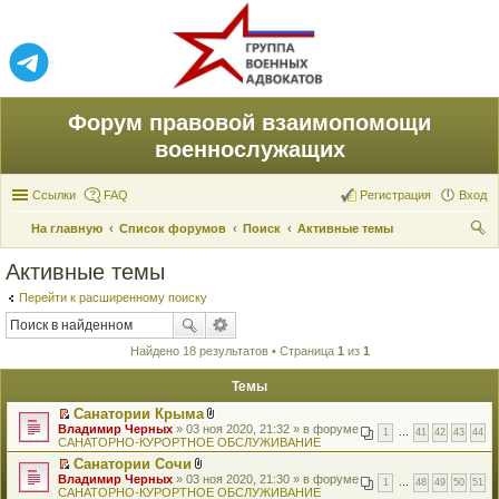
Форум правовой взаимопомощи
военнослужащих
Ссылки
FAQ
Регистрация
Вход
На главную
Список форумов
Поиск
Активные темы
ои
Активные темы
ск
Перейти к расширенному поиску
Найдено 18 результатов • Страница
1
из
1
Темы
Санатории Крыма
П
В
Владимир Черных
» 03 ноя 2020, 21:32 » в форуме
1
…
41
42
43
44
е
л
САНАТОРНО-КУРОРТНОЕ ОБСЛУЖИВАНИЕ
р
о
Санатории Сочи
е
ж
П
В
Владимир Черных
й
» 03 ноя 2020, 21:30 » в форуме
е
1
…
48
49
50
51
е
л
САНАТОРНО-КУРОРТНОЕ ОБСЛУЖИВАНИЕ
т
н