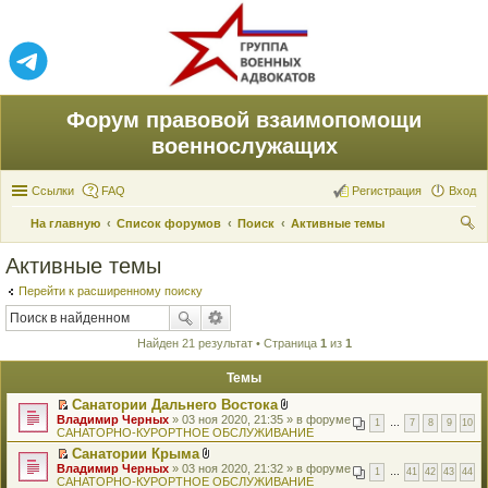
Форум правовой взаимопомощи
военнослужащих
Ссылки
FAQ
Регистрация
Вход
На главную
Список форумов
Поиск
Активные темы
ои
Активные темы
ск
Перейти к расширенному поиску
Найден 21 результат • Страница
1
из
1
Темы
Санатории Дальнего Востока
П
В
Владимир Черных
» 03 ноя 2020, 21:35 » в форуме
1
…
7
8
9
10
е
л
САНАТОРНО-КУРОРТНОЕ ОБСЛУЖИВАНИЕ
р
о
Санатории Крыма
е
ж
П
В
Владимир Черных
й
» 03 ноя 2020, 21:32 » в форуме
е
1
…
41
42
43
44
е
л
САНАТОРНО-КУРОРТНОЕ ОБСЛУЖИВАНИЕ
т
н