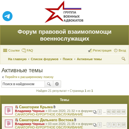
Форум правовой взаимопомощи
военнослужащих
Ссылки
FAQ
Регистрация
Вход
На главную
Список форумов
Поиск
Активные темы
ои
Активные темы
ск
Перейти к расширенному поиску
Найден 21 результат • Страница
1
из
1
Темы
Санатории Крыма
П
В
Владимир Черных
» 03 ноя 2020, 21:32 » в форуме
1
…
41
42
43
44
е
л
САНАТОРНО-КУРОРТНОЕ ОБСЛУЖИВАНИЕ
р
о
Санатории Дальнего Востока
е
ж
П
В
Владимир Черных
й
» 03 ноя 2020, 21:35 » в форуме
е
1
…
7
8
9
10
е
л
САНАТОРНО-КУРОРТНОЕ ОБСЛУЖИВАНИЕ
т
н