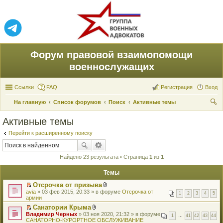
Форум правовой взаимопомощи
военнослужащих
Ссылки
FAQ
Регистрация
Вход
На главную
Список форумов
Поиск
Активные темы
ои
Активные темы
ск
Перейти к расширенному поиску
Найдено 23 результата • Страница
1
из
1
Темы
Отсрочка от призыва
П
В
avia
» 03 фев 2015, 20:33 » в форуме
Отсрочка от
1
2
3
4
5
е
л
армии
р
о
Санатории Крыма
е
ж
П
В
Владимир Черных
й
» 03 ноя 2020, 21:32 » в форуме
е
1
…
41
42
43
44
е
л
САНАТОРНО-КУРОРТНОЕ ОБСЛУЖИВАНИЕ
т
н