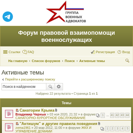
Форум правовой взаимопомощи
военнослужащих
Ссылки
FAQ
Регистрация
Вход
На главную
Список форумов
Поиск
Активные темы
ои
Активные темы
ск
Перейти к расширенному поиску
Найдено 22 результата • Страница
1
из
1
Темы
Санатории Крыма
П
В
Владимир Черных
» 03 ноя 2020, 21:32 » в форуме
1
…
41
42
43
44
е
л
САНАТОРНО-КУРОРТНОЕ ОБСЛУЖИВАНИЕ
р
о
"Антишум" и другие правила поведения
е
ж
П
В
zema1961
й
» 20 мар 2012, 11:00 » в форуме
е
ЖКХ И
1
2
3
4
5
е
л
УПРАВЛЕНИЕ ДОМАМИ
т
н