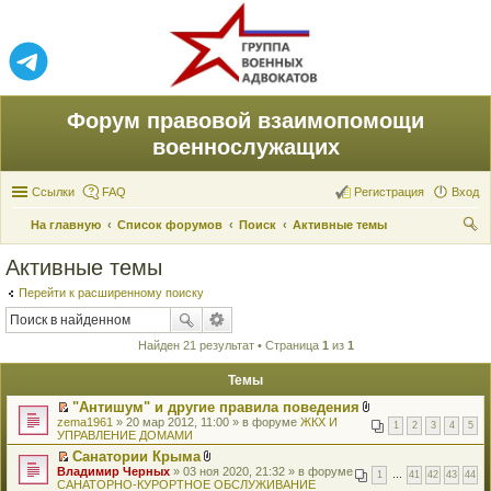
Форум правовой взаимопомощи
военнослужащих
Ссылки
FAQ
Регистрация
Вход
На главную
Список форумов
Поиск
Активные темы
ои
Активные темы
ск
Перейти к расширенному поиску
Найден 21 результат • Страница
1
из
1
Темы
"Антишум" и другие правила поведения
П
В
zema1961
» 20 мар 2012, 11:00 » в форуме
ЖКХ И
1
2
3
4
5
е
л
УПРАВЛЕНИЕ ДОМАМИ
р
о
Санатории Крыма
е
ж
П
В
Владимир Черных
й
» 03 ноя 2020, 21:32 » в форуме
е
1
…
41
42
43
44
е
л
САНАТОРНО-КУРОРТНОЕ ОБСЛУЖИВАНИЕ
т
н