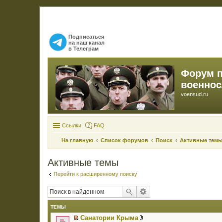
Подписаться
на наш канал
в Телеграм
Форум 
военно
voensud.ru
Ссылки
FAQ
На главную
Список форумов
Поиск
Активные тем
Активные темы
Перейти к расширенному поиску
ТЕМЫ
Санатории Крыма