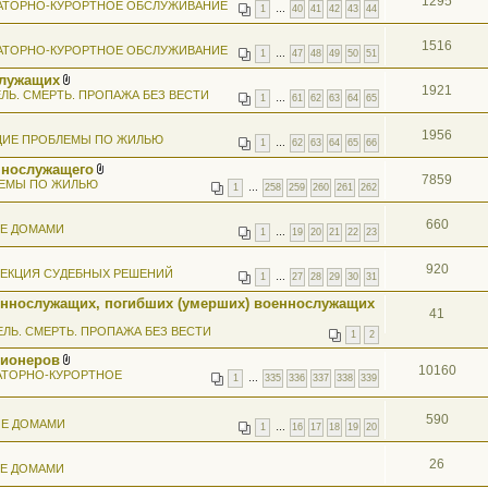
1295
АТОРНО-КУРОРТНОЕ ОБСЛУЖИВАНИЕ
1
…
40
41
42
43
44
1516
АТОРНО-КУРОРТНОЕ ОБСЛУЖИВАНИЕ
1
…
47
48
49
50
51
служащих
1921
В
ЛЬ. СМЕРТЬ. ПРОПАЖА БЕЗ ВЕСТИ
1
…
61
62
63
64
65
л
о
ж
1956
ИЕ ПРОБЛЕМЫ ПО ЖИЛЬЮ
е
1
…
62
63
64
65
66
н
ннослужащего
и
7859
В
я
ЕМЫ ПО ЖИЛЬЮ
1
…
258
259
260
261
262
л
о
ж
660
ИЕ ДОМАМИ
е
1
…
19
20
21
22
23
н
и
920
я
ЕКЦИЯ СУДЕБНЫХ РЕШЕНИЙ
1
…
27
28
29
30
31
еннослужащих, погибших (умерших) военнослужащих
41
ЕЛЬ. СМЕРТЬ. ПРОПАЖА БЕЗ ВЕСТИ
1
2
сионеров
10160
В
АТОРНО-КУРОРТНОЕ
1
…
335
336
337
338
339
л
о
ж
590
ИЕ ДОМАМИ
е
1
…
16
17
18
19
20
н
и
я
26
ИЕ ДОМАМИ