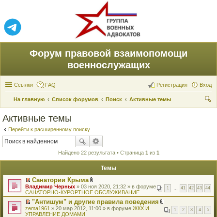
Форум правовой взаимопомощи
военнослужащих
Ссылки
FAQ
Регистрация
Вход
На главную
Список форумов
Поиск
Активные темы
ои
Активные темы
ск
Перейти к расширенному поиску
Найдено 22 результата • Страница
1
из
1
Темы
Санатории Крыма
П
В
Владимир Черных
» 03 ноя 2020, 21:32 » в форуме
1
…
41
42
43
44
е
л
САНАТОРНО-КУРОРТНОЕ ОБСЛУЖИВАНИЕ
р
о
"Антишум" и другие правила поведения
е
ж
П
В
zema1961
й
» 20 мар 2012, 11:00 » в форуме
е
ЖКХ И
1
2
3
4
5
е
л
УПРАВЛЕНИЕ ДОМАМИ
т
н