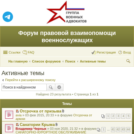
Форум правовой взаимопомощи
военнослужащих
Ссылки
FAQ
Регистрация
Вход
На главную
Список форумов
Поиск
Активные темы
ои
Активные темы
ск
Перейти к расширенному поиску
Найдено 23 результата • Страница
1
из
1
Темы
Отсрочка от призыва
П
В
avia
» 03 фев 2015, 20:33 » в форуме
Отсрочка от
1
2
3
4
5
е
л
армии
р
о
Санатории Крыма
е
ж
П
В
Владимир Черных
й
» 03 ноя 2020, 21:32 » в форуме
е
1
…
41
42
43
44
е
л
САНАТОРНО-КУРОРТНОЕ ОБСЛУЖИВАНИЕ
т
н