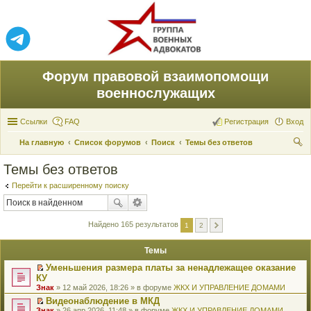
Форум правовой взаимопомощи
военнослужащих
Ссылки
FAQ
Регистрация
Вход
На главную
Список форумов
Поиск
Темы без ответов
ои
Темы без ответов
ск
Перейти к расширенному поиску
Найдено 165 результатов
1
2
Темы
Уменьшения размера платы за ненадлежащее оказание
П
КУ
е
Знак
» 12 май 2026, 18:26 » в форуме
ЖКХ И УПРАВЛЕНИЕ ДОМАМИ
р
е
Видеонаблюдение в МКД
й
П
Знак
» 26 апр 2026, 11:48 » в форуме
ЖКХ И УПРАВЛЕНИЕ ДОМАМИ