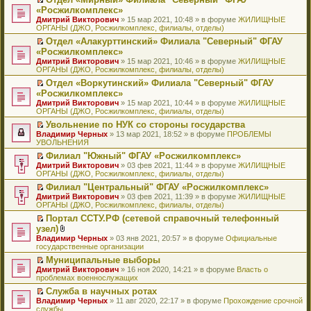
у
ю
б
н
ч
н
р
т
П
«Росжилкомплекс»
с
щ
о
и
е
в
и
е
о
Дмитрий Викторович
е
» 15 мар 2021, 10:48 » в форуме
ЖИЛИЩНЫЕ
м
т
п
о
к
р
о
ОРГАНЫ (ДЖО, Росжилкомплекс, филиалы, отделы)
н
у
а
р
м
п
е
б
и
с
н
о
у
е
й
Отдел «Алакурттинский» Филиала "Северный" ФГАУ
щ
ю
о
н
ч
н
р
т
П
«Росжилкомплекс»
е
о
о
и
е
в
и
е
н
Дмитрий Викторович
» 15 мар 2021, 10:46 » в форуме
ЖИЛИЩНЫЕ
б
м
т
п
о
к
р
и
ОРГАНЫ (ДЖО, Росжилкомплекс, филиалы, отделы)
щ
у
а
р
м
п
е
ю
е
с
н
о
у
е
й
Отдел «Воркутинский» Филиала "Северный" ФГАУ
н
о
н
ч
н
р
т
П
«Росжилкомплекс»
и
о
о
и
е
в
и
е
Дмитрий Викторович
» 15 мар 2021, 10:44 » в форуме
ЖИЛИЩНЫЕ
ю
б
м
т
п
о
к
р
ОРГАНЫ (ДЖО, Росжилкомплекс, филиалы, отделы)
щ
у
а
р
м
п
е
е
с
н
о
у
е
й
Увольнение по НУК со стороны государства
н
о
н
ч
н
р
т
П
Владимир Черных
» 13 мар 2021, 18:52 » в форуме
ПРОБЛЕМЫ
и
о
о
и
е
в
и
е
УВОЛЬНЕНИЯ
ю
б
м
т
п
о
к
р
Филиал "Южный" ФГАУ «Росжилкомплекс»
щ
у
а
р
м
п
е
П
Дмитрий Викторович
е
с
н
о
у
е
й
» 03 фев 2021, 11:44 » в форуме
ЖИЛИЩНЫЕ
е
ОРГАНЫ (ДЖО, Росжилкомплекс, филиалы, отделы)
н
о
н
ч
н
р
т
р
и
о
о
и
е
в
и
Филиал "Центральный" ФГАУ «Росжилкомплекс»
е
ю
б
м
т
п
о
к
П
Дмитрий Викторович
й
» 03 фев 2021, 11:39 » в форуме
ЖИЛИЩНЫЕ
щ
у
а
р
м
п
е
ОРГАНЫ (ДЖО, Росжилкомплекс, филиалы, отделы)
т
е
с
н
о
у
е
р
и
н
о
н
ч
н
р
Портал ССТУ.РФ (сетевой справочный телефонный
е
к
и
о
о
и
е
в
П
узел)
й
п
ю
б
м
т
п
о
е
т
В
Владимир Черных
е
» 03 янв 2021, 20:57 » в форуме
Официальные
щ
у
а
р
м
р
и
л
государственные организации
р
е
с
н
о
у
е
к
о
в
н
о
н
ч
н
й
Муниципальные выборы
п
ж
о
и
о
о
и
е
т
П
Дмитрий Викторович
е
е
» 16 ноя 2020, 14:21 » в форуме
Власть о
м
ю
б
м
т
п
и
е
проблемах военнослужащих
р
н
у
щ
у
а
р
к
р
в
и
н
е
с
н
о
Служба в научных ротах
п
е
о
я
е
н
о
н
ч
П
Владимир Черных
е
й
» 11 авг 2020, 22:17 » в форуме
Прохождение срочной
м
п
и
о
о
и
е
службы
р
т
у