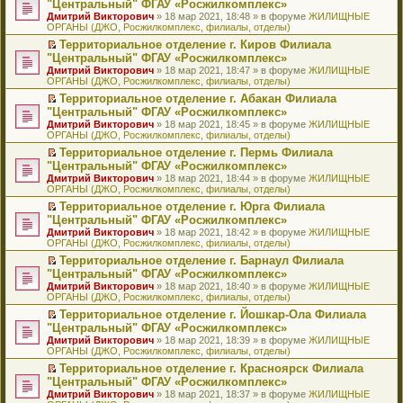
б
м
"Центральный" ФГАУ «Росжилкомплекс»
и
н
и
е
в
и
е
щ
у
ю
Дмитрий Викторович
» 18 мар 2021, 18:48 » в форуме
ЖИЛИЩНЫЕ
н
т
п
о
к
р
е
с
ОРГАНЫ (ДЖО, Росжилкомплекс, филиалы, отделы)
о
а
р
м
п
е
н
о
м
н
о
у
е
й
Территориальное отделение г. Киров Филиала
и
о
у
н
ч
н
р
т
П
ю
б
"Центральный" ФГАУ «Росжилкомплекс»
с
о
и
е
в
и
е
щ
Дмитрий Викторович
» 18 мар 2021, 18:47 » в форуме
ЖИЛИЩНЫЕ
о
м
т
п
о
к
р
е
ОРГАНЫ (ДЖО, Росжилкомплекс, филиалы, отделы)
о
у
а
р
м
п
е
н
б
с
н
о
у
е
й
Территориальное отделение г. Абакан Филиала
и
щ
о
н
ч
н
р
т
П
ю
"Центральный" ФГАУ «Росжилкомплекс»
е
о
о
и
е
в
и
е
Дмитрий Викторович
» 18 мар 2021, 18:45 » в форуме
ЖИЛИЩНЫЕ
н
б
м
т
п
о
к
р
ОРГАНЫ (ДЖО, Росжилкомплекс, филиалы, отделы)
и
щ
у
а
р
м
п
е
ю
е
с
н
о
у
е
й
Территориальное отделение г. Пермь Филиала
н
о
н
ч
н
р
т
П
"Центральный" ФГАУ «Росжилкомплекс»
и
о
о
и
е
в
и
е
Дмитрий Викторович
» 18 мар 2021, 18:44 » в форуме
ЖИЛИЩНЫЕ
ю
б
м
т
п
о
к
р
ОРГАНЫ (ДЖО, Росжилкомплекс, филиалы, отделы)
щ
у
а
р
м
п
е
е
с
н
о
у
е
й
Территориальное отделение г. Юрга Филиала
н
о
н
ч
н
р
т
П
"Центральный" ФГАУ «Росжилкомплекс»
и
о
о
и
е
в
и
е
Дмитрий Викторович
» 18 мар 2021, 18:42 » в форуме
ЖИЛИЩНЫЕ
ю
б
м
т
п
о
к
р
ОРГАНЫ (ДЖО, Росжилкомплекс, филиалы, отделы)
щ
у
а
р
м
п
е
е
с
н
о
у
е
й
Территориальное отделение г. Барнаул Филиала
н
о
н
ч
н
р
т
П
"Центральный" ФГАУ «Росжилкомплекс»
и
о
о
и
е
в
и
е
Дмитрий Викторович
» 18 мар 2021, 18:40 » в форуме
ЖИЛИЩНЫЕ
ю
б
м
т
п
о
к
р
ОРГАНЫ (ДЖО, Росжилкомплекс, филиалы, отделы)
щ
у
а
р
м
п
е
е
с
н
о
у
е
й
Территориальное отделение г. Йошкар-Ола Филиала
н
о
н
ч
н
р
т
П
"Центральный" ФГАУ «Росжилкомплекс»
и
о
о
и
е
в
и
е
Дмитрий Викторович
» 18 мар 2021, 18:39 » в форуме
ЖИЛИЩНЫЕ
ю
б
м
т
п
о
к
р
ОРГАНЫ (ДЖО, Росжилкомплекс, филиалы, отделы)
щ
у
а
р
м
п
е
е
с
н
о
у
е
й
Территориальное отделение г. Красноярск Филиала
н
о
н
ч
н
р
т
П
"Центральный" ФГАУ «Росжилкомплекс»
и
о
о
и
е
в
и
е
Дмитрий Викторович
» 18 мар 2021, 18:37 » в форуме
ЖИЛИЩНЫЕ
ю
б
м
т
п
о
к
р