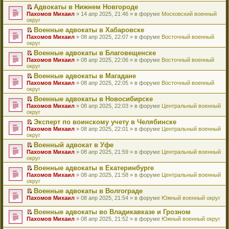
н
о
н
ч
у
е
й
Адвокаты в Нижнем Новгороде
и
о
о
и
н
р
т
П
Пахомов Михаил
» 14 апр 2025, 21:46 » в форуме
Московский военный
ю
б
м
т
е
в
и
е
округ
щ
у
а
п
о
к
р
е
с
н
Военные адвокаты в Хабаровске
р
м
п
е
н
о
н
П
Пахомов Михаил
о
у
е
й
» 08 апр 2025, 22:07 » в форуме
Восточный военный
и
о
о
е
округ
ч
н
р
т
ю
б
м
р
и
е
в
и
Военные адвокаты в Благовещенске
щ
у
е
т
п
о
к
П
Пахомов Михаил
е
с
й
» 08 апр 2025, 22:06 » в форуме
Восточный военный
а
р
м
п
е
округ
н
о
т
н
о
у
е
р
и
о
и
н
ч
н
р
Военные адвокаты в Магадане
е
ю
б
к
о
и
е
в
П
Пахомов Михаил
й
» 08 апр 2025, 22:05 » в форуме
Восточный военный
щ
п
м
т
п
о
е
округ
т
е
е
у
а
р
м
р
и
н
р
с
н
о
у
Военные адвокаты в Новосибирске
е
к
и
в
о
н
ч
н
П
Пахомов Михаил
й
» 08 апр 2025, 22:03 » в форуме
Центральный военный
п
ю
о
о
о
и
е
е
округ
т
е
м
б
м
т
п
р
и
р
у
Эксперт по воинскому учету в Челябинске
щ
у
а
р
е
к
в
н
П
Пахомов Михаил
е
с
н
о
й
» 08 апр 2025, 22:01 » в форуме
Центральный военный
п
о
е
е
округ
н
о
н
ч
т
е
м
п
р
и
о
о
и
и
р
у
Военный адвокат в Уфе
р
е
ю
б
м
т
к
в
н
П
Пахомов Михаил
о
й
» 08 апр 2025, 21:59 » в форуме
Центральный военный
щ
у
а
п
о
е
е
округ
ч
т
е
с
н
е
м
п
р
и
и
н
о
н
р
у
Военные адвокаты в Екатеринбурге
р
е
т
к
и
о
о
в
н
П
Пахомов Михаил
о
й
» 08 апр 2025, 21:58 » в форуме
Центральный военный
а
п
ю
б
м
о
е
е
округ
ч
т
н
е
щ
у
м
п
р
и
и
н
р
е
с
у
Военные адвокаты в Волгограде
р
е
т
к
о
в
н
о
н
П
Пахомов Михаил
о
й
» 08 апр 2025, 21:54 » в форуме
Южный военный округ
а
п
м
о
и
о
е
е
ч
т
н
е
у
м
ю
б
п
р
и
и
Военные адвокаты во Владикавказе и Грозном
н
р
с
у
щ
р
е
т
к
П
о
в
Пахомов Михаил
» 08 апр 2025, 21:52 » в форуме
Южный военный округ
о
н
е
о
й
а
п
е
м
о
о
е
н
ч
т
н
е