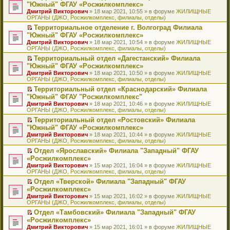
н
о
н
ч
н
р
т
П
"Южный" ФГАУ «Росжилкомплекс»
и
о
о
и
е
в
и
е
Дмитрий Викторович
» 18 мар 2021, 10:55 » в форуме
ЖИЛИЩНЫЕ
ю
б
м
т
п
о
к
р
ОРГАНЫ (ДЖО, Росжилкомплекс, филиалы, отделы)
щ
у
а
р
м
п
е
е
с
н
о
у
е
й
Территориальное отделение г. Волгоград Филиала
н
о
н
ч
н
р
т
П
"Южный" ФГАУ «Росжилкомплекс»
и
о
о
и
е
в
и
е
Дмитрий Викторович
» 18 мар 2021, 10:54 » в форуме
ЖИЛИЩНЫЕ
ю
б
м
т
п
о
к
р
ОРГАНЫ (ДЖО, Росжилкомплекс, филиалы, отделы)
щ
у
а
р
м
п
е
е
с
н
о
у
е
й
Территориальный отдел «Дагестанский» Филиала
н
о
н
ч
н
р
т
П
"Южный" ФГАУ «Росжилкомплекс»
и
о
о
и
е
в
и
е
Дмитрий Викторович
» 18 мар 2021, 10:50 » в форуме
ЖИЛИЩНЫЕ
ю
б
м
т
п
о
к
р
ОРГАНЫ (ДЖО, Росжилкомплекс, филиалы, отделы)
щ
у
а
р
м
п
е
е
с
н
о
у
е
й
Территориальный отдел «Краснодарский» Филиала
н
о
н
ч
н
р
т
П
"Южный" ФГАУ "Росжилкомплекс"
и
о
о
и
е
в
и
е
Дмитрий Викторович
» 18 мар 2021, 10:46 » в форуме
ЖИЛИЩНЫЕ
ю
б
м
т
п
о
к
р
ОРГАНЫ (ДЖО, Росжилкомплекс, филиалы, отделы)
щ
у
а
р
м
п
е
е
с
н
о
у
е
й
Территориальный отдел «Ростовский» Филиала
н
о
н
ч
н
р
т
П
"Южный" ФГАУ «Росжилкомплекс»
и
о
о
и
е
в
и
е
Дмитрий Викторович
» 18 мар 2021, 10:44 » в форуме
ЖИЛИЩНЫЕ
ю
б
м
т
п
о
к
р
ОРГАНЫ (ДЖО, Росжилкомплекс, филиалы, отделы)
щ
у
а
р
м
п
е
е
с
н
о
у
е
й
Отдел «Ярославский» Филиала "Западный" ФГАУ
н
о
н
ч
н
р
т
П
«Росжилкомплекс»
и
о
о
и
е
в
и
е
Дмитрий Викторович
» 15 мар 2021, 16:04 » в форуме
ЖИЛИЩНЫЕ
ю
б
м
т
п
о
к
р
ОРГАНЫ (ДЖО, Росжилкомплекс, филиалы, отделы)
щ
у
а
р
м
п
е
е
с
н
о
у
е
й
Отдел «Тверской» Филиала "Западный" ФГАУ
н
о
н
ч
н
р
т
П
«Росжилкомплекс»
и
о
о
и
е
в
и
е
Дмитрий Викторович
» 15 мар 2021, 16:02 » в форуме
ЖИЛИЩНЫЕ
ю
б
м
т
п
о
к
р
ОРГАНЫ (ДЖО, Росжилкомплекс, филиалы, отделы)
щ
у
а
р
м
п
е
е
с
н
о
у
е
й
Отдел «Тамбовский» Филиала "Западный" ФГАУ
н
о
н
ч
н
р
т
П
«Росжилкомплекс»
и
о
о
и
е
в
и
е
Дмитрий Викторович
» 15 мар 2021, 16:01 » в форуме
ЖИЛИЩНЫЕ
ю
б
м
т
п
о
к
р