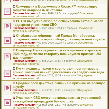
т
е
и
р
Служивших в Вооруженных Силах РФ иностранцев
к
е
П
запретят выдворять из страны
п
й
е
Пахомов Михаил
» 24 мар 2026, 19:04 » в форуме
Обсуждение
е
т
р
актуальных новостей
р
и
е
в
к
й
ВС РФ выпустил обзор по оспариванию актов о мерах
о
п
т
П
поддержки участников СВО
м
е
и
е
Пахомов Михаил
» 16 фев 2026, 17:44 » в форуме
Обсуждение
у
р
к
р
актуальных новостей
н
в
п
е
е
о
е
й
Опубликован обновленный Приказ Минобороны,
п
м
р
т
П
определяющий критерии отбора для контрактной службы
р
у
в
и
е
Пахомов Михаил
» 02 фев 2026, 20:25 » в форуме
Обсуждение
о
н
о
к
р
актуальных новостей
ч
е
м
п
е
и
п
у
е
й
Владимир Путин подписал указ о призыве в армию в
т
р
н
р
т
П
2026 году, согласно которому планируется призвать 261
а
о
е
в
и
е
тыс. человек
н
ч
п
о
к
р
н
и
Пахомов Михаил
» 19 янв 2026, 15:56 » в форуме
Обсуждение
р
м
п
е
о
т
актуальных новостей
о
у
е
й
м
а
ч
н
р
т
Путин подписал закон о круглогодичном призыве в
у
н
и
е
в
и
П
армию, который начнет действовать со следующего года
с
н
т
п
о
к
е
о
о
Пахомов Михаил
» 06 ноя 2025, 16:32 » в форуме
Обсуждение
а
р
м
п
р
о
м
актуальных новостей
н
о
у
е
е
б
у
н
ч
н
р
й
Продлен срок действия решения о призыве на военную
щ
с
о
и
е
в
т
П
службу
е
о
м
т
п
о
и
е
н
о
Пахомов Михаил
» 19 сен 2025, 10:23 » в форуме
Обсуждение
у
а
р
м
к
р
и
б
актуальных новостей
с
н
о
у
п
е
ю
щ
о
н
ч
н
е
й
Участники СВО смогут воспользоваться упрощенной
е
о
о
и
е
р
т
П
внесудебной процедурой банкротства
н
б
м
т
п
в
и
е
и
Пахомов Михаил
» 13 май 2025, 22:07 » в форуме
Обсуждение
щ
у
а
р
о
к
р
ю
актуальных новостей
е
с
н
о
м
п
е