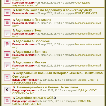
и
т
к
о
в
е
щ
н
Пахомов Михаил
о
» 28 мар 2025, 01:06 » в форуме
Обсуждение
о
ю
а
п
м
о
р
е
е
актуальных новостей
ч
о
н
е
у
м
е
н
п
и
б
н
р
с
у
й
Телеграм канал по Кадровому и воинскому учету
и
р
т
щ
о
в
о
н
т
П
ю
Пахомов Михаил
о
» 27 мар 2025, 17:48 » в форуме
ВОИНСКИЙ УЧЕТ
а
е
м
о
о
е
и
е
ч
н
н
у
м
б
п
к
р
и
Адвокаты в Ярославле
н
и
с
у
щ
р
п
е
т
П
о
ю
Пахомов Михаил
» 22 мар 2025, 18:43 » в форуме
Московский военный
о
н
е
о
е
й
а
е
м
округ
о
е
н
ч
р
т
н
р
у
б
п
и
и
в
и
Адвокаты в Туле
н
е
с
щ
р
ю
т
о
к
П
о
Пахомов Михаил
й
» 22 мар 2025, 18:40 » в форуме
Московский военный
о
е
о
а
м
п
е
м
округ
т
о
н
ч
н
у
е
р
у
и
б
и
и
Адвокаты в Воронеже
н
н
р
е
с
к
щ
ю
т
П
о
е
в
Пахомов Михаил
й
» 22 мар 2025, 18:35 » в форуме
Московский военный
о
п
е
а
е
м
п
о
округ
т
о
е
н
н
р
у
р
м
и
б
р
и
Адвокаты в Брянске
н
е
с
о
у
к
щ
в
ю
П
о
Пахомов Михаил
й
» 22 мар 2025, 15:59 » в форуме
Московский военный
о
ч
н
п
е
о
е
м
округ
т
о
и
е
е
н
м
р
у
и
б
т
п
р
и
у
Адвокаты в Москве
е
с
к
щ
а
р
в
ю
н
П
Пахомов Михаил
й
» 22 мар 2025, 15:56 » в форуме
Московский военный
о
п
е
н
о
о
е
е
округ
т
о
е
н
н
ч
м
п
р
и
б
р
и
о
и
у
Федеральный военный мемориал «Пантеон защитников
р
е
к
щ
в
ю
м
т
н
П
Отечества»
о
й
п
е
о
у
а
е
е
ч
т
Владимир Черных
е
» 17 авг 2022, 13:50 » в форуме
ГИБЕЛЬ. СМЕРТЬ.
н
м
с
н
п
р
и
и
ПРОПАЖА БЕЗ ВЕСТИ
р
и
у
о
н
р
е
т
к
в
ю
н
о
о
о
й
Военно-врачебная и Летная Экспертизы
а
п
о
е
б
м
ч
т
П
Владимир Черных
н
е
» 17 авг 2022, 12:26 » в форуме
МЕДИЦИНСКОЕ
м
п
щ
у
и
и
е
ОБСЛУЖИВАНИЕ
н
р
у
р
е
с
т
к
р
о
в
н
о
Служебное жилье в ФСБ
н
о
а
п
е
м
о
е
ч
П
В
и
о
Владимир Черных
н
е
й
» 07 авг 2022, 22:16 » в форуме
ПРОБЛЕМЫ
у
м
п
и
е
л
ю
б
СЛУЖЕБНОГО ЖИЛЬЯ
н
р
т
с
у
р
т
р
о