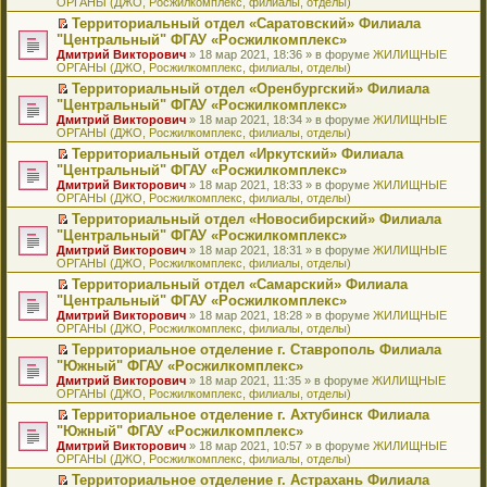
ОРГАНЫ (ДЖО, Росжилкомплекс, филиалы, отделы)
щ
у
а
р
м
п
е
е
с
н
о
у
е
й
Территориальный отдел «Саратовский» Филиала
н
о
н
ч
н
р
т
П
"Центральный" ФГАУ «Росжилкомплекс»
и
о
о
и
е
в
и
е
Дмитрий Викторович
» 18 мар 2021, 18:36 » в форуме
ЖИЛИЩНЫЕ
ю
б
м
т
п
о
к
р
ОРГАНЫ (ДЖО, Росжилкомплекс, филиалы, отделы)
щ
у
а
р
м
п
е
е
с
н
о
у
е
й
Территориальный отдел «Оренбургский» Филиала
н
о
н
ч
н
р
т
П
"Центральный" ФГАУ «Росжилкомплекс»
и
о
о
и
е
в
и
е
Дмитрий Викторович
» 18 мар 2021, 18:34 » в форуме
ЖИЛИЩНЫЕ
ю
б
м
т
п
о
к
р
ОРГАНЫ (ДЖО, Росжилкомплекс, филиалы, отделы)
щ
у
а
р
м
п
е
е
с
н
о
у
е
й
Территориальный отдел «Иркутский» Филиала
н
о
н
ч
н
р
т
П
"Центральный" ФГАУ «Росжилкомплекс»
и
о
о
и
е
в
и
е
Дмитрий Викторович
» 18 мар 2021, 18:33 » в форуме
ЖИЛИЩНЫЕ
ю
б
м
т
п
о
к
р
ОРГАНЫ (ДЖО, Росжилкомплекс, филиалы, отделы)
щ
у
а
р
м
п
е
е
с
н
о
у
е
й
Территориальный отдел «Новосибирский» Филиала
н
о
н
ч
н
р
т
П
"Центральный" ФГАУ «Росжилкомплекс»
и
о
о
и
е
в
и
е
Дмитрий Викторович
» 18 мар 2021, 18:31 » в форуме
ЖИЛИЩНЫЕ
ю
б
м
т
п
о
к
р
ОРГАНЫ (ДЖО, Росжилкомплекс, филиалы, отделы)
щ
у
а
р
м
п
е
е
с
н
о
у
е
й
Территориальный отдел «Самарский» Филиала
н
о
н
ч
н
р
т
П
"Центральный" ФГАУ «Росжилкомплекс»
и
о
о
и
е
в
и
е
Дмитрий Викторович
» 18 мар 2021, 18:28 » в форуме
ЖИЛИЩНЫЕ
ю
б
м
т
п
о
к
р
ОРГАНЫ (ДЖО, Росжилкомплекс, филиалы, отделы)
щ
у
а
р
м
п
е
е
с
н
о
у
е
й
Территориальное отделение г. Ставрополь Филиала
н
о
н
ч
н
р
т
П
"Южный" ФГАУ «Росжилкомплекс»
и
о
о
и
е
в
и
е
Дмитрий Викторович
» 18 мар 2021, 11:35 » в форуме
ЖИЛИЩНЫЕ
ю
б
м
т
п
о
к
р
ОРГАНЫ (ДЖО, Росжилкомплекс, филиалы, отделы)
щ
у
а
р
м
п
е
е
с
н
о
у
е
й
Территориальное отделение г. Ахтубинск Филиала
н
о
н
ч
н
р
т
П
"Южный" ФГАУ «Росжилкомплекс»
и
о
о
и
е
в
и
е
Дмитрий Викторович
» 18 мар 2021, 10:57 » в форуме
ЖИЛИЩНЫЕ
ю
б
м
т
п
о
к
р
ОРГАНЫ (ДЖО, Росжилкомплекс, филиалы, отделы)
щ
у
а
р
м
п
е
е
с
н
о
у
е
й
Территориальное отделение г. Астрахань Филиала