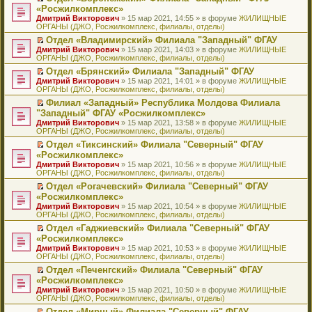
н
о
н
ч
н
р
т
П
«Росжилкомплекс»
и
о
о
и
е
в
и
е
Дмитрий Викторович
» 15 мар 2021, 14:55 » в форуме
ЖИЛИЩНЫЕ
ю
б
м
т
п
о
к
р
ОРГАНЫ (ДЖО, Росжилкомплекс, филиалы, отделы)
щ
у
а
р
м
п
е
е
с
н
о
у
е
й
Отдел «Владимирский» Филиала "Западный" ФГАУ
н
о
н
ч
н
р
т
П
Дмитрий Викторович
» 15 мар 2021, 14:03 » в форуме
ЖИЛИЩНЫЕ
и
о
о
и
е
в
и
е
ОРГАНЫ (ДЖО, Росжилкомплекс, филиалы, отделы)
ю
б
м
т
п
о
к
р
Отдел «Брянский» Филиала "Западный" ФГАУ
щ
у
а
р
м
п
е
П
Дмитрий Викторович
е
с
н
о
у
е
й
» 15 мар 2021, 14:01 » в форуме
ЖИЛИЩНЫЕ
е
ОРГАНЫ (ДЖО, Росжилкомплекс, филиалы, отделы)
н
о
н
ч
н
р
т
р
и
о
о
и
е
в
и
Филиал «Западный» Республика Молдова Филиала
е
ю
б
м
т
п
о
к
П
"Западный" ФГАУ «Росжилкомплекс»
й
щ
у
а
р
м
п
е
т
Дмитрий Викторович
е
с
н
о
у
е
» 15 мар 2021, 13:58 » в форуме
ЖИЛИЩНЫЕ
р
и
ОРГАНЫ (ДЖО, Росжилкомплекс, филиалы, отделы)
н
о
н
ч
н
р
е
к
и
о
о
и
е
в
й
Отдел «Тиксинский» Филиала "Северный" ФГАУ
п
ю
б
м
т
п
о
т
П
«Росжилкомплекс»
е
щ
у
а
р
м
и
е
р
Дмитрий Викторович
е
с
н
о
у
» 15 мар 2021, 10:56 » в форуме
ЖИЛИЩНЫЕ
к
р
в
ОРГАНЫ (ДЖО, Росжилкомплекс, филиалы, отделы)
н
о
н
ч
н
п
е
о
и
о
о
и
е
е
й
Отдел «Рогачевский» Филиала "Северный" ФГАУ
м
ю
б
м
т
п
р
т
П
«Росжилкомплекс»
у
щ
у
а
р
в
и
е
н
Дмитрий Викторович
е
с
н
о
» 15 мар 2021, 10:54 » в форуме
ЖИЛИЩНЫЕ
о
к
р
е
ОРГАНЫ (ДЖО, Росжилкомплекс, филиалы, отделы)
н
о
н
ч
м
п
е
п
и
о
о
и
у
е
й
Отдел «Гаджиевский» Филиала "Северный" ФГАУ
р
ю
б
м
т
н
р
т
П
«Росжилкомплекс»
о
щ
у
а
е
в
и
е
ч
Дмитрий Викторович
е
с
н
» 15 мар 2021, 10:53 » в форуме
ЖИЛИЩНЫЕ
п
о
к
р
и
ОРГАНЫ (ДЖО, Росжилкомплекс, филиалы, отделы)
н
о
н
р
м
п
е
т
и
о
о
о
у
е
й
Отдел «Печенгский» Филиала "Северный" ФГАУ
а
ю
б
м
ч
н
р
т
П
«Росжилкомплекс»
н
щ
у
и
е
в
и
е
н
Дмитрий Викторович
е
с
» 15 мар 2021, 10:50 » в форуме
ЖИЛИЩНЫЕ
т
п
о
к
р
о
ОРГАНЫ (ДЖО, Росжилкомплекс, филиалы, отделы)
н
о
а
р
м
п
е
м
и
о
н
о
у
е
й
Отдел «Мирный» Филиала "Северный" ФГАУ