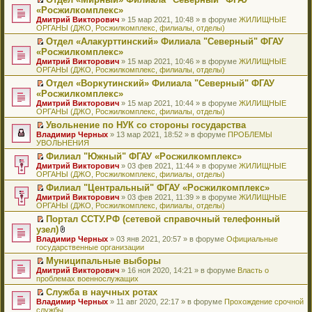
у
ю
б
н
ч
н
р
т
П
«Росжилкомплекс»
с
щ
о
и
е
в
и
е
о
Дмитрий Викторович
е
» 15 мар 2021, 10:48 » в форуме
ЖИЛИЩНЫЕ
м
т
п
о
к
р
о
ОРГАНЫ (ДЖО, Росжилкомплекс, филиалы, отделы)
н
у
а
р
м
п
е
б
и
с
н
о
у
е
й
Отдел «Алакурттинский» Филиала "Северный" ФГАУ
щ
ю
о
н
ч
н
р
т
П
«Росжилкомплекс»
е
о
о
и
е
в
и
е
н
Дмитрий Викторович
» 15 мар 2021, 10:46 » в форуме
ЖИЛИЩНЫЕ
б
м
т
п
о
к
р
и
ОРГАНЫ (ДЖО, Росжилкомплекс, филиалы, отделы)
щ
у
а
р
м
п
е
ю
е
с
н
о
у
е
й
Отдел «Воркутинский» Филиала "Северный" ФГАУ
н
о
н
ч
н
р
т
П
«Росжилкомплекс»
и
о
о
и
е
в
и
е
Дмитрий Викторович
» 15 мар 2021, 10:44 » в форуме
ЖИЛИЩНЫЕ
ю
б
м
т
п
о
к
р
ОРГАНЫ (ДЖО, Росжилкомплекс, филиалы, отделы)
щ
у
а
р
м
п
е
е
с
н
о
у
е
й
Увольнение по НУК со стороны государства
н
о
н
ч
н
р
т
П
Владимир Черных
» 13 мар 2021, 18:52 » в форуме
ПРОБЛЕМЫ
и
о
о
и
е
в
и
е
УВОЛЬНЕНИЯ
ю
б
м
т
п
о
к
р
Филиал "Южный" ФГАУ «Росжилкомплекс»
щ
у
а
р
м
п
е
П
Дмитрий Викторович
е
с
н
о
у
е
й
» 03 фев 2021, 11:44 » в форуме
ЖИЛИЩНЫЕ
е
ОРГАНЫ (ДЖО, Росжилкомплекс, филиалы, отделы)
н
о
н
ч
н
р
т
р
и
о
о
и
е
в
и
Филиал "Центральный" ФГАУ «Росжилкомплекс»
е
ю
б
м
т
п
о
к
П
Дмитрий Викторович
й
» 03 фев 2021, 11:39 » в форуме
ЖИЛИЩНЫЕ
щ
у
а
р
м
п
е
ОРГАНЫ (ДЖО, Росжилкомплекс, филиалы, отделы)
т
е
с
н
о
у
е
р
и
н
о
н
ч
н
р
Портал ССТУ.РФ (сетевой справочный телефонный
е
к
и
о
о
и
е
в
П
узел)
й
п
ю
б
м
т
п
о
е
т
В
Владимир Черных
е
» 03 янв 2021, 20:57 » в форуме
Официальные
щ
у
а
р
м
р
и
л
государственные организации
р
е
с
н
о
у
е
к
о
в
н
о
н
ч
н
й
Муниципальные выборы
п
ж
о
и
о
о
и
е
т
П
Дмитрий Викторович
е
е
» 16 ноя 2020, 14:21 » в форуме
Власть о
м
ю
б
м
т
п
и
е
проблемах военнослужащих
р
н
у
щ
у
а
р
к
р
в
и
н
е
с
н
о
Служба в научных ротах
п
е
о
я
е
н
о
н
ч
П
Владимир Черных
е
й
» 11 авг 2020, 22:17 » в форуме
Прохождение срочной
м
п
и
о
о
и
е
службы
р
т
у