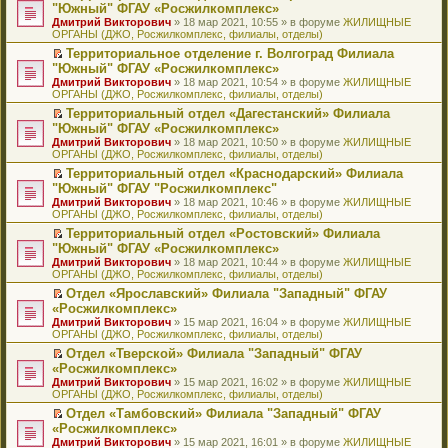
н
о
н
ч
н
р
т
П
"Южный" ФГАУ «Росжилкомплекс»
и
о
о
и
е
в
и
е
Дмитрий Викторович
» 18 мар 2021, 10:55 » в форуме
ЖИЛИЩНЫЕ
ю
б
м
т
п
о
к
р
ОРГАНЫ (ДЖО, Росжилкомплекс, филиалы, отделы)
щ
у
а
р
м
п
е
е
с
н
о
у
е
й
Территориальное отделение г. Волгоград Филиала
н
о
н
ч
н
р
т
П
"Южный" ФГАУ «Росжилкомплекс»
и
о
о
и
е
в
и
е
Дмитрий Викторович
» 18 мар 2021, 10:54 » в форуме
ЖИЛИЩНЫЕ
ю
б
м
т
п
о
к
р
ОРГАНЫ (ДЖО, Росжилкомплекс, филиалы, отделы)
щ
у
а
р
м
п
е
е
с
н
о
у
е
й
Территориальный отдел «Дагестанский» Филиала
н
о
н
ч
н
р
т
П
"Южный" ФГАУ «Росжилкомплекс»
и
о
о
и
е
в
и
е
Дмитрий Викторович
» 18 мар 2021, 10:50 » в форуме
ЖИЛИЩНЫЕ
ю
б
м
т
п
о
к
р
ОРГАНЫ (ДЖО, Росжилкомплекс, филиалы, отделы)
щ
у
а
р
м
п
е
е
с
н
о
у
е
й
Территориальный отдел «Краснодарский» Филиала
н
о
н
ч
н
р
т
П
"Южный" ФГАУ "Росжилкомплекс"
и
о
о
и
е
в
и
е
Дмитрий Викторович
» 18 мар 2021, 10:46 » в форуме
ЖИЛИЩНЫЕ
ю
б
м
т
п
о
к
р
ОРГАНЫ (ДЖО, Росжилкомплекс, филиалы, отделы)
щ
у
а
р
м
п
е
е
с
н
о
у
е
й
Территориальный отдел «Ростовский» Филиала
н
о
н
ч
н
р
т
П
"Южный" ФГАУ «Росжилкомплекс»
и
о
о
и
е
в
и
е
Дмитрий Викторович
» 18 мар 2021, 10:44 » в форуме
ЖИЛИЩНЫЕ
ю
б
м
т
п
о
к
р
ОРГАНЫ (ДЖО, Росжилкомплекс, филиалы, отделы)
щ
у
а
р
м
п
е
е
с
н
о
у
е
й
Отдел «Ярославский» Филиала "Западный" ФГАУ
н
о
н
ч
н
р
т
П
«Росжилкомплекс»
и
о
о
и
е
в
и
е
Дмитрий Викторович
» 15 мар 2021, 16:04 » в форуме
ЖИЛИЩНЫЕ
ю
б
м
т
п
о
к
р
ОРГАНЫ (ДЖО, Росжилкомплекс, филиалы, отделы)
щ
у
а
р
м
п
е
е
с
н
о
у
е
й
Отдел «Тверской» Филиала "Западный" ФГАУ
н
о
н
ч
н
р
т
П
«Росжилкомплекс»
и
о
о
и
е
в
и
е
Дмитрий Викторович
» 15 мар 2021, 16:02 » в форуме
ЖИЛИЩНЫЕ
ю
б
м
т
п
о
к
р
ОРГАНЫ (ДЖО, Росжилкомплекс, филиалы, отделы)
щ
у
а
р
м
п
е
е
с
н
о
у
е
й
Отдел «Тамбовский» Филиала "Западный" ФГАУ
н
о
н
ч
н
р
т
П
«Росжилкомплекс»
и
о
о
и
е
в
и
е
Дмитрий Викторович
» 15 мар 2021, 16:01 » в форуме
ЖИЛИЩНЫЕ
ю
б
м
т
п
о
к
р