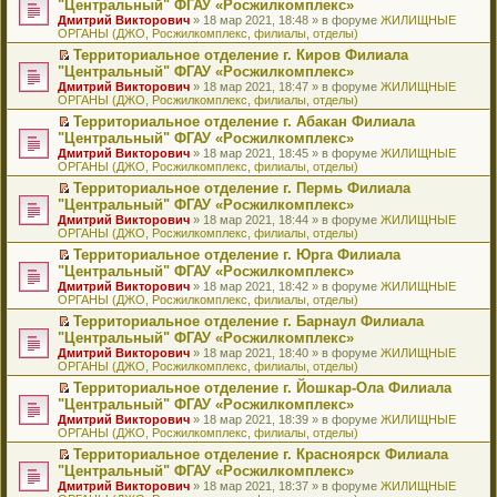
б
м
"Центральный" ФГАУ «Росжилкомплекс»
и
н
и
е
в
и
е
щ
у
ю
Дмитрий Викторович
» 18 мар 2021, 18:48 » в форуме
ЖИЛИЩНЫЕ
н
т
п
о
к
р
е
с
ОРГАНЫ (ДЖО, Росжилкомплекс, филиалы, отделы)
о
а
р
м
п
е
н
о
м
н
о
у
е
й
Территориальное отделение г. Киров Филиала
и
о
у
н
ч
н
р
т
П
ю
б
"Центральный" ФГАУ «Росжилкомплекс»
с
о
и
е
в
и
е
щ
Дмитрий Викторович
» 18 мар 2021, 18:47 » в форуме
ЖИЛИЩНЫЕ
о
м
т
п
о
к
р
е
ОРГАНЫ (ДЖО, Росжилкомплекс, филиалы, отделы)
о
у
а
р
м
п
е
н
б
с
н
о
у
е
й
Территориальное отделение г. Абакан Филиала
и
щ
о
н
ч
н
р
т
П
ю
"Центральный" ФГАУ «Росжилкомплекс»
е
о
о
и
е
в
и
е
Дмитрий Викторович
» 18 мар 2021, 18:45 » в форуме
ЖИЛИЩНЫЕ
н
б
м
т
п
о
к
р
ОРГАНЫ (ДЖО, Росжилкомплекс, филиалы, отделы)
и
щ
у
а
р
м
п
е
ю
е
с
н
о
у
е
й
Территориальное отделение г. Пермь Филиала
н
о
н
ч
н
р
т
П
"Центральный" ФГАУ «Росжилкомплекс»
и
о
о
и
е
в
и
е
Дмитрий Викторович
» 18 мар 2021, 18:44 » в форуме
ЖИЛИЩНЫЕ
ю
б
м
т
п
о
к
р
ОРГАНЫ (ДЖО, Росжилкомплекс, филиалы, отделы)
щ
у
а
р
м
п
е
е
с
н
о
у
е
й
Территориальное отделение г. Юрга Филиала
н
о
н
ч
н
р
т
П
"Центральный" ФГАУ «Росжилкомплекс»
и
о
о
и
е
в
и
е
Дмитрий Викторович
» 18 мар 2021, 18:42 » в форуме
ЖИЛИЩНЫЕ
ю
б
м
т
п
о
к
р
ОРГАНЫ (ДЖО, Росжилкомплекс, филиалы, отделы)
щ
у
а
р
м
п
е
е
с
н
о
у
е
й
Территориальное отделение г. Барнаул Филиала
н
о
н
ч
н
р
т
П
"Центральный" ФГАУ «Росжилкомплекс»
и
о
о
и
е
в
и
е
Дмитрий Викторович
» 18 мар 2021, 18:40 » в форуме
ЖИЛИЩНЫЕ
ю
б
м
т
п
о
к
р
ОРГАНЫ (ДЖО, Росжилкомплекс, филиалы, отделы)
щ
у
а
р
м
п
е
е
с
н
о
у
е
й
Территориальное отделение г. Йошкар-Ола Филиала
н
о
н
ч
н
р
т
П
"Центральный" ФГАУ «Росжилкомплекс»
и
о
о
и
е
в
и
е
Дмитрий Викторович
» 18 мар 2021, 18:39 » в форуме
ЖИЛИЩНЫЕ
ю
б
м
т
п
о
к
р
ОРГАНЫ (ДЖО, Росжилкомплекс, филиалы, отделы)
щ
у
а
р
м
п
е
е
с
н
о
у
е
й
Территориальное отделение г. Красноярск Филиала
н
о
н
ч
н
р
т
П
"Центральный" ФГАУ «Росжилкомплекс»
и
о
о
и
е
в
и
е
Дмитрий Викторович
» 18 мар 2021, 18:37 » в форуме
ЖИЛИЩНЫЕ
ю
б
м
т
п
о
к
р