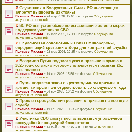
т
е
и
р
Служивших в Вооруженных Силах РФ иностранцев
к
е
П
запретят выдворять из страны
п
й
е
Пахомов Михаил
» 24 мар 2026, 19:04 » в форуме
Обсуждение
е
т
р
актуальных новостей
р
и
е
в
к
й
ВС РФ выпустил обзор по оспариванию актов о мерах
о
п
т
П
поддержки участников СВО
м
е
и
е
Пахомов Михаил
» 16 фев 2026, 17:44 » в форуме
Обсуждение
у
р
к
р
актуальных новостей
н
в
п
е
е
о
е
й
Опубликован обновленный Приказ Минобороны,
п
м
р
т
П
определяющий критерии отбора для контрактной службы
р
у
в
и
е
Пахомов Михаил
» 02 фев 2026, 20:25 » в форуме
Обсуждение
о
н
о
к
р
актуальных новостей
ч
е
м
п
е
и
п
у
е
й
Владимир Путин подписал указ о призыве в армию в
т
р
н
р
т
П
2026 году, согласно которому планируется призвать 261
а
о
е
в
и
е
тыс. человек
н
ч
п
о
к
р
н
и
Пахомов Михаил
» 19 янв 2026, 15:56 » в форуме
Обсуждение
р
м
п
е
о
т
актуальных новостей
о
у
е
й
м
а
ч
н
р
т
Путин подписал закон о круглогодичном призыве в
у
н
и
е
в
и
П
армию, который начнет действовать со следующего года
с
н
т
п
о
к
е
о
о
Пахомов Михаил
» 06 ноя 2025, 16:32 » в форуме
Обсуждение
а
р
м
п
р
о
м
актуальных новостей
н
о
у
е
е
б
у
н
ч
н
р
й
Продлен срок действия решения о призыве на военную
щ
с
о
и
е
в
т
П
службу
е
о
м
т
п
о
и
е
н
о
Пахомов Михаил
» 19 сен 2025, 10:23 » в форуме
Обсуждение
у
а
р
м
к
р
и
б
актуальных новостей
с
н
о
у
п
е
ю
щ
о
н
ч
н
е
й
Участники СВО смогут воспользоваться упрощенной
е
о
о
и
е
р
т
П
внесудебной процедурой банкротства
н
б
м
т
п
в
и
е
и
Пахомов Михаил
» 13 май 2025, 22:07 » в форуме
Обсуждение
щ
у
а
р
о
к
р
ю
актуальных новостей
е
с
н
о
м
п
е