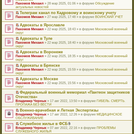
и
т
к
о
в
е
щ
н
Пахомов Михаил
о
» 28 мар 2025, 01:06 » в форуме
Обсуждение
о
ю
а
п
м
о
р
е
е
актуальных новостей
ч
о
н
е
у
м
е
н
п
и
б
н
р
с
у
й
Телеграм канал по Кадровому и воинскому учету
и
р
т
щ
о
в
о
н
т
П
ю
Пахомов Михаил
о
» 27 мар 2025, 17:48 » в форуме
ВОИНСКИЙ УЧЕТ
а
е
м
о
о
е
и
е
ч
н
н
у
м
б
п
к
р
и
Адвокаты в Ярославле
н
и
с
у
щ
р
п
е
т
П
о
ю
Пахомов Михаил
» 22 мар 2025, 18:43 » в форуме
Московский военный
о
н
е
о
е
й
а
е
м
округ
о
е
н
ч
р
т
н
р
у
б
п
и
и
в
и
Адвокаты в Туле
н
е
с
щ
р
ю
т
о
к
П
о
Пахомов Михаил
й
» 22 мар 2025, 18:40 » в форуме
Московский военный
о
е
о
а
м
п
е
м
округ
т
о
н
ч
н
у
е
р
у
и
б
и
и
Адвокаты в Воронеже
н
н
р
е
с
к
щ
ю
т
П
о
е
в
Пахомов Михаил
й
» 22 мар 2025, 18:35 » в форуме
Московский военный
о
п
е
а
е
м
п
о
округ
т
о
е
н
н
р
у
р
м
и
б
р
и
Адвокаты в Брянске
н
е
с
о
у
к
щ
в
ю
П
о
Пахомов Михаил
й
» 22 мар 2025, 15:59 » в форуме
Московский военный
о
ч
н
п
е
о
е
м
округ
т
о
и
е
е
н
м
р
у
и
б
т
п
р
и
у
Адвокаты в Москве
е
с
к
щ
а
р
в
ю
н
П
Пахомов Михаил
й
» 22 мар 2025, 15:56 » в форуме
Московский военный
о
п
е
н
о
о
е
е
округ
т
о
е
н
н
ч
м
п
р
и
б
р
и
о
и
у
Федеральный военный мемориал «Пантеон защитников
р
е
к
щ
в
ю
м
т
н
П
Отечества»
о
й
п
е
о
у
а
е
е
ч
т
Владимир Черных
е
» 17 авг 2022, 13:50 » в форуме
ГИБЕЛЬ. СМЕРТЬ.
н
м
с
н
п
р
и
и
ПРОПАЖА БЕЗ ВЕСТИ
р
и
у
о
н
р
е
т
к
в
ю
н
о
о
о
й
Военно-врачебная и Летная Экспертизы
а
п
о
е
б
м
ч
т
П
Владимир Черных
н
е
» 17 авг 2022, 12:26 » в форуме
МЕДИЦИНСКОЕ
м
п
щ
у
и
и
е
ОБСЛУЖИВАНИЕ
н
р
у
р
е
с
т
к
р
о
в
н
о
Служебное жилье в ФСБ
н
о
а
п
е
м
о
е
ч
П
В
и
о
Владимир Черных
н
е
й
» 07 авг 2022, 22:16 » в форуме
ПРОБЛЕМЫ
у
м
п
и
е
л
ю
б
СЛУЖЕБНОГО ЖИЛЬЯ
н
р
т
с
у
р
т
р
о