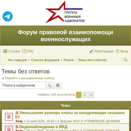
Форум правовой взаимопомощи
военнослужащих
Ссылки
FAQ
Регистрация
Вход
На главную
Список форумов
Поиск
Темы без ответов
ои
Темы без ответов
ск
Перейти к расширенному поиску
Найдено 165 результатов
1
2
Темы
Уменьшения размера платы за ненадлежащее оказание
П
КУ
е
Знак
» 12 май 2026, 18:26 » в форуме
ЖКХ И УПРАВЛЕНИЕ ДОМАМИ
р
е
Видеонаблюдение в МКД
й
П
Знак
» 26 апр 2026, 11:48 » в форуме
ЖКХ И УПРАВЛЕНИЕ ДОМАМИ