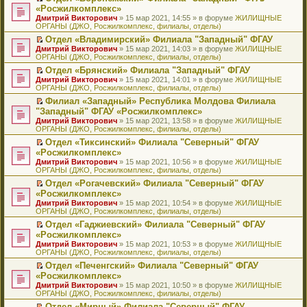
н
о
н
ч
н
р
т
П
«Росжилкомплекс»
и
о
о
и
е
в
и
е
Дмитрий Викторович
» 15 мар 2021, 14:55 » в форуме
ЖИЛИЩНЫЕ
ю
б
м
т
п
о
к
р
ОРГАНЫ (ДЖО, Росжилкомплекс, филиалы, отделы)
щ
у
а
р
м
п
е
е
с
н
о
у
е
й
Отдел «Владимирский» Филиала "Западный" ФГАУ
н
о
н
ч
н
р
т
П
Дмитрий Викторович
» 15 мар 2021, 14:03 » в форуме
ЖИЛИЩНЫЕ
и
о
о
и
е
в
и
е
ОРГАНЫ (ДЖО, Росжилкомплекс, филиалы, отделы)
ю
б
м
т
п
о
к
р
Отдел «Брянский» Филиала "Западный" ФГАУ
щ
у
а
р
м
п
е
П
Дмитрий Викторович
е
с
н
о
у
е
й
» 15 мар 2021, 14:01 » в форуме
ЖИЛИЩНЫЕ
е
ОРГАНЫ (ДЖО, Росжилкомплекс, филиалы, отделы)
н
о
н
ч
н
р
т
р
и
о
о
и
е
в
и
Филиал «Западный» Республика Молдова Филиала
е
ю
б
м
т
п
о
к
П
"Западный" ФГАУ «Росжилкомплекс»
й
щ
у
а
р
м
п
е
т
Дмитрий Викторович
е
с
н
о
у
е
» 15 мар 2021, 13:58 » в форуме
ЖИЛИЩНЫЕ
р
и
ОРГАНЫ (ДЖО, Росжилкомплекс, филиалы, отделы)
н
о
н
ч
н
р
е
к
и
о
о
и
е
в
й
Отдел «Тиксинский» Филиала "Северный" ФГАУ
п
ю
б
м
т
п
о
т
П
«Росжилкомплекс»
е
щ
у
а
р
м
и
е
р
Дмитрий Викторович
е
с
н
о
у
» 15 мар 2021, 10:56 » в форуме
ЖИЛИЩНЫЕ
к
р
в
ОРГАНЫ (ДЖО, Росжилкомплекс, филиалы, отделы)
н
о
н
ч
н
п
е
о
и
о
о
и
е
е
й
Отдел «Рогачевский» Филиала "Северный" ФГАУ
м
ю
б
м
т
п
р
т
П
«Росжилкомплекс»
у
щ
у
а
р
в
и
е
н
Дмитрий Викторович
е
с
н
о
» 15 мар 2021, 10:54 » в форуме
ЖИЛИЩНЫЕ
о
к
р
е
ОРГАНЫ (ДЖО, Росжилкомплекс, филиалы, отделы)
н
о
н
ч
м
п
е
п
и
о
о
и
у
е
й
Отдел «Гаджиевский» Филиала "Северный" ФГАУ
р
ю
б
м
т
н
р
т
П
«Росжилкомплекс»
о
щ
у
а
е
в
и
е
ч
Дмитрий Викторович
е
с
н
» 15 мар 2021, 10:53 » в форуме
ЖИЛИЩНЫЕ
п
о
к
р
и
ОРГАНЫ (ДЖО, Росжилкомплекс, филиалы, отделы)
н
о
н
р
м
п
е
т
и
о
о
о
у
е
й
Отдел «Печенгский» Филиала "Северный" ФГАУ
а
ю
б
м
ч
н
р
т
П
«Росжилкомплекс»
н
щ
у
и
е
в
и
е
н
Дмитрий Викторович
е
с
» 15 мар 2021, 10:50 » в форуме
ЖИЛИЩНЫЕ
т
п
о
к
р
о
ОРГАНЫ (ДЖО, Росжилкомплекс, филиалы, отделы)
н
о
а
р
м
п
е
м
и
о
н
о
у
е
й
Отдел «Мирный» Филиала "Северный" ФГАУ