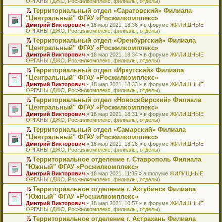
ОРГАНЫ (ДЖО, Росжилкомплекс, филиалы, отделы)
щ
у
а
р
м
п
е
е
с
н
о
у
е
й
Территориальный отдел «Саратовский» Филиала
н
о
н
ч
н
р
т
П
"Центральный" ФГАУ «Росжилкомплекс»
и
о
о
и
е
в
и
е
Дмитрий Викторович
» 18 мар 2021, 18:36 » в форуме
ЖИЛИЩНЫЕ
ю
б
м
т
п
о
к
р
ОРГАНЫ (ДЖО, Росжилкомплекс, филиалы, отделы)
щ
у
а
р
м
п
е
е
с
н
о
у
е
й
Территориальный отдел «Оренбургский» Филиала
н
о
н
ч
н
р
т
П
"Центральный" ФГАУ «Росжилкомплекс»
и
о
о
и
е
в
и
е
Дмитрий Викторович
» 18 мар 2021, 18:34 » в форуме
ЖИЛИЩНЫЕ
ю
б
м
т
п
о
к
р
ОРГАНЫ (ДЖО, Росжилкомплекс, филиалы, отделы)
щ
у
а
р
м
п
е
е
с
н
о
у
е
й
Территориальный отдел «Иркутский» Филиала
н
о
н
ч
н
р
т
П
"Центральный" ФГАУ «Росжилкомплекс»
и
о
о
и
е
в
и
е
Дмитрий Викторович
» 18 мар 2021, 18:33 » в форуме
ЖИЛИЩНЫЕ
ю
б
м
т
п
о
к
р
ОРГАНЫ (ДЖО, Росжилкомплекс, филиалы, отделы)
щ
у
а
р
м
п
е
е
с
н
о
у
е
й
Территориальный отдел «Новосибирский» Филиала
н
о
н
ч
н
р
т
П
"Центральный" ФГАУ «Росжилкомплекс»
и
о
о
и
е
в
и
е
Дмитрий Викторович
» 18 мар 2021, 18:31 » в форуме
ЖИЛИЩНЫЕ
ю
б
м
т
п
о
к
р
ОРГАНЫ (ДЖО, Росжилкомплекс, филиалы, отделы)
щ
у
а
р
м
п
е
е
с
н
о
у
е
й
Территориальный отдел «Самарский» Филиала
н
о
н
ч
н
р
т
П
"Центральный" ФГАУ «Росжилкомплекс»
и
о
о
и
е
в
и
е
Дмитрий Викторович
» 18 мар 2021, 18:28 » в форуме
ЖИЛИЩНЫЕ
ю
б
м
т
п
о
к
р
ОРГАНЫ (ДЖО, Росжилкомплекс, филиалы, отделы)
щ
у
а
р
м
п
е
е
с
н
о
у
е
й
Территориальное отделение г. Ставрополь Филиала
н
о
н
ч
н
р
т
П
"Южный" ФГАУ «Росжилкомплекс»
и
о
о
и
е
в
и
е
Дмитрий Викторович
» 18 мар 2021, 11:35 » в форуме
ЖИЛИЩНЫЕ
ю
б
м
т
п
о
к
р
ОРГАНЫ (ДЖО, Росжилкомплекс, филиалы, отделы)
щ
у
а
р
м
п
е
е
с
н
о
у
е
й
Территориальное отделение г. Ахтубинск Филиала
н
о
н
ч
н
р
т
П
"Южный" ФГАУ «Росжилкомплекс»
и
о
о
и
е
в
и
е
Дмитрий Викторович
» 18 мар 2021, 10:57 » в форуме
ЖИЛИЩНЫЕ
ю
б
м
т
п
о
к
р
ОРГАНЫ (ДЖО, Росжилкомплекс, филиалы, отделы)
щ
у
а
р
м
п
е
е
с
н
о
у
е
й
Территориальное отделение г. Астрахань Филиала