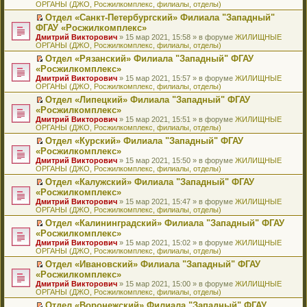
ОРГАНЫ (ДЖО, Росжилкомплекс, филиалы, отделы)
щ
у
а
р
м
п
е
е
с
н
о
у
е
й
Отдел «Санкт-Петербургский» Филиала "Западный"
н
о
н
ч
н
р
т
П
ФГАУ «Росжилкомплекс»
и
о
о
и
е
в
и
е
Дмитрий Викторович
» 15 мар 2021, 15:58 » в форуме
ЖИЛИЩНЫЕ
ю
б
м
т
п
о
к
р
ОРГАНЫ (ДЖО, Росжилкомплекс, филиалы, отделы)
щ
у
а
р
м
п
е
е
с
н
о
у
е
й
Отдел «Рязанский» Филиала "Западный" ФГАУ
н
о
н
ч
н
р
т
П
«Росжилкомплекс»
и
о
о
и
е
в
и
е
Дмитрий Викторович
» 15 мар 2021, 15:57 » в форуме
ЖИЛИЩНЫЕ
ю
б
м
т
п
о
к
р
ОРГАНЫ (ДЖО, Росжилкомплекс, филиалы, отделы)
щ
у
а
р
м
п
е
е
с
н
о
у
е
й
Отдел «Липецкий» Филиала "Западный" ФГАУ
н
о
н
ч
н
р
т
П
«Росжилкомплекс»
и
о
о
и
е
в
и
е
Дмитрий Викторович
» 15 мар 2021, 15:51 » в форуме
ЖИЛИЩНЫЕ
ю
б
м
т
п
о
к
р
ОРГАНЫ (ДЖО, Росжилкомплекс, филиалы, отделы)
щ
у
а
р
м
п
е
е
с
н
о
у
е
й
Отдел «Курский» Филиала "Западный" ФГАУ
н
о
н
ч
н
р
т
П
«Росжилкомплекс»
и
о
о
и
е
в
и
е
Дмитрий Викторович
» 15 мар 2021, 15:50 » в форуме
ЖИЛИЩНЫЕ
ю
б
м
т
п
о
к
р
ОРГАНЫ (ДЖО, Росжилкомплекс, филиалы, отделы)
щ
у
а
р
м
п
е
е
с
н
о
у
е
й
Отдел «Калужский» Филиала "Западный" ФГАУ
н
о
н
ч
н
р
т
П
«Росжилкомплекс»
и
о
о
и
е
в
и
е
Дмитрий Викторович
» 15 мар 2021, 15:47 » в форуме
ЖИЛИЩНЫЕ
ю
б
м
т
п
о
к
р
ОРГАНЫ (ДЖО, Росжилкомплекс, филиалы, отделы)
щ
у
а
р
м
п
е
е
с
н
о
у
е
й
Отдел «Калининградский» Филиала "Западный" ФГАУ
н
о
н
ч
н
р
т
П
«Росжилкомплекс»
и
о
о
и
е
в
и
е
Дмитрий Викторович
» 15 мар 2021, 15:02 » в форуме
ЖИЛИЩНЫЕ
ю
б
м
т
п
о
к
р
ОРГАНЫ (ДЖО, Росжилкомплекс, филиалы, отделы)
щ
у
а
р
м
п
е
е
с
н
о
у
е
й
Отдел «Ивановский» Филиала "Западный" ФГАУ
н
о
н
ч
н
р
т
П
«Росжилкомплекс»
и
о
о
и
е
в
и
е
Дмитрий Викторович
» 15 мар 2021, 15:00 » в форуме
ЖИЛИЩНЫЕ
ю
б
м
т
п
о
к
р
ОРГАНЫ (ДЖО, Росжилкомплекс, филиалы, отделы)
щ
у
а
р
м
п
е
е
с
н
о
у
е
й
Отдел «Воронежский» Филиала "Западный" ФГАУ