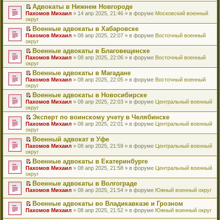
н
о
н
ч
у
е
й
Адвокаты в Нижнем Новгороде
и
о
о
и
н
р
т
П
Пахомов Михаил
» 14 апр 2025, 21:46 » в форуме
Московский военный
ю
б
м
т
е
в
и
е
округ
щ
у
а
п
о
к
р
е
с
н
Военные адвокаты в Хабаровске
р
м
п
е
н
о
н
П
Пахомов Михаил
о
у
е
й
» 08 апр 2025, 22:07 » в форуме
Восточный военный
и
о
о
е
округ
ч
н
р
т
ю
б
м
р
и
е
в
и
Военные адвокаты в Благовещенске
щ
у
е
т
п
о
к
П
Пахомов Михаил
е
с
й
» 08 апр 2025, 22:06 » в форуме
Восточный военный
а
р
м
п
е
округ
н
о
т
н
о
у
е
р
и
о
и
н
ч
н
р
Военные адвокаты в Магадане
е
ю
б
к
о
и
е
в
П
Пахомов Михаил
й
» 08 апр 2025, 22:05 » в форуме
Восточный военный
щ
п
м
т
п
о
е
округ
т
е
е
у
а
р
м
р
и
н
р
с
н
о
у
Военные адвокаты в Новосибирске
е
к
и
в
о
н
ч
н
П
Пахомов Михаил
й
» 08 апр 2025, 22:03 » в форуме
Центральный военный
п
ю
о
о
о
и
е
е
округ
т
е
м
б
м
т
п
р
и
р
у
Эксперт по воинскому учету в Челябинске
щ
у
а
р
е
к
в
н
П
Пахомов Михаил
е
с
н
о
й
» 08 апр 2025, 22:01 » в форуме
Центральный военный
п
о
е
е
округ
н
о
н
ч
т
е
м
п
р
и
о
о
и
и
р
у
Военный адвокат в Уфе
р
е
ю
б
м
т
к
в
н
П
Пахомов Михаил
о
й
» 08 апр 2025, 21:59 » в форуме
Центральный военный
щ
у
а
п
о
е
е
округ
ч
т
е
с
н
е
м
п
р
и
и
н
о
н
р
у
Военные адвокаты в Екатеринбурге
р
е
т
к
и
о
о
в
н
П
Пахомов Михаил
о
й
» 08 апр 2025, 21:58 » в форуме
Центральный военный
а
п
ю
б
м
о
е
е
округ
ч
т
н
е
щ
у
м
п
р
и
и
н
р
е
с
у
Военные адвокаты в Волгограде
р
е
т
к
о
в
н
о
н
П
Пахомов Михаил
о
й
» 08 апр 2025, 21:54 » в форуме
Южный военный округ
а
п
м
о
и
о
е
е
ч
т
н
е
у
м
ю
б
п
р
и
и
Военные адвокаты во Владикавказе и Грозном
н
р
с
у
щ
р
е
т
к
П
о
в
Пахомов Михаил
» 08 апр 2025, 21:52 » в форуме
Южный военный округ
о
н
е
о
й
а
п
е
м
о
о
е
н
ч
т
н
е