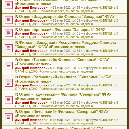
н
о
н
ч
н
р
т
П
«Росжилкомплекс»
и
о
о
и
е
в
и
е
Дмитрий Викторович
» 15 мар 2021, 14:55 » в форуме
ЖИЛИЩНЫЕ
ю
б
м
т
п
о
к
р
ОРГАНЫ (ДЖО, Росжилкомплекс, филиалы, отделы)
щ
у
а
р
м
п
е
е
с
н
о
у
е
й
Отдел «Владимирский» Филиала "Западный" ФГАУ
н
о
н
ч
н
р
т
П
Дмитрий Викторович
» 15 мар 2021, 14:03 » в форуме
ЖИЛИЩНЫЕ
и
о
о
и
е
в
и
е
ОРГАНЫ (ДЖО, Росжилкомплекс, филиалы, отделы)
ю
б
м
т
п
о
к
р
Отдел «Брянский» Филиала "Западный" ФГАУ
щ
у
а
р
м
п
е
П
Дмитрий Викторович
е
с
н
о
у
е
й
» 15 мар 2021, 14:01 » в форуме
ЖИЛИЩНЫЕ
е
ОРГАНЫ (ДЖО, Росжилкомплекс, филиалы, отделы)
н
о
н
ч
н
р
т
р
и
о
о
и
е
в
и
Филиал «Западный» Республика Молдова Филиала
е
ю
б
м
т
п
о
к
П
"Западный" ФГАУ «Росжилкомплекс»
й
щ
у
а
р
м
п
е
т
Дмитрий Викторович
е
с
н
о
у
е
» 15 мар 2021, 13:58 » в форуме
ЖИЛИЩНЫЕ
р
и
ОРГАНЫ (ДЖО, Росжилкомплекс, филиалы, отделы)
н
о
н
ч
н
р
е
к
и
о
о
и
е
в
й
Отдел «Тиксинский» Филиала "Северный" ФГАУ
п
ю
б
м
т
п
о
т
П
«Росжилкомплекс»
е
щ
у
а
р
м
и
е
р
Дмитрий Викторович
е
с
н
о
у
» 15 мар 2021, 10:56 » в форуме
ЖИЛИЩНЫЕ
к
р
в
ОРГАНЫ (ДЖО, Росжилкомплекс, филиалы, отделы)
н
о
н
ч
н
п
е
о
и
о
о
и
е
е
й
Отдел «Рогачевский» Филиала "Северный" ФГАУ
м
ю
б
м
т
п
р
т
П
«Росжилкомплекс»
у
щ
у
а
р
в
и
е
н
Дмитрий Викторович
е
с
н
о
» 15 мар 2021, 10:54 » в форуме
ЖИЛИЩНЫЕ
о
к
р
е
ОРГАНЫ (ДЖО, Росжилкомплекс, филиалы, отделы)
н
о
н
ч
м
п
е
п
и
о
о
и
у
е
й
Отдел «Гаджиевский» Филиала "Северный" ФГАУ
р
ю
б
м
т
н
р
т
П
«Росжилкомплекс»
о
щ
у
а
е
в
и
е
ч
Дмитрий Викторович
е
с
н
» 15 мар 2021, 10:53 » в форуме
ЖИЛИЩНЫЕ
п
о
к
р
и
ОРГАНЫ (ДЖО, Росжилкомплекс, филиалы, отделы)
н
о
н
р
м
п
е
т
и
о
о
о
у
е
й
Отдел «Печенгский» Филиала "Северный" ФГАУ
а
ю
б
м
ч
н
р
т
П
«Росжилкомплекс»
н
щ
у
и
е
в
и
е
н
Дмитрий Викторович
е
с
» 15 мар 2021, 10:50 » в форуме
ЖИЛИЩНЫЕ
т
п
о
к
р
о
ОРГАНЫ (ДЖО, Росжилкомплекс, филиалы, отделы)
н
о
а
р
м
п
е
м
и
о
н
о
у
е
й
Отдел «Мирный» Филиала "Северный" ФГАУ