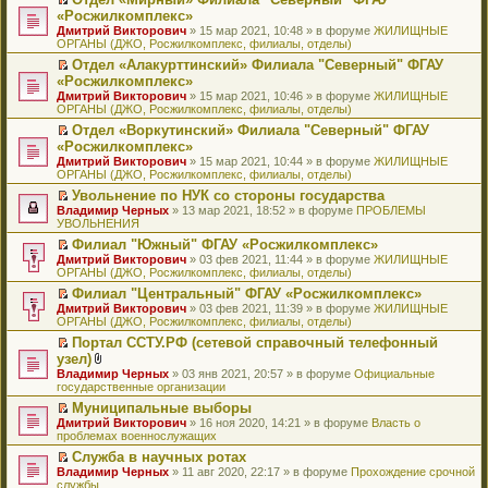
у
ю
б
н
ч
н
р
т
П
«Росжилкомплекс»
с
щ
о
и
е
в
и
е
о
Дмитрий Викторович
е
» 15 мар 2021, 10:48 » в форуме
ЖИЛИЩНЫЕ
м
т
п
о
к
р
о
ОРГАНЫ (ДЖО, Росжилкомплекс, филиалы, отделы)
н
у
а
р
м
п
е
б
и
с
н
о
у
е
й
Отдел «Алакурттинский» Филиала "Северный" ФГАУ
щ
ю
о
н
ч
н
р
т
П
«Росжилкомплекс»
е
о
о
и
е
в
и
е
н
Дмитрий Викторович
» 15 мар 2021, 10:46 » в форуме
ЖИЛИЩНЫЕ
б
м
т
п
о
к
р
и
ОРГАНЫ (ДЖО, Росжилкомплекс, филиалы, отделы)
щ
у
а
р
м
п
е
ю
е
с
н
о
у
е
й
Отдел «Воркутинский» Филиала "Северный" ФГАУ
н
о
н
ч
н
р
т
П
«Росжилкомплекс»
и
о
о
и
е
в
и
е
Дмитрий Викторович
» 15 мар 2021, 10:44 » в форуме
ЖИЛИЩНЫЕ
ю
б
м
т
п
о
к
р
ОРГАНЫ (ДЖО, Росжилкомплекс, филиалы, отделы)
щ
у
а
р
м
п
е
е
с
н
о
у
е
й
Увольнение по НУК со стороны государства
н
о
н
ч
н
р
т
П
Владимир Черных
» 13 мар 2021, 18:52 » в форуме
ПРОБЛЕМЫ
и
о
о
и
е
в
и
е
УВОЛЬНЕНИЯ
ю
б
м
т
п
о
к
р
Филиал "Южный" ФГАУ «Росжилкомплекс»
щ
у
а
р
м
п
е
П
Дмитрий Викторович
е
с
н
о
у
е
й
» 03 фев 2021, 11:44 » в форуме
ЖИЛИЩНЫЕ
е
ОРГАНЫ (ДЖО, Росжилкомплекс, филиалы, отделы)
н
о
н
ч
н
р
т
р
и
о
о
и
е
в
и
Филиал "Центральный" ФГАУ «Росжилкомплекс»
е
ю
б
м
т
п
о
к
П
Дмитрий Викторович
й
» 03 фев 2021, 11:39 » в форуме
ЖИЛИЩНЫЕ
щ
у
а
р
м
п
е
ОРГАНЫ (ДЖО, Росжилкомплекс, филиалы, отделы)
т
е
с
н
о
у
е
р
и
н
о
н
ч
н
р
Портал ССТУ.РФ (сетевой справочный телефонный
е
к
и
о
о
и
е
в
П
узел)
й
п
ю
б
м
т
п
о
е
т
В
Владимир Черных
е
» 03 янв 2021, 20:57 » в форуме
Официальные
щ
у
а
р
м
р
и
л
государственные организации
р
е
с
н
о
у
е
к
о
в
н
о
н
ч
н
й
Муниципальные выборы
п
ж
о
и
о
о
и
е
т
П
Дмитрий Викторович
е
е
» 16 ноя 2020, 14:21 » в форуме
Власть о
м
ю
б
м
т
п
и
е
проблемах военнослужащих
р
н
у
щ
у
а
р
к
р
в
и
н
е
с
н
о
Служба в научных ротах
п
е
о
я
е
н
о
н
ч
П
Владимир Черных
е
й
» 11 авг 2020, 22:17 » в форуме
Прохождение срочной
м
п
и
о
о
и
е
службы
р
т
у