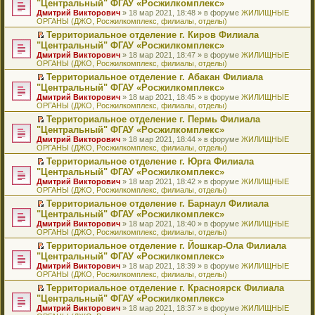
б
м
"Центральный" ФГАУ «Росжилкомплекс»
и
н
и
е
в
и
е
щ
у
ю
Дмитрий Викторович
» 18 мар 2021, 18:48 » в форуме
ЖИЛИЩНЫЕ
н
т
п
о
к
р
е
с
ОРГАНЫ (ДЖО, Росжилкомплекс, филиалы, отделы)
о
а
р
м
п
е
н
о
м
н
о
у
е
й
Территориальное отделение г. Киров Филиала
и
о
у
н
ч
н
р
т
П
ю
б
"Центральный" ФГАУ «Росжилкомплекс»
с
о
и
е
в
и
е
щ
Дмитрий Викторович
» 18 мар 2021, 18:47 » в форуме
ЖИЛИЩНЫЕ
о
м
т
п
о
к
р
е
ОРГАНЫ (ДЖО, Росжилкомплекс, филиалы, отделы)
о
у
а
р
м
п
е
н
б
с
н
о
у
е
й
Территориальное отделение г. Абакан Филиала
и
щ
о
н
ч
н
р
т
П
ю
"Центральный" ФГАУ «Росжилкомплекс»
е
о
о
и
е
в
и
е
Дмитрий Викторович
» 18 мар 2021, 18:45 » в форуме
ЖИЛИЩНЫЕ
н
б
м
т
п
о
к
р
ОРГАНЫ (ДЖО, Росжилкомплекс, филиалы, отделы)
и
щ
у
а
р
м
п
е
ю
е
с
н
о
у
е
й
Территориальное отделение г. Пермь Филиала
н
о
н
ч
н
р
т
П
"Центральный" ФГАУ «Росжилкомплекс»
и
о
о
и
е
в
и
е
Дмитрий Викторович
» 18 мар 2021, 18:44 » в форуме
ЖИЛИЩНЫЕ
ю
б
м
т
п
о
к
р
ОРГАНЫ (ДЖО, Росжилкомплекс, филиалы, отделы)
щ
у
а
р
м
п
е
е
с
н
о
у
е
й
Территориальное отделение г. Юрга Филиала
н
о
н
ч
н
р
т
П
"Центральный" ФГАУ «Росжилкомплекс»
и
о
о
и
е
в
и
е
Дмитрий Викторович
» 18 мар 2021, 18:42 » в форуме
ЖИЛИЩНЫЕ
ю
б
м
т
п
о
к
р
ОРГАНЫ (ДЖО, Росжилкомплекс, филиалы, отделы)
щ
у
а
р
м
п
е
е
с
н
о
у
е
й
Территориальное отделение г. Барнаул Филиала
н
о
н
ч
н
р
т
П
"Центральный" ФГАУ «Росжилкомплекс»
и
о
о
и
е
в
и
е
Дмитрий Викторович
» 18 мар 2021, 18:40 » в форуме
ЖИЛИЩНЫЕ
ю
б
м
т
п
о
к
р
ОРГАНЫ (ДЖО, Росжилкомплекс, филиалы, отделы)
щ
у
а
р
м
п
е
е
с
н
о
у
е
й
Территориальное отделение г. Йошкар-Ола Филиала
н
о
н
ч
н
р
т
П
"Центральный" ФГАУ «Росжилкомплекс»
и
о
о
и
е
в
и
е
Дмитрий Викторович
» 18 мар 2021, 18:39 » в форуме
ЖИЛИЩНЫЕ
ю
б
м
т
п
о
к
р
ОРГАНЫ (ДЖО, Росжилкомплекс, филиалы, отделы)
щ
у
а
р
м
п
е
е
с
н
о
у
е
й
Территориальное отделение г. Красноярск Филиала
н
о
н
ч
н
р
т
П
"Центральный" ФГАУ «Росжилкомплекс»
и
о
о
и
е
в
и
е
Дмитрий Викторович
» 18 мар 2021, 18:37 » в форуме
ЖИЛИЩНЫЕ
ю
б
м
т
п
о
к
р