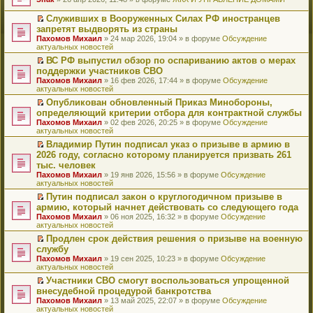
т
е
и
р
Служивших в Вооруженных Силах РФ иностранцев
к
е
П
запретят выдворять из страны
п
й
е
Пахомов Михаил
» 24 мар 2026, 19:04 » в форуме
Обсуждение
е
т
р
актуальных новостей
р
и
е
в
к
й
ВС РФ выпустил обзор по оспариванию актов о мерах
о
п
т
П
поддержки участников СВО
м
е
и
е
Пахомов Михаил
» 16 фев 2026, 17:44 » в форуме
Обсуждение
у
р
к
р
актуальных новостей
н
в
п
е
е
о
е
й
Опубликован обновленный Приказ Минобороны,
п
м
р
т
П
определяющий критерии отбора для контрактной службы
р
у
в
и
е
Пахомов Михаил
» 02 фев 2026, 20:25 » в форуме
Обсуждение
о
н
о
к
р
актуальных новостей
ч
е
м
п
е
и
п
у
е
й
Владимир Путин подписал указ о призыве в армию в
т
р
н
р
т
П
2026 году, согласно которому планируется призвать 261
а
о
е
в
и
е
тыс. человек
н
ч
п
о
к
р
н
и
Пахомов Михаил
» 19 янв 2026, 15:56 » в форуме
Обсуждение
р
м
п
е
о
т
актуальных новостей
о
у
е
й
м
а
ч
н
р
т
Путин подписал закон о круглогодичном призыве в
у
н
и
е
в
и
П
армию, который начнет действовать со следующего года
с
н
т
п
о
к
е
о
о
Пахомов Михаил
» 06 ноя 2025, 16:32 » в форуме
Обсуждение
а
р
м
п
р
о
м
актуальных новостей
н
о
у
е
е
б
у
н
ч
н
р
й
Продлен срок действия решения о призыве на военную
щ
с
о
и
е
в
т
П
службу
е
о
м
т
п
о
и
е
н
о
Пахомов Михаил
» 19 сен 2025, 10:23 » в форуме
Обсуждение
у
а
р
м
к
р
и
б
актуальных новостей
с
н
о
у
п
е
ю
щ
о
н
ч
н
е
й
Участники СВО смогут воспользоваться упрощенной
е
о
о
и
е
р
т
П
внесудебной процедурой банкротства
н
б
м
т
п
в
и
е
и
Пахомов Михаил
» 13 май 2025, 22:07 » в форуме
Обсуждение
щ
у
а
р
о
к
р
ю
актуальных новостей
е
с
н
о
м
п
е