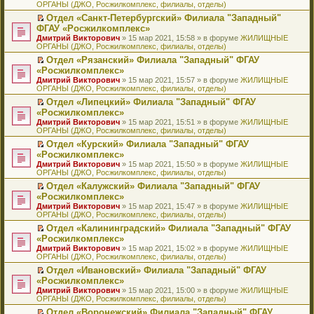
ОРГАНЫ (ДЖО, Росжилкомплекс, филиалы, отделы)
щ
у
а
р
м
п
е
е
с
н
о
у
е
й
Отдел «Санкт-Петербургский» Филиала "Западный"
н
о
н
ч
н
р
т
П
ФГАУ «Росжилкомплекс»
и
о
о
и
е
в
и
е
Дмитрий Викторович
» 15 мар 2021, 15:58 » в форуме
ЖИЛИЩНЫЕ
ю
б
м
т
п
о
к
р
ОРГАНЫ (ДЖО, Росжилкомплекс, филиалы, отделы)
щ
у
а
р
м
п
е
е
с
н
о
у
е
й
Отдел «Рязанский» Филиала "Западный" ФГАУ
н
о
н
ч
н
р
т
П
«Росжилкомплекс»
и
о
о
и
е
в
и
е
Дмитрий Викторович
» 15 мар 2021, 15:57 » в форуме
ЖИЛИЩНЫЕ
ю
б
м
т
п
о
к
р
ОРГАНЫ (ДЖО, Росжилкомплекс, филиалы, отделы)
щ
у
а
р
м
п
е
е
с
н
о
у
е
й
Отдел «Липецкий» Филиала "Западный" ФГАУ
н
о
н
ч
н
р
т
П
«Росжилкомплекс»
и
о
о
и
е
в
и
е
Дмитрий Викторович
» 15 мар 2021, 15:51 » в форуме
ЖИЛИЩНЫЕ
ю
б
м
т
п
о
к
р
ОРГАНЫ (ДЖО, Росжилкомплекс, филиалы, отделы)
щ
у
а
р
м
п
е
е
с
н
о
у
е
й
Отдел «Курский» Филиала "Западный" ФГАУ
н
о
н
ч
н
р
т
П
«Росжилкомплекс»
и
о
о
и
е
в
и
е
Дмитрий Викторович
» 15 мар 2021, 15:50 » в форуме
ЖИЛИЩНЫЕ
ю
б
м
т
п
о
к
р
ОРГАНЫ (ДЖО, Росжилкомплекс, филиалы, отделы)
щ
у
а
р
м
п
е
е
с
н
о
у
е
й
Отдел «Калужский» Филиала "Западный" ФГАУ
н
о
н
ч
н
р
т
П
«Росжилкомплекс»
и
о
о
и
е
в
и
е
Дмитрий Викторович
» 15 мар 2021, 15:47 » в форуме
ЖИЛИЩНЫЕ
ю
б
м
т
п
о
к
р
ОРГАНЫ (ДЖО, Росжилкомплекс, филиалы, отделы)
щ
у
а
р
м
п
е
е
с
н
о
у
е
й
Отдел «Калининградский» Филиала "Западный" ФГАУ
н
о
н
ч
н
р
т
П
«Росжилкомплекс»
и
о
о
и
е
в
и
е
Дмитрий Викторович
» 15 мар 2021, 15:02 » в форуме
ЖИЛИЩНЫЕ
ю
б
м
т
п
о
к
р
ОРГАНЫ (ДЖО, Росжилкомплекс, филиалы, отделы)
щ
у
а
р
м
п
е
е
с
н
о
у
е
й
Отдел «Ивановский» Филиала "Западный" ФГАУ
н
о
н
ч
н
р
т
П
«Росжилкомплекс»
и
о
о
и
е
в
и
е
Дмитрий Викторович
» 15 мар 2021, 15:00 » в форуме
ЖИЛИЩНЫЕ
ю
б
м
т
п
о
к
р
ОРГАНЫ (ДЖО, Росжилкомплекс, филиалы, отделы)
щ
у
а
р
м
п
е
е
с
н
о
у
е
й
Отдел «Воронежский» Филиала "Западный" ФГАУ