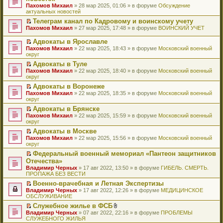
и
т
к
о
в
е
щ
н
Пахомов Михаил
о
» 28 мар 2025, 01:06 » в форуме
Обсуждение
о
ю
а
п
м
о
р
е
е
актуальных новостей
ч
о
н
е
у
м
е
н
п
и
б
н
р
с
у
й
Телеграм канал по Кадровому и воинскому учету
и
р
т
щ
о
в
о
н
т
П
ю
Пахомов Михаил
о
» 27 мар 2025, 17:48 » в форуме
ВОИНСКИЙ УЧЕТ
а
е
м
о
о
е
и
е
ч
н
н
у
м
б
п
к
р
и
Адвокаты в Ярославле
н
и
с
у
щ
р
п
е
т
П
о
ю
Пахомов Михаил
» 22 мар 2025, 18:43 » в форуме
Московский военный
о
н
е
о
е
й
а
е
м
округ
о
е
н
ч
р
т
н
р
у
б
п
и
и
в
и
Адвокаты в Туле
н
е
с
щ
р
ю
т
о
к
П
о
Пахомов Михаил
й
» 22 мар 2025, 18:40 » в форуме
Московский военный
о
е
о
а
м
п
е
м
округ
т
о
н
ч
н
у
е
р
у
и
б
и
и
Адвокаты в Воронеже
н
н
р
е
с
к
щ
ю
т
П
о
е
в
Пахомов Михаил
й
» 22 мар 2025, 18:35 » в форуме
Московский военный
о
п
е
а
е
м
п
о
округ
т
о
е
н
н
р
у
р
м
и
б
р
и
Адвокаты в Брянске
н
е
с
о
у
к
щ
в
ю
П
о
Пахомов Михаил
й
» 22 мар 2025, 15:59 » в форуме
Московский военный
о
ч
н
п
е
о
е
м
округ
т
о
и
е
е
н
м
р
у
и
б
т
п
р
и
у
Адвокаты в Москве
е
с
к
щ
а
р
в
ю
н
П
Пахомов Михаил
й
» 22 мар 2025, 15:56 » в форуме
Московский военный
о
п
е
н
о
о
е
е
округ
т
о
е
н
н
ч
м
п
р
и
б
р
и
о
и
у
Федеральный военный мемориал «Пантеон защитников
р
е
к
щ
в
ю
м
т
н
П
Отечества»
о
й
п
е
о
у
а
е
е
ч
т
Владимир Черных
е
» 17 авг 2022, 13:50 » в форуме
ГИБЕЛЬ. СМЕРТЬ.
н
м
с
н
п
р
и
и
ПРОПАЖА БЕЗ ВЕСТИ
р
и
у
о
н
р
е
т
к
в
ю
н
о
о
о
й
Военно-врачебная и Летная Экспертизы
а
п
о
е
б
м
ч
т
П
Владимир Черных
н
е
» 17 авг 2022, 12:26 » в форуме
МЕДИЦИНСКОЕ
м
п
щ
у
и
и
е
ОБСЛУЖИВАНИЕ
н
р
у
р
е
с
т
к
р
о
в
н
о
Служебное жилье в ФСБ
н
о
а
п
е
м
о
е
ч
П
В
и
о
Владимир Черных
н
е
й
» 07 авг 2022, 22:16 » в форуме
ПРОБЛЕМЫ
у
м
п
и
е
л
ю
б
СЛУЖЕБНОГО ЖИЛЬЯ
н
р
т
с
у
р
т
р
о