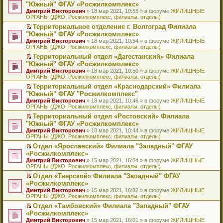
н
о
н
ч
н
р
т
П
"Южный" ФГАУ «Росжилкомплекс»
и
о
о
и
е
в
и
е
Дмитрий Викторович
» 18 мар 2021, 10:55 » в форуме
ЖИЛИЩНЫЕ
ю
б
м
т
п
о
к
р
ОРГАНЫ (ДЖО, Росжилкомплекс, филиалы, отделы)
щ
у
а
р
м
п
е
е
с
н
о
у
е
й
Территориальное отделение г. Волгоград Филиала
н
о
н
ч
н
р
т
П
"Южный" ФГАУ «Росжилкомплекс»
и
о
о
и
е
в
и
е
Дмитрий Викторович
» 18 мар 2021, 10:54 » в форуме
ЖИЛИЩНЫЕ
ю
б
м
т
п
о
к
р
ОРГАНЫ (ДЖО, Росжилкомплекс, филиалы, отделы)
щ
у
а
р
м
п
е
е
с
н
о
у
е
й
Территориальный отдел «Дагестанский» Филиала
н
о
н
ч
н
р
т
П
"Южный" ФГАУ «Росжилкомплекс»
и
о
о
и
е
в
и
е
Дмитрий Викторович
» 18 мар 2021, 10:50 » в форуме
ЖИЛИЩНЫЕ
ю
б
м
т
п
о
к
р
ОРГАНЫ (ДЖО, Росжилкомплекс, филиалы, отделы)
щ
у
а
р
м
п
е
е
с
н
о
у
е
й
Территориальный отдел «Краснодарский» Филиала
н
о
н
ч
н
р
т
П
"Южный" ФГАУ "Росжилкомплекс"
и
о
о
и
е
в
и
е
Дмитрий Викторович
» 18 мар 2021, 10:46 » в форуме
ЖИЛИЩНЫЕ
ю
б
м
т
п
о
к
р
ОРГАНЫ (ДЖО, Росжилкомплекс, филиалы, отделы)
щ
у
а
р
м
п
е
е
с
н
о
у
е
й
Территориальный отдел «Ростовский» Филиала
н
о
н
ч
н
р
т
П
"Южный" ФГАУ «Росжилкомплекс»
и
о
о
и
е
в
и
е
Дмитрий Викторович
» 18 мар 2021, 10:44 » в форуме
ЖИЛИЩНЫЕ
ю
б
м
т
п
о
к
р
ОРГАНЫ (ДЖО, Росжилкомплекс, филиалы, отделы)
щ
у
а
р
м
п
е
е
с
н
о
у
е
й
Отдел «Ярославский» Филиала "Западный" ФГАУ
н
о
н
ч
н
р
т
П
«Росжилкомплекс»
и
о
о
и
е
в
и
е
Дмитрий Викторович
» 15 мар 2021, 16:04 » в форуме
ЖИЛИЩНЫЕ
ю
б
м
т
п
о
к
р
ОРГАНЫ (ДЖО, Росжилкомплекс, филиалы, отделы)
щ
у
а
р
м
п
е
е
с
н
о
у
е
й
Отдел «Тверской» Филиала "Западный" ФГАУ
н
о
н
ч
н
р
т
П
«Росжилкомплекс»
и
о
о
и
е
в
и
е
Дмитрий Викторович
» 15 мар 2021, 16:02 » в форуме
ЖИЛИЩНЫЕ
ю
б
м
т
п
о
к
р
ОРГАНЫ (ДЖО, Росжилкомплекс, филиалы, отделы)
щ
у
а
р
м
п
е
е
с
н
о
у
е
й
Отдел «Тамбовский» Филиала "Западный" ФГАУ
н
о
н
ч
н
р
т
П
«Росжилкомплекс»
и
о
о
и
е
в
и
е
Дмитрий Викторович
» 15 мар 2021, 16:01 » в форуме
ЖИЛИЩНЫЕ
ю
б
м
т
п
о
к
р