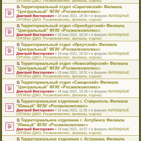
ОРГАНЫ (ДЖО, Росжилкомплекс, филиалы, отделы)
щ
у
а
р
м
п
е
е
с
н
о
у
е
й
Территориальный отдел «Саратовский» Филиала
н
о
н
ч
н
р
т
П
"Центральный" ФГАУ «Росжилкомплекс»
и
о
о
и
е
в
и
е
Дмитрий Викторович
» 18 мар 2021, 18:36 » в форуме
ЖИЛИЩНЫЕ
ю
б
м
т
п
о
к
р
ОРГАНЫ (ДЖО, Росжилкомплекс, филиалы, отделы)
щ
у
а
р
м
п
е
е
с
н
о
у
е
й
Территориальный отдел «Оренбургский» Филиала
н
о
н
ч
н
р
т
П
"Центральный" ФГАУ «Росжилкомплекс»
и
о
о
и
е
в
и
е
Дмитрий Викторович
» 18 мар 2021, 18:34 » в форуме
ЖИЛИЩНЫЕ
ю
б
м
т
п
о
к
р
ОРГАНЫ (ДЖО, Росжилкомплекс, филиалы, отделы)
щ
у
а
р
м
п
е
е
с
н
о
у
е
й
Территориальный отдел «Иркутский» Филиала
н
о
н
ч
н
р
т
П
"Центральный" ФГАУ «Росжилкомплекс»
и
о
о
и
е
в
и
е
Дмитрий Викторович
» 18 мар 2021, 18:33 » в форуме
ЖИЛИЩНЫЕ
ю
б
м
т
п
о
к
р
ОРГАНЫ (ДЖО, Росжилкомплекс, филиалы, отделы)
щ
у
а
р
м
п
е
е
с
н
о
у
е
й
Территориальный отдел «Новосибирский» Филиала
н
о
н
ч
н
р
т
П
"Центральный" ФГАУ «Росжилкомплекс»
и
о
о
и
е
в
и
е
Дмитрий Викторович
» 18 мар 2021, 18:31 » в форуме
ЖИЛИЩНЫЕ
ю
б
м
т
п
о
к
р
ОРГАНЫ (ДЖО, Росжилкомплекс, филиалы, отделы)
щ
у
а
р
м
п
е
е
с
н
о
у
е
й
Территориальный отдел «Самарский» Филиала
н
о
н
ч
н
р
т
П
"Центральный" ФГАУ «Росжилкомплекс»
и
о
о
и
е
в
и
е
Дмитрий Викторович
» 18 мар 2021, 18:28 » в форуме
ЖИЛИЩНЫЕ
ю
б
м
т
п
о
к
р
ОРГАНЫ (ДЖО, Росжилкомплекс, филиалы, отделы)
щ
у
а
р
м
п
е
е
с
н
о
у
е
й
Территориальное отделение г. Ставрополь Филиала
н
о
н
ч
н
р
т
П
"Южный" ФГАУ «Росжилкомплекс»
и
о
о
и
е
в
и
е
Дмитрий Викторович
» 18 мар 2021, 11:35 » в форуме
ЖИЛИЩНЫЕ
ю
б
м
т
п
о
к
р
ОРГАНЫ (ДЖО, Росжилкомплекс, филиалы, отделы)
щ
у
а
р
м
п
е
е
с
н
о
у
е
й
Территориальное отделение г. Ахтубинск Филиала
н
о
н
ч
н
р
т
П
"Южный" ФГАУ «Росжилкомплекс»
и
о
о
и
е
в
и
е
Дмитрий Викторович
» 18 мар 2021, 10:57 » в форуме
ЖИЛИЩНЫЕ
ю
б
м
т
п
о
к
р
ОРГАНЫ (ДЖО, Росжилкомплекс, филиалы, отделы)
щ
у
а
р
м
п
е
е
с
н
о
у
е
й
Территориальное отделение г. Астрахань Филиала