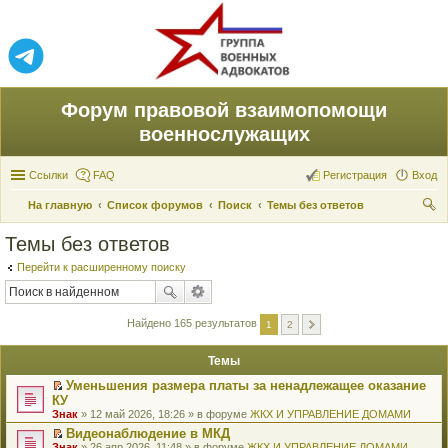
Форум правовой взаимопомощи
военнослужащих
Ссылки
FAQ
Регистрация
Вход
На главную
Список форумов
Поиск
Темы без ответов
ои
Темы без ответов
ск
Перейти к расширенному поиску
Найдено 165 результатов
1
2
Темы
Уменьшения размера платы за ненадлежащее оказание
П
КУ
е
Знак
» 12 май 2026, 18:26 » в форуме
ЖКХ И УПРАВЛЕНИЕ ДОМАМИ
р
е
Видеонаблюдение в МКД
й
П
Знак
» 26 апр 2026, 11:48 » в форуме
ЖКХ И УПРАВЛЕНИЕ ДОМАМИ