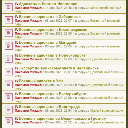
н
о
н
ч
у
е
й
Адвокаты в Нижнем Новгороде
и
о
о
и
н
р
т
П
Пахомов Михаил
» 14 апр 2025, 21:46 » в форуме
Московский военный
ю
б
м
т
е
в
и
е
округ
щ
у
а
п
о
к
р
е
с
н
Военные адвокаты в Хабаровске
р
м
п
е
н
о
н
П
Пахомов Михаил
о
у
е
й
» 08 апр 2025, 22:07 » в форуме
Восточный военный
и
о
о
е
округ
ч
н
р
т
ю
б
м
р
и
е
в
и
Военные адвокаты в Благовещенске
щ
у
е
т
п
о
к
П
Пахомов Михаил
е
с
й
» 08 апр 2025, 22:06 » в форуме
Восточный военный
а
р
м
п
е
округ
н
о
т
н
о
у
е
р
и
о
и
н
ч
н
р
Военные адвокаты в Магадане
е
ю
б
к
о
и
е
в
П
Пахомов Михаил
й
» 08 апр 2025, 22:05 » в форуме
Восточный военный
щ
п
м
т
п
о
е
округ
т
е
е
у
а
р
м
р
и
н
р
с
н
о
у
Военные адвокаты в Новосибирске
е
к
и
в
о
н
ч
н
П
Пахомов Михаил
й
» 08 апр 2025, 22:03 » в форуме
Центральный военный
п
ю
о
о
о
и
е
е
округ
т
е
м
б
м
т
п
р
и
р
у
Эксперт по воинскому учету в Челябинске
щ
у
а
р
е
к
в
н
П
Пахомов Михаил
е
с
н
о
й
» 08 апр 2025, 22:01 » в форуме
Центральный военный
п
о
е
е
округ
н
о
н
ч
т
е
м
п
р
и
о
о
и
и
р
у
Военный адвокат в Уфе
р
е
ю
б
м
т
к
в
н
П
Пахомов Михаил
о
й
» 08 апр 2025, 21:59 » в форуме
Центральный военный
щ
у
а
п
о
е
е
округ
ч
т
е
с
н
е
м
п
р
и
и
н
о
н
р
у
Военные адвокаты в Екатеринбурге
р
е
т
к
и
о
о
в
н
П
Пахомов Михаил
о
й
» 08 апр 2025, 21:58 » в форуме
Центральный военный
а
п
ю
б
м
о
е
е
округ
ч
т
н
е
щ
у
м
п
р
и
и
н
р
е
с
у
Военные адвокаты в Волгограде
р
е
т
к
о
в
н
о
н
П
Пахомов Михаил
о
й
» 08 апр 2025, 21:54 » в форуме
Южный военный округ
а
п
м
о
и
о
е
е
ч
т
н
е
у
м
ю
б
п
р
и
и
Военные адвокаты во Владикавказе и Грозном
н
р
с
у
щ
р
е
т
к
П
о
в
Пахомов Михаил
» 08 апр 2025, 21:52 » в форуме
Южный военный округ
о
н
е
о
й
а
п
е
м
о
о
е
н
ч
т
н
е