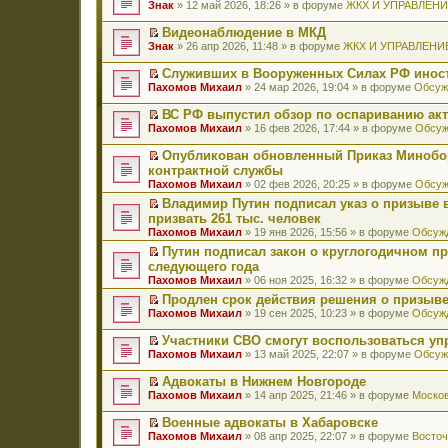
П
Знак
» 12 май 2026, 18:26 » в форуме
ЖКХ И УПРАВЛЕН
е
р
Видеонаблюдение в МКД
е
П
Знак
» 26 апр 2026, 11:48 » в форуме
ЖКХ И УПРАВЛЕНИ
й
е
т
р
Служивших в Вооруженных Силах РФ иност
и
е
П
к
Пахомов Михаил
» 24 мар 2026, 19:04 » в форуме
Обсуж
й
е
п
т
р
е
ВС РФ выпустил обзор по оспариванию акт
и
е
р
П
к
Пахомов Михаил
» 16 фев 2026, 17:44 » в форуме
Обсуж
й
в
е
п
т
о
р
е
Опубликован обновленный Приказ Минобо
и
м
е
р
П
к
контрактной службы
у
й
в
е
п
н
Пахомов Михаил
» 02 фев 2026, 20:25 » в форуме
Обсуж
т
о
р
е
е
и
м
е
Владимир Путин подписал указ о призыве в
р
п
к
у
й
П
в
призвать 261 тыс. человек
р
п
н
т
е
о
о
Пахомов Михаил
» 19 янв 2026, 15:56 » в форуме
Обсужд
е
е
и
р
м
ч
р
п
к
е
Путин подписал закон о круглогодичном п
у
и
в
р
п
й
П
н
следующего года
т
о
о
е
т
е
е
а
Пахомов Михаил
» 06 ноя 2025, 16:32 » в форуме
Обсужд
м
ч
р
и
р
п
н
у
и
в
к
е
Продлен срок действия решения о призыве
р
н
н
т
о
п
й
П
о
Пахомов Михаил
» 19 сен 2025, 10:23 » в форуме
Обсужд
о
е
а
м
е
т
е
ч
м
п
н
у
р
и
р
и
у
Участники СВО смогут воспользоваться у
р
н
н
в
к
е
т
с
П
о
Пахомов Михаил
» 13 май 2025, 22:07 » в форуме
Обсуж
о
е
о
п
й
а
о
е
ч
м
п
м
е
т
н
о
р
и
у
Адвокаты в Нижнем Новгороде
р
у
р
и
н
б
е
т
с
П
о
н
в
к
Пахомов Михаил
» 14 апр 2025, 21:46 » в форуме
Москов
о
щ
й
а
о
е
ч
е
о
п
м
е
т
н
о
р
и
п
м
е
у
Военные адвокаты в Хабаровске
н
и
н
б
е
т
р
у
р
с
П
и
к
Пахомов Михаил
» 08 апр 2025, 22:07 » в форуме
Восточ
о
щ
й
а
о
н
в
о
е
ю
п