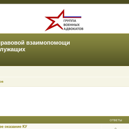
правовой взаимопомощи
служащих
ов
ОТВЕТЫ
е оказание КУ