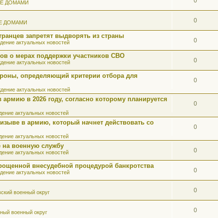
0
ИЕ ДОМАМИ
0
Е ДОМАМИ
ранцев запретят выдворять из страны
0
дение актуальных новостей
ов о мерах поддержки участников СВО
0
дение актуальных новостей
роны, определяющий критерии отбора для
0
дение актуальных новостей
 армию в 2026 году, согласно которому планируется
0
ение актуальных новостей
ризыве в армию, который начнет действовать со
0
ение актуальных новостей
 на военную службу
0
ение актуальных новостей
прощенной внесудебной процедурой банкротства
0
дение актуальных новостей
0
ский военный округ
0
ный военный округ