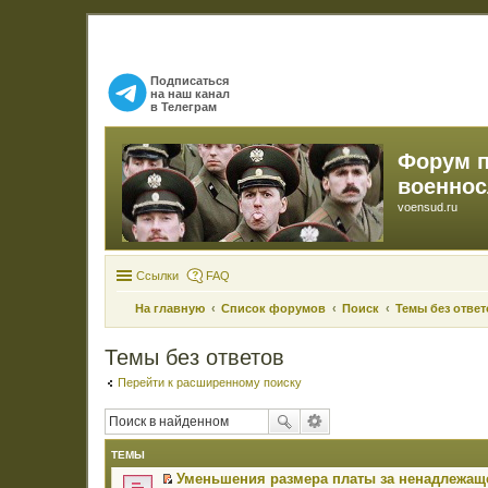
Подписаться
на наш канал
в Телеграм
Форум 
военно
voensud.ru
Ссылки
FAQ
На главную
Список форумов
Поиск
Темы без ответ
Темы без ответов
Перейти к расширенному поиску
ТЕМЫ
Уменьшения размера платы за ненадлежаще