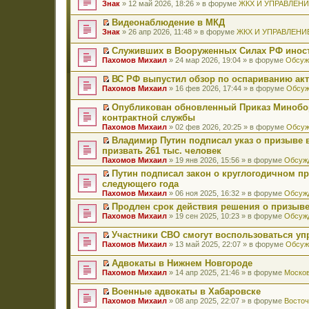
П
Знак
» 12 май 2026, 18:26 » в форуме
ЖКХ И УПРАВЛЕН
е
р
Видеонаблюдение в МКД
е
П
Знак
» 26 апр 2026, 11:48 » в форуме
ЖКХ И УПРАВЛЕНИ
й
е
т
р
Служивших в Вооруженных Силах РФ иност
и
е
П
к
Пахомов Михаил
» 24 мар 2026, 19:04 » в форуме
Обсуж
й
е
п
т
р
е
ВС РФ выпустил обзор по оспариванию акт
и
е
р
П
к
Пахомов Михаил
» 16 фев 2026, 17:44 » в форуме
Обсуж
й
в
е
п
т
о
р
е
Опубликован обновленный Приказ Минобо
и
м
е
р
П
к
контрактной службы
у
й
в
е
п
н
Пахомов Михаил
» 02 фев 2026, 20:25 » в форуме
Обсуж
т
о
р
е
е
и
м
е
Владимир Путин подписал указ о призыве в
р
п
к
у
й
П
в
призвать 261 тыс. человек
р
п
н
т
е
о
о
Пахомов Михаил
» 19 янв 2026, 15:56 » в форуме
Обсужд
е
е
и
р
м
ч
р
п
к
е
Путин подписал закон о круглогодичном п
у
и
в
р
п
й
П
н
следующего года
т
о
о
е
т
е
е
а
Пахомов Михаил
» 06 ноя 2025, 16:32 » в форуме
Обсужд
м
ч
р
и
р
п
н
у
и
в
к
е
Продлен срок действия решения о призыве
р
н
н
т
о
п
й
П
о
Пахомов Михаил
» 19 сен 2025, 10:23 » в форуме
Обсужд
о
е
а
м
е
т
е
ч
м
п
н
у
р
и
р
и
у
Участники СВО смогут воспользоваться у
р
н
н
в
к
е
т
с
П
о
Пахомов Михаил
» 13 май 2025, 22:07 » в форуме
Обсуж
о
е
о
п
й
а
о
е
ч
м
п
м
е
т
н
о
р
и
у
Адвокаты в Нижнем Новгороде
р
у
р
и
н
б
е
т
с
П
о
н
в
к
Пахомов Михаил
» 14 апр 2025, 21:46 » в форуме
Москов
о
щ
й
а
о
е
ч
е
о
п
м
е
т
н
о
р
и
п
м
е
у
Военные адвокаты в Хабаровске
н
и
н
б
е
т
р
у
р
с
П
и
к
Пахомов Михаил
» 08 апр 2025, 22:07 » в форуме
Восточ
о
щ
й
а
о
н
в
о
е
ю
п