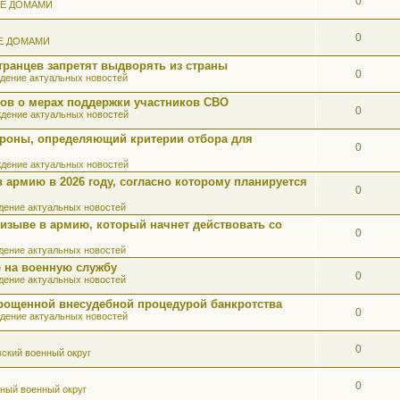
0
ИЕ ДОМАМИ
0
Е ДОМАМИ
ранцев запретят выдворять из страны
0
дение актуальных новостей
ов о мерах поддержки участников СВО
0
дение актуальных новостей
роны, определяющий критерии отбора для
0
дение актуальных новостей
 армию в 2026 году, согласно которому планируется
0
ение актуальных новостей
ризыве в армию, который начнет действовать со
0
ение актуальных новостей
 на военную службу
0
ение актуальных новостей
прощенной внесудебной процедурой банкротства
0
дение актуальных новостей
0
ский военный округ
0
ный военный округ