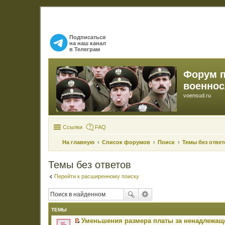
Подписаться
на наш канал
в Телеграм
Форум 
военно
voensud.ru
Ссылки
FAQ
На главную
Список форумов
Поиск
Темы без ответ
Темы без ответов
Перейти к расширенному поиску
ТЕМЫ
Уменьшения размера платы за ненадлежаще