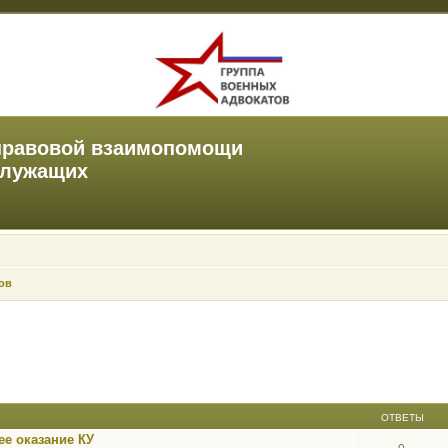
правовой взаимопомощи
служащих
ов
ОТВЕТЫ
е оказание КУ