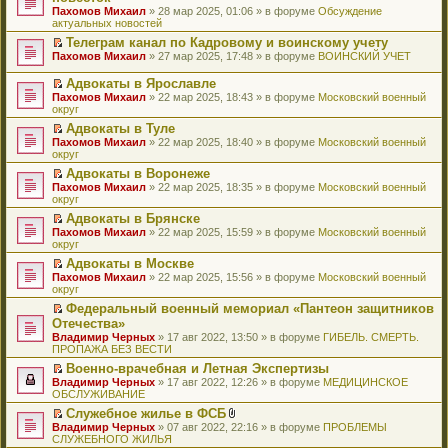
и
т
к
о
в
е
щ
н
Пахомов Михаил
о
» 28 мар 2025, 01:06 » в форуме
Обсуждение
о
ю
а
п
м
о
р
е
е
актуальных новостей
ч
о
н
е
у
м
е
н
п
и
б
н
р
с
у
й
Телеграм канал по Кадровому и воинскому учету
и
р
т
щ
о
в
о
н
т
П
ю
Пахомов Михаил
о
» 27 мар 2025, 17:48 » в форуме
ВОИНСКИЙ УЧЕТ
а
е
м
о
о
е
и
е
ч
н
н
у
м
б
п
к
р
и
Адвокаты в Ярославле
н
и
с
у
щ
р
п
е
т
П
о
ю
Пахомов Михаил
» 22 мар 2025, 18:43 » в форуме
Московский военный
о
н
е
о
е
й
а
е
м
округ
о
е
н
ч
р
т
н
р
у
б
п
и
и
в
и
Адвокаты в Туле
н
е
с
щ
р
ю
т
о
к
П
о
Пахомов Михаил
й
» 22 мар 2025, 18:40 » в форуме
Московский военный
о
е
о
а
м
п
е
м
округ
т
о
н
ч
н
у
е
р
у
и
б
и
и
Адвокаты в Воронеже
н
н
р
е
с
к
щ
ю
т
П
о
е
в
Пахомов Михаил
й
» 22 мар 2025, 18:35 » в форуме
Московский военный
о
п
е
а
е
м
п
о
округ
т
о
е
н
н
р
у
р
м
и
б
р
и
Адвокаты в Брянске
н
е
с
о
у
к
щ
в
ю
П
о
Пахомов Михаил
й
» 22 мар 2025, 15:59 » в форуме
Московский военный
о
ч
н
п
е
о
е
м
округ
т
о
и
е
е
н
м
р
у
и
б
т
п
р
и
у
Адвокаты в Москве
е
с
к
щ
а
р
в
ю
н
П
Пахомов Михаил
й
» 22 мар 2025, 15:56 » в форуме
Московский военный
о
п
е
н
о
о
е
е
округ
т
о
е
н
н
ч
м
п
р
и
б
р
и
о
и
у
Федеральный военный мемориал «Пантеон защитников
р
е
к
щ
в
ю
м
т
н
П
Отечества»
о
й
п
е
о
у
а
е
е
ч
т
Владимир Черных
е
» 17 авг 2022, 13:50 » в форуме
ГИБЕЛЬ. СМЕРТЬ.
н
м
с
н
п
р
и
и
ПРОПАЖА БЕЗ ВЕСТИ
р
и
у
о
н
р
е
т
к
в
ю
н
о
о
о
й
Военно-врачебная и Летная Экспертизы
а
п
о
е
б
м
ч
т
П
Владимир Черных
н
е
» 17 авг 2022, 12:26 » в форуме
МЕДИЦИНСКОЕ
м
п
щ
у
и
и
е
ОБСЛУЖИВАНИЕ
н
р
у
р
е
с
т
к
р
о
в
н
о
Служебное жилье в ФСБ
н
о
а
п
е
м
о
е
ч
П
В
и
о
Владимир Черных
н
е
й
» 07 авг 2022, 22:16 » в форуме
ПРОБЛЕМЫ
у
м
п
и
е
л
ю
б
СЛУЖЕБНОГО ЖИЛЬЯ
н
р
т
с
у
р
т
р
о