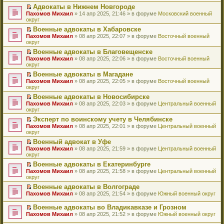
н
о
н
ч
у
е
й
Адвокаты в Нижнем Новгороде
и
о
о
и
н
р
т
П
Пахомов Михаил
» 14 апр 2025, 21:46 » в форуме
Московский военный
ю
б
м
т
е
в
и
е
округ
щ
у
а
п
о
к
р
е
с
н
Военные адвокаты в Хабаровске
р
м
п
е
н
о
н
П
Пахомов Михаил
о
у
е
й
» 08 апр 2025, 22:07 » в форуме
Восточный военный
и
о
о
е
округ
ч
н
р
т
ю
б
м
р
и
е
в
и
Военные адвокаты в Благовещенске
щ
у
е
т
п
о
к
П
Пахомов Михаил
е
с
й
» 08 апр 2025, 22:06 » в форуме
Восточный военный
а
р
м
п
е
округ
н
о
т
н
о
у
е
р
и
о
и
н
ч
н
р
Военные адвокаты в Магадане
е
ю
б
к
о
и
е
в
П
Пахомов Михаил
й
» 08 апр 2025, 22:05 » в форуме
Восточный военный
щ
п
м
т
п
о
е
округ
т
е
е
у
а
р
м
р
и
н
р
с
н
о
у
Военные адвокаты в Новосибирске
е
к
и
в
о
н
ч
н
П
Пахомов Михаил
й
» 08 апр 2025, 22:03 » в форуме
Центральный военный
п
ю
о
о
о
и
е
е
округ
т
е
м
б
м
т
п
р
и
р
у
Эксперт по воинскому учету в Челябинске
щ
у
а
р
е
к
в
н
П
Пахомов Михаил
е
с
н
о
й
» 08 апр 2025, 22:01 » в форуме
Центральный военный
п
о
е
е
округ
н
о
н
ч
т
е
м
п
р
и
о
о
и
и
р
у
Военный адвокат в Уфе
р
е
ю
б
м
т
к
в
н
П
Пахомов Михаил
о
й
» 08 апр 2025, 21:59 » в форуме
Центральный военный
щ
у
а
п
о
е
е
округ
ч
т
е
с
н
е
м
п
р
и
и
н
о
н
р
у
Военные адвокаты в Екатеринбурге
р
е
т
к
и
о
о
в
н
П
Пахомов Михаил
о
й
» 08 апр 2025, 21:58 » в форуме
Центральный военный
а
п
ю
б
м
о
е
е
округ
ч
т
н
е
щ
у
м
п
р
и
и
н
р
е
с
у
Военные адвокаты в Волгограде
р
е
т
к
о
в
н
о
н
П
Пахомов Михаил
о
й
» 08 апр 2025, 21:54 » в форуме
Южный военный округ
а
п
м
о
и
о
е
е
ч
т
н
е
у
м
ю
б
п
р
и
и
Военные адвокаты во Владикавказе и Грозном
н
р
с
у
щ
р
е
т
к
П
о
в
Пахомов Михаил
» 08 апр 2025, 21:52 » в форуме
Южный военный округ
о
н
е
о
й
а
п
е
м
о
о
е
н
ч
т
н
е