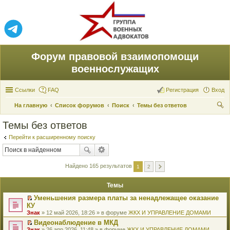
Форум правовой взаимопомощи
военнослужащих
Ссылки
FAQ
Регистрация
Вход
На главную
Список форумов
Поиск
Темы без ответов
ои
Темы без ответов
ск
Перейти к расширенному поиску
Найдено 165 результатов
1
2
Темы
Уменьшения размера платы за ненадлежащее оказание
П
КУ
е
Знак
» 12 май 2026, 18:26 » в форуме
ЖКХ И УПРАВЛЕНИЕ ДОМАМИ
р
е
Видеонаблюдение в МКД
й
П
Знак
» 26 апр 2026, 11:48 » в форуме
ЖКХ И УПРАВЛЕНИЕ ДОМАМИ