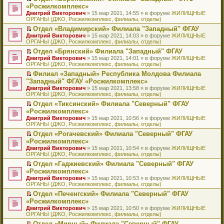
н
о
н
ч
н
р
т
П
«Росжилкомплекс»
и
о
о
и
е
в
и
е
Дмитрий Викторович
» 15 мар 2021, 14:55 » в форуме
ЖИЛИЩНЫЕ
ю
б
м
т
п
о
к
р
ОРГАНЫ (ДЖО, Росжилкомплекс, филиалы, отделы)
щ
у
а
р
м
п
е
е
с
н
о
у
е
й
Отдел «Владимирский» Филиала "Западный" ФГАУ
н
о
н
ч
н
р
т
П
Дмитрий Викторович
» 15 мар 2021, 14:03 » в форуме
ЖИЛИЩНЫЕ
и
о
о
и
е
в
и
е
ОРГАНЫ (ДЖО, Росжилкомплекс, филиалы, отделы)
ю
б
м
т
п
о
к
р
Отдел «Брянский» Филиала "Западный" ФГАУ
щ
у
а
р
м
п
е
П
Дмитрий Викторович
е
с
н
о
у
е
й
» 15 мар 2021, 14:01 » в форуме
ЖИЛИЩНЫЕ
е
ОРГАНЫ (ДЖО, Росжилкомплекс, филиалы, отделы)
н
о
н
ч
н
р
т
р
и
о
о
и
е
в
и
Филиал «Западный» Республика Молдова Филиала
е
ю
б
м
т
п
о
к
П
"Западный" ФГАУ «Росжилкомплекс»
й
щ
у
а
р
м
п
е
т
Дмитрий Викторович
е
с
н
о
у
е
» 15 мар 2021, 13:58 » в форуме
ЖИЛИЩНЫЕ
р
и
ОРГАНЫ (ДЖО, Росжилкомплекс, филиалы, отделы)
н
о
н
ч
н
р
е
к
и
о
о
и
е
в
й
Отдел «Тиксинский» Филиала "Северный" ФГАУ
п
ю
б
м
т
п
о
т
П
«Росжилкомплекс»
е
щ
у
а
р
м
и
е
р
Дмитрий Викторович
е
с
н
о
у
» 15 мар 2021, 10:56 » в форуме
ЖИЛИЩНЫЕ
к
р
в
ОРГАНЫ (ДЖО, Росжилкомплекс, филиалы, отделы)
н
о
н
ч
н
п
е
о
и
о
о
и
е
е
й
Отдел «Рогачевский» Филиала "Северный" ФГАУ
м
ю
б
м
т
п
р
т
П
«Росжилкомплекс»
у
щ
у
а
р
в
и
е
н
Дмитрий Викторович
е
с
н
о
» 15 мар 2021, 10:54 » в форуме
ЖИЛИЩНЫЕ
о
к
р
е
ОРГАНЫ (ДЖО, Росжилкомплекс, филиалы, отделы)
н
о
н
ч
м
п
е
п
и
о
о
и
у
е
й
Отдел «Гаджиевский» Филиала "Северный" ФГАУ
р
ю
б
м
т
н
р
т
П
«Росжилкомплекс»
о
щ
у
а
е
в
и
е
ч
Дмитрий Викторович
е
с
н
» 15 мар 2021, 10:53 » в форуме
ЖИЛИЩНЫЕ
п
о
к
р
и
ОРГАНЫ (ДЖО, Росжилкомплекс, филиалы, отделы)
н
о
н
р
м
п
е
т
и
о
о
о
у
е
й
Отдел «Печенгский» Филиала "Северный" ФГАУ
а
ю
б
м
ч
н
р
т
П
«Росжилкомплекс»
н
щ
у
и
е
в
и
е
н
Дмитрий Викторович
е
с
» 15 мар 2021, 10:50 » в форуме
ЖИЛИЩНЫЕ
т
п
о
к
р
о
ОРГАНЫ (ДЖО, Росжилкомплекс, филиалы, отделы)
н
о
а
р
м
п
е
м
и
о
н
о
у
е
й
Отдел «Мирный» Филиала "Северный" ФГАУ