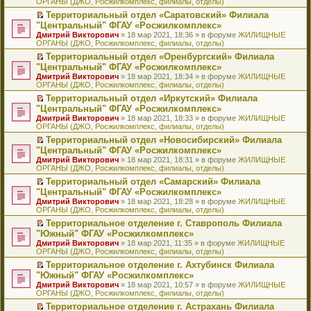
ОРГАНЫ (ДЖО, Росжилкомплекс, филиалы, отделы)
щ
у
а
р
м
п
е
е
с
н
о
у
е
й
Территориальный отдел «Саратовский» Филиала
н
о
н
ч
н
р
т
П
"Центральный" ФГАУ «Росжилкомплекс»
и
о
о
и
е
в
и
е
Дмитрий Викторович
» 18 мар 2021, 18:36 » в форуме
ЖИЛИЩНЫЕ
ю
б
м
т
п
о
к
р
ОРГАНЫ (ДЖО, Росжилкомплекс, филиалы, отделы)
щ
у
а
р
м
п
е
е
с
н
о
у
е
й
Территориальный отдел «Оренбургский» Филиала
н
о
н
ч
н
р
т
П
"Центральный" ФГАУ «Росжилкомплекс»
и
о
о
и
е
в
и
е
Дмитрий Викторович
» 18 мар 2021, 18:34 » в форуме
ЖИЛИЩНЫЕ
ю
б
м
т
п
о
к
р
ОРГАНЫ (ДЖО, Росжилкомплекс, филиалы, отделы)
щ
у
а
р
м
п
е
е
с
н
о
у
е
й
Территориальный отдел «Иркутский» Филиала
н
о
н
ч
н
р
т
П
"Центральный" ФГАУ «Росжилкомплекс»
и
о
о
и
е
в
и
е
Дмитрий Викторович
» 18 мар 2021, 18:33 » в форуме
ЖИЛИЩНЫЕ
ю
б
м
т
п
о
к
р
ОРГАНЫ (ДЖО, Росжилкомплекс, филиалы, отделы)
щ
у
а
р
м
п
е
е
с
н
о
у
е
й
Территориальный отдел «Новосибирский» Филиала
н
о
н
ч
н
р
т
П
"Центральный" ФГАУ «Росжилкомплекс»
и
о
о
и
е
в
и
е
Дмитрий Викторович
» 18 мар 2021, 18:31 » в форуме
ЖИЛИЩНЫЕ
ю
б
м
т
п
о
к
р
ОРГАНЫ (ДЖО, Росжилкомплекс, филиалы, отделы)
щ
у
а
р
м
п
е
е
с
н
о
у
е
й
Территориальный отдел «Самарский» Филиала
н
о
н
ч
н
р
т
П
"Центральный" ФГАУ «Росжилкомплекс»
и
о
о
и
е
в
и
е
Дмитрий Викторович
» 18 мар 2021, 18:28 » в форуме
ЖИЛИЩНЫЕ
ю
б
м
т
п
о
к
р
ОРГАНЫ (ДЖО, Росжилкомплекс, филиалы, отделы)
щ
у
а
р
м
п
е
е
с
н
о
у
е
й
Территориальное отделение г. Ставрополь Филиала
н
о
н
ч
н
р
т
П
"Южный" ФГАУ «Росжилкомплекс»
и
о
о
и
е
в
и
е
Дмитрий Викторович
» 18 мар 2021, 11:35 » в форуме
ЖИЛИЩНЫЕ
ю
б
м
т
п
о
к
р
ОРГАНЫ (ДЖО, Росжилкомплекс, филиалы, отделы)
щ
у
а
р
м
п
е
е
с
н
о
у
е
й
Территориальное отделение г. Ахтубинск Филиала
н
о
н
ч
н
р
т
П
"Южный" ФГАУ «Росжилкомплекс»
и
о
о
и
е
в
и
е
Дмитрий Викторович
» 18 мар 2021, 10:57 » в форуме
ЖИЛИЩНЫЕ
ю
б
м
т
п
о
к
р
ОРГАНЫ (ДЖО, Росжилкомплекс, филиалы, отделы)
щ
у
а
р
м
п
е
е
с
н
о
у
е
й
Территориальное отделение г. Астрахань Филиала