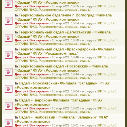
н
о
н
ч
н
р
т
П
"Южный" ФГАУ «Росжилкомплекс»
и
о
о
и
е
в
и
е
Дмитрий Викторович
» 18 мар 2021, 10:55 » в форуме
ЖИЛИЩНЫЕ
ю
б
м
т
п
о
к
р
ОРГАНЫ (ДЖО, Росжилкомплекс, филиалы, отделы)
щ
у
а
р
м
п
е
е
с
н
о
у
е
й
Территориальное отделение г. Волгоград Филиала
н
о
н
ч
н
р
т
П
"Южный" ФГАУ «Росжилкомплекс»
и
о
о
и
е
в
и
е
Дмитрий Викторович
» 18 мар 2021, 10:54 » в форуме
ЖИЛИЩНЫЕ
ю
б
м
т
п
о
к
р
ОРГАНЫ (ДЖО, Росжилкомплекс, филиалы, отделы)
щ
у
а
р
м
п
е
е
с
н
о
у
е
й
Территориальный отдел «Дагестанский» Филиала
н
о
н
ч
н
р
т
П
"Южный" ФГАУ «Росжилкомплекс»
и
о
о
и
е
в
и
е
Дмитрий Викторович
» 18 мар 2021, 10:50 » в форуме
ЖИЛИЩНЫЕ
ю
б
м
т
п
о
к
р
ОРГАНЫ (ДЖО, Росжилкомплекс, филиалы, отделы)
щ
у
а
р
м
п
е
е
с
н
о
у
е
й
Территориальный отдел «Краснодарский» Филиала
н
о
н
ч
н
р
т
П
"Южный" ФГАУ "Росжилкомплекс"
и
о
о
и
е
в
и
е
Дмитрий Викторович
» 18 мар 2021, 10:46 » в форуме
ЖИЛИЩНЫЕ
ю
б
м
т
п
о
к
р
ОРГАНЫ (ДЖО, Росжилкомплекс, филиалы, отделы)
щ
у
а
р
м
п
е
е
с
н
о
у
е
й
Территориальный отдел «Ростовский» Филиала
н
о
н
ч
н
р
т
П
"Южный" ФГАУ «Росжилкомплекс»
и
о
о
и
е
в
и
е
Дмитрий Викторович
» 18 мар 2021, 10:44 » в форуме
ЖИЛИЩНЫЕ
ю
б
м
т
п
о
к
р
ОРГАНЫ (ДЖО, Росжилкомплекс, филиалы, отделы)
щ
у
а
р
м
п
е
е
с
н
о
у
е
й
Отдел «Ярославский» Филиала "Западный" ФГАУ
н
о
н
ч
н
р
т
П
«Росжилкомплекс»
и
о
о
и
е
в
и
е
Дмитрий Викторович
» 15 мар 2021, 16:04 » в форуме
ЖИЛИЩНЫЕ
ю
б
м
т
п
о
к
р
ОРГАНЫ (ДЖО, Росжилкомплекс, филиалы, отделы)
щ
у
а
р
м
п
е
е
с
н
о
у
е
й
Отдел «Тверской» Филиала "Западный" ФГАУ
н
о
н
ч
н
р
т
П
«Росжилкомплекс»
и
о
о
и
е
в
и
е
Дмитрий Викторович
» 15 мар 2021, 16:02 » в форуме
ЖИЛИЩНЫЕ
ю
б
м
т
п
о
к
р
ОРГАНЫ (ДЖО, Росжилкомплекс, филиалы, отделы)
щ
у
а
р
м
п
е
е
с
н
о
у
е
й
Отдел «Тамбовский» Филиала "Западный" ФГАУ
н
о
н
ч
н
р
т
П
«Росжилкомплекс»
и
о
о
и
е
в
и
е
Дмитрий Викторович
» 15 мар 2021, 16:01 » в форуме
ЖИЛИЩНЫЕ
ю
б
м
т
п
о
к
р