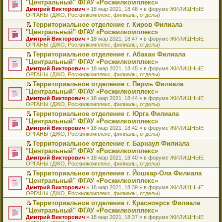
б
м
"Центральный" ФГАУ «Росжилкомплекс»
и
н
и
е
в
и
е
щ
у
ю
Дмитрий Викторович
» 18 мар 2021, 18:48 » в форуме
ЖИЛИЩНЫЕ
н
т
п
о
к
р
е
с
ОРГАНЫ (ДЖО, Росжилкомплекс, филиалы, отделы)
о
а
р
м
п
е
н
о
м
н
о
у
е
й
Территориальное отделение г. Киров Филиала
и
о
у
н
ч
н
р
т
П
ю
б
"Центральный" ФГАУ «Росжилкомплекс»
с
о
и
е
в
и
е
щ
Дмитрий Викторович
» 18 мар 2021, 18:47 » в форуме
ЖИЛИЩНЫЕ
о
м
т
п
о
к
р
е
ОРГАНЫ (ДЖО, Росжилкомплекс, филиалы, отделы)
о
у
а
р
м
п
е
н
б
с
н
о
у
е
й
Территориальное отделение г. Абакан Филиала
и
щ
о
н
ч
н
р
т
П
ю
"Центральный" ФГАУ «Росжилкомплекс»
е
о
о
и
е
в
и
е
Дмитрий Викторович
» 18 мар 2021, 18:45 » в форуме
ЖИЛИЩНЫЕ
н
б
м
т
п
о
к
р
ОРГАНЫ (ДЖО, Росжилкомплекс, филиалы, отделы)
и
щ
у
а
р
м
п
е
ю
е
с
н
о
у
е
й
Территориальное отделение г. Пермь Филиала
н
о
н
ч
н
р
т
П
"Центральный" ФГАУ «Росжилкомплекс»
и
о
о
и
е
в
и
е
Дмитрий Викторович
» 18 мар 2021, 18:44 » в форуме
ЖИЛИЩНЫЕ
ю
б
м
т
п
о
к
р
ОРГАНЫ (ДЖО, Росжилкомплекс, филиалы, отделы)
щ
у
а
р
м
п
е
е
с
н
о
у
е
й
Территориальное отделение г. Юрга Филиала
н
о
н
ч
н
р
т
П
"Центральный" ФГАУ «Росжилкомплекс»
и
о
о
и
е
в
и
е
Дмитрий Викторович
» 18 мар 2021, 18:42 » в форуме
ЖИЛИЩНЫЕ
ю
б
м
т
п
о
к
р
ОРГАНЫ (ДЖО, Росжилкомплекс, филиалы, отделы)
щ
у
а
р
м
п
е
е
с
н
о
у
е
й
Территориальное отделение г. Барнаул Филиала
н
о
н
ч
н
р
т
П
"Центральный" ФГАУ «Росжилкомплекс»
и
о
о
и
е
в
и
е
Дмитрий Викторович
» 18 мар 2021, 18:40 » в форуме
ЖИЛИЩНЫЕ
ю
б
м
т
п
о
к
р
ОРГАНЫ (ДЖО, Росжилкомплекс, филиалы, отделы)
щ
у
а
р
м
п
е
е
с
н
о
у
е
й
Территориальное отделение г. Йошкар-Ола Филиала
н
о
н
ч
н
р
т
П
"Центральный" ФГАУ «Росжилкомплекс»
и
о
о
и
е
в
и
е
Дмитрий Викторович
» 18 мар 2021, 18:39 » в форуме
ЖИЛИЩНЫЕ
ю
б
м
т
п
о
к
р
ОРГАНЫ (ДЖО, Росжилкомплекс, филиалы, отделы)
щ
у
а
р
м
п
е
е
с
н
о
у
е
й
Территориальное отделение г. Красноярск Филиала
н
о
н
ч
н
р
т
П
"Центральный" ФГАУ «Росжилкомплекс»
и
о
о
и
е
в
и
е
Дмитрий Викторович
» 18 мар 2021, 18:37 » в форуме
ЖИЛИЩНЫЕ
ю
б
м
т
п
о
к
р