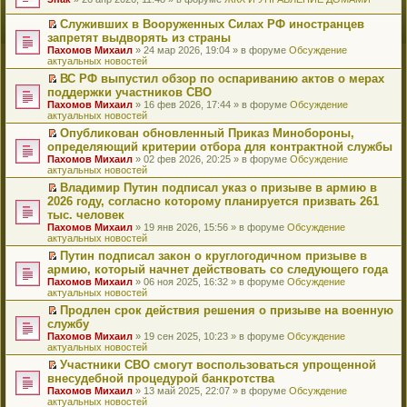
т
е
и
р
Служивших в Вооруженных Силах РФ иностранцев
к
е
П
запретят выдворять из страны
п
й
е
Пахомов Михаил
» 24 мар 2026, 19:04 » в форуме
Обсуждение
е
т
р
актуальных новостей
р
и
е
в
к
й
ВС РФ выпустил обзор по оспариванию актов о мерах
о
п
т
П
поддержки участников СВО
м
е
и
е
Пахомов Михаил
» 16 фев 2026, 17:44 » в форуме
Обсуждение
у
р
к
р
актуальных новостей
н
в
п
е
е
о
е
й
Опубликован обновленный Приказ Минобороны,
п
м
р
т
П
определяющий критерии отбора для контрактной службы
р
у
в
и
е
Пахомов Михаил
» 02 фев 2026, 20:25 » в форуме
Обсуждение
о
н
о
к
р
актуальных новостей
ч
е
м
п
е
и
п
у
е
й
Владимир Путин подписал указ о призыве в армию в
т
р
н
р
т
П
2026 году, согласно которому планируется призвать 261
а
о
е
в
и
е
тыс. человек
н
ч
п
о
к
р
н
и
Пахомов Михаил
» 19 янв 2026, 15:56 » в форуме
Обсуждение
р
м
п
е
о
т
актуальных новостей
о
у
е
й
м
а
ч
н
р
т
Путин подписал закон о круглогодичном призыве в
у
н
и
е
в
и
П
армию, который начнет действовать со следующего года
с
н
т
п
о
к
е
о
о
Пахомов Михаил
» 06 ноя 2025, 16:32 » в форуме
Обсуждение
а
р
м
п
р
о
м
актуальных новостей
н
о
у
е
е
б
у
н
ч
н
р
й
Продлен срок действия решения о призыве на военную
щ
с
о
и
е
в
т
П
службу
е
о
м
т
п
о
и
е
н
о
Пахомов Михаил
» 19 сен 2025, 10:23 » в форуме
Обсуждение
у
а
р
м
к
р
и
б
актуальных новостей
с
н
о
у
п
е
ю
щ
о
н
ч
н
е
й
Участники СВО смогут воспользоваться упрощенной
е
о
о
и
е
р
т
П
внесудебной процедурой банкротства
н
б
м
т
п
в
и
е
и
Пахомов Михаил
» 13 май 2025, 22:07 » в форуме
Обсуждение
щ
у
а
р
о
к
р
ю
актуальных новостей
е
с
н
о
м
п
е