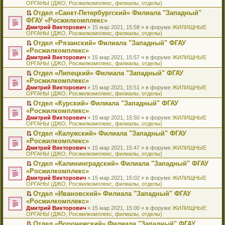
ОРГАНЫ (ДЖО, Росжилкомплекс, филиалы, отделы)
щ
у
а
р
м
п
е
е
с
н
о
у
е
й
Отдел «Санкт-Петербургский» Филиала "Западный"
н
о
н
ч
н
р
т
П
ФГАУ «Росжилкомплекс»
и
о
о
и
е
в
и
е
Дмитрий Викторович
» 15 мар 2021, 15:58 » в форуме
ЖИЛИЩНЫЕ
ю
б
м
т
п
о
к
р
ОРГАНЫ (ДЖО, Росжилкомплекс, филиалы, отделы)
щ
у
а
р
м
п
е
е
с
н
о
у
е
й
Отдел «Рязанский» Филиала "Западный" ФГАУ
н
о
н
ч
н
р
т
П
«Росжилкомплекс»
и
о
о
и
е
в
и
е
Дмитрий Викторович
» 15 мар 2021, 15:57 » в форуме
ЖИЛИЩНЫЕ
ю
б
м
т
п
о
к
р
ОРГАНЫ (ДЖО, Росжилкомплекс, филиалы, отделы)
щ
у
а
р
м
п
е
е
с
н
о
у
е
й
Отдел «Липецкий» Филиала "Западный" ФГАУ
н
о
н
ч
н
р
т
П
«Росжилкомплекс»
и
о
о
и
е
в
и
е
Дмитрий Викторович
» 15 мар 2021, 15:51 » в форуме
ЖИЛИЩНЫЕ
ю
б
м
т
п
о
к
р
ОРГАНЫ (ДЖО, Росжилкомплекс, филиалы, отделы)
щ
у
а
р
м
п
е
е
с
н
о
у
е
й
Отдел «Курский» Филиала "Западный" ФГАУ
н
о
н
ч
н
р
т
П
«Росжилкомплекс»
и
о
о
и
е
в
и
е
Дмитрий Викторович
» 15 мар 2021, 15:50 » в форуме
ЖИЛИЩНЫЕ
ю
б
м
т
п
о
к
р
ОРГАНЫ (ДЖО, Росжилкомплекс, филиалы, отделы)
щ
у
а
р
м
п
е
е
с
н
о
у
е
й
Отдел «Калужский» Филиала "Западный" ФГАУ
н
о
н
ч
н
р
т
П
«Росжилкомплекс»
и
о
о
и
е
в
и
е
Дмитрий Викторович
» 15 мар 2021, 15:47 » в форуме
ЖИЛИЩНЫЕ
ю
б
м
т
п
о
к
р
ОРГАНЫ (ДЖО, Росжилкомплекс, филиалы, отделы)
щ
у
а
р
м
п
е
е
с
н
о
у
е
й
Отдел «Калининградский» Филиала "Западный" ФГАУ
н
о
н
ч
н
р
т
П
«Росжилкомплекс»
и
о
о
и
е
в
и
е
Дмитрий Викторович
» 15 мар 2021, 15:02 » в форуме
ЖИЛИЩНЫЕ
ю
б
м
т
п
о
к
р
ОРГАНЫ (ДЖО, Росжилкомплекс, филиалы, отделы)
щ
у
а
р
м
п
е
е
с
н
о
у
е
й
Отдел «Ивановский» Филиала "Западный" ФГАУ
н
о
н
ч
н
р
т
П
«Росжилкомплекс»
и
о
о
и
е
в
и
е
Дмитрий Викторович
» 15 мар 2021, 15:00 » в форуме
ЖИЛИЩНЫЕ
ю
б
м
т
п
о
к
р
ОРГАНЫ (ДЖО, Росжилкомплекс, филиалы, отделы)
щ
у
а
р
м
п
е
е
с
н
о
у
е
й
Отдел «Воронежский» Филиала "Западный" ФГАУ