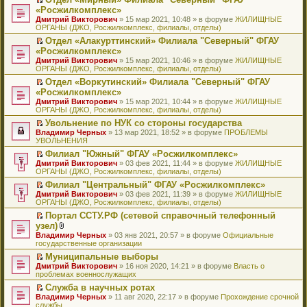
у
ю
б
н
ч
н
р
т
П
«Росжилкомплекс»
с
щ
о
и
е
в
и
е
о
Дмитрий Викторович
е
» 15 мар 2021, 10:48 » в форуме
ЖИЛИЩНЫЕ
м
т
п
о
к
р
о
ОРГАНЫ (ДЖО, Росжилкомплекс, филиалы, отделы)
н
у
а
р
м
п
е
б
и
с
н
о
у
е
й
Отдел «Алакурттинский» Филиала "Северный" ФГАУ
щ
ю
о
н
ч
н
р
т
П
«Росжилкомплекс»
е
о
о
и
е
в
и
е
н
Дмитрий Викторович
» 15 мар 2021, 10:46 » в форуме
ЖИЛИЩНЫЕ
б
м
т
п
о
к
р
и
ОРГАНЫ (ДЖО, Росжилкомплекс, филиалы, отделы)
щ
у
а
р
м
п
е
ю
е
с
н
о
у
е
й
Отдел «Воркутинский» Филиала "Северный" ФГАУ
н
о
н
ч
н
р
т
П
«Росжилкомплекс»
и
о
о
и
е
в
и
е
Дмитрий Викторович
» 15 мар 2021, 10:44 » в форуме
ЖИЛИЩНЫЕ
ю
б
м
т
п
о
к
р
ОРГАНЫ (ДЖО, Росжилкомплекс, филиалы, отделы)
щ
у
а
р
м
п
е
е
с
н
о
у
е
й
Увольнение по НУК со стороны государства
н
о
н
ч
н
р
т
П
Владимир Черных
» 13 мар 2021, 18:52 » в форуме
ПРОБЛЕМЫ
и
о
о
и
е
в
и
е
УВОЛЬНЕНИЯ
ю
б
м
т
п
о
к
р
Филиал "Южный" ФГАУ «Росжилкомплекс»
щ
у
а
р
м
п
е
П
Дмитрий Викторович
е
с
н
о
у
е
й
» 03 фев 2021, 11:44 » в форуме
ЖИЛИЩНЫЕ
е
ОРГАНЫ (ДЖО, Росжилкомплекс, филиалы, отделы)
н
о
н
ч
н
р
т
р
и
о
о
и
е
в
и
Филиал "Центральный" ФГАУ «Росжилкомплекс»
е
ю
б
м
т
п
о
к
П
Дмитрий Викторович
й
» 03 фев 2021, 11:39 » в форуме
ЖИЛИЩНЫЕ
щ
у
а
р
м
п
е
ОРГАНЫ (ДЖО, Росжилкомплекс, филиалы, отделы)
т
е
с
н
о
у
е
р
и
н
о
н
ч
н
р
Портал ССТУ.РФ (сетевой справочный телефонный
е
к
и
о
о
и
е
в
П
узел)
й
п
ю
б
м
т
п
о
е
т
В
Владимир Черных
е
» 03 янв 2021, 20:57 » в форуме
Официальные
щ
у
а
р
м
р
и
л
государственные организации
р
е
с
н
о
у
е
к
о
в
н
о
н
ч
н
й
Муниципальные выборы
п
ж
о
и
о
о
и
е
т
П
Дмитрий Викторович
е
е
» 16 ноя 2020, 14:21 » в форуме
Власть о
м
ю
б
м
т
п
и
е
проблемах военнослужащих
р
н
у
щ
у
а
р
к
р
в
и
н
е
с
н
о
Служба в научных ротах
п
е
о
я
е
н
о
н
ч
П
Владимир Черных
е
й
» 11 авг 2020, 22:17 » в форуме
Прохождение срочной
м
п
и
о
о
и
е
службы
р
т
у