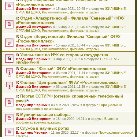
у
ю
б
н
ч
н
р
т
П
«Росжилкомплекс»
с
щ
о
и
е
в
и
е
о
Дмитрий Викторович
е
» 15 мар 2021, 10:48 » в форуме
ЖИЛИЩНЫЕ
м
т
п
о
к
р
о
ОРГАНЫ (ДЖО, Росжилкомплекс, филиалы, отделы)
н
у
а
р
м
п
е
б
и
с
н
о
у
е
й
Отдел «Алакурттинский» Филиала "Северный" ФГАУ
щ
ю
о
н
ч
н
р
т
П
«Росжилкомплекс»
е
о
о
и
е
в
и
е
н
Дмитрий Викторович
» 15 мар 2021, 10:46 » в форуме
ЖИЛИЩНЫЕ
б
м
т
п
о
к
р
и
ОРГАНЫ (ДЖО, Росжилкомплекс, филиалы, отделы)
щ
у
а
р
м
п
е
ю
е
с
н
о
у
е
й
Отдел «Воркутинский» Филиала "Северный" ФГАУ
н
о
н
ч
н
р
т
П
«Росжилкомплекс»
и
о
о
и
е
в
и
е
Дмитрий Викторович
» 15 мар 2021, 10:44 » в форуме
ЖИЛИЩНЫЕ
ю
б
м
т
п
о
к
р
ОРГАНЫ (ДЖО, Росжилкомплекс, филиалы, отделы)
щ
у
а
р
м
п
е
е
с
н
о
у
е
й
Увольнение по НУК со стороны государства
н
о
н
ч
н
р
т
П
Владимир Черных
» 13 мар 2021, 18:52 » в форуме
ПРОБЛЕМЫ
и
о
о
и
е
в
и
е
УВОЛЬНЕНИЯ
ю
б
м
т
п
о
к
р
Филиал "Южный" ФГАУ «Росжилкомплекс»
щ
у
а
р
м
п
е
П
Дмитрий Викторович
е
с
н
о
у
е
й
» 03 фев 2021, 11:44 » в форуме
ЖИЛИЩНЫЕ
е
ОРГАНЫ (ДЖО, Росжилкомплекс, филиалы, отделы)
н
о
н
ч
н
р
т
р
и
о
о
и
е
в
и
Филиал "Центральный" ФГАУ «Росжилкомплекс»
е
ю
б
м
т
п
о
к
П
Дмитрий Викторович
й
» 03 фев 2021, 11:39 » в форуме
ЖИЛИЩНЫЕ
щ
у
а
р
м
п
е
ОРГАНЫ (ДЖО, Росжилкомплекс, филиалы, отделы)
т
е
с
н
о
у
е
р
и
н
о
н
ч
н
р
Портал ССТУ.РФ (сетевой справочный телефонный
е
к
и
о
о
и
е
в
П
узел)
й
п
ю
б
м
т
п
о
е
т
В
Владимир Черных
е
» 03 янв 2021, 20:57 » в форуме
Официальные
щ
у
а
р
м
р
и
л
государственные организации
р
е
с
н
о
у
е
к
о
в
н
о
н
ч
н
й
Муниципальные выборы
п
ж
о
и
о
о
и
е
т
П
Дмитрий Викторович
е
е
» 16 ноя 2020, 14:21 » в форуме
Власть о
м
ю
б
м
т
п
и
е
проблемах военнослужащих
р
н
у
щ
у
а
р
к
р
в
и
н
е
с
н
о
Служба в научных ротах
п
е
о
я
е
н
о
н
ч
П
Владимир Черных
е
й
» 11 авг 2020, 22:17 » в форуме
Прохождение срочной
м
п
и
о
о
и
е
службы
р
т
у