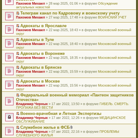
и
т
к
о
в
е
щ
н
Пахомов Михаил
о
» 28 мар 2025, 01:06 » в форуме
Обсуждение
о
ю
а
п
м
о
р
е
е
актуальных новостей
ч
о
н
е
у
м
е
н
п
и
б
н
р
с
у
й
Телеграм канал по Кадровому и воинскому учету
и
р
т
щ
о
в
о
н
т
П
ю
Пахомов Михаил
о
» 27 мар 2025, 17:48 » в форуме
ВОИНСКИЙ УЧЕТ
а
е
м
о
о
е
и
е
ч
н
н
у
м
б
п
к
р
и
Адвокаты в Ярославле
н
и
с
у
щ
р
п
е
т
П
о
ю
Пахомов Михаил
» 22 мар 2025, 18:43 » в форуме
Московский военный
о
н
е
о
е
й
а
е
м
округ
о
е
н
ч
р
т
н
р
у
б
п
и
и
в
и
Адвокаты в Туле
н
е
с
щ
р
ю
т
о
к
П
о
Пахомов Михаил
й
» 22 мар 2025, 18:40 » в форуме
Московский военный
о
е
о
а
м
п
е
м
округ
т
о
н
ч
н
у
е
р
у
и
б
и
и
Адвокаты в Воронеже
н
н
р
е
с
к
щ
ю
т
П
о
е
в
Пахомов Михаил
й
» 22 мар 2025, 18:35 » в форуме
Московский военный
о
п
е
а
е
м
п
о
округ
т
о
е
н
н
р
у
р
м
и
б
р
и
Адвокаты в Брянске
н
е
с
о
у
к
щ
в
ю
П
о
Пахомов Михаил
й
» 22 мар 2025, 15:59 » в форуме
Московский военный
о
ч
н
п
е
о
е
м
округ
т
о
и
е
е
н
м
р
у
и
б
т
п
р
и
у
Адвокаты в Москве
е
с
к
щ
а
р
в
ю
н
П
Пахомов Михаил
й
» 22 мар 2025, 15:56 » в форуме
Московский военный
о
п
е
н
о
о
е
е
округ
т
о
е
н
н
ч
м
п
р
и
б
р
и
о
и
у
Федеральный военный мемориал «Пантеон защитников
р
е
к
щ
в
ю
м
т
н
П
Отечества»
о
й
п
е
о
у
а
е
е
ч
т
Владимир Черных
е
» 17 авг 2022, 13:50 » в форуме
ГИБЕЛЬ. СМЕРТЬ.
н
м
с
н
п
р
и
и
ПРОПАЖА БЕЗ ВЕСТИ
р
и
у
о
н
р
е
т
к
в
ю
н
о
о
о
й
Военно-врачебная и Летная Экспертизы
а
п
о
е
б
м
ч
т
П
Владимир Черных
н
е
» 17 авг 2022, 12:26 » в форуме
МЕДИЦИНСКОЕ
м
п
щ
у
и
и
е
ОБСЛУЖИВАНИЕ
н
р
у
р
е
с
т
к
р
о
в
н
о
Служебное жилье в ФСБ
н
о
а
п
е
м
о
е
ч
П
В
и
о
Владимир Черных
н
е
й
» 07 авг 2022, 22:16 » в форуме
ПРОБЛЕМЫ
у
м
п
и
е
л
ю
б
СЛУЖЕБНОГО ЖИЛЬЯ
н
р
т
с
у
р
т
р
о