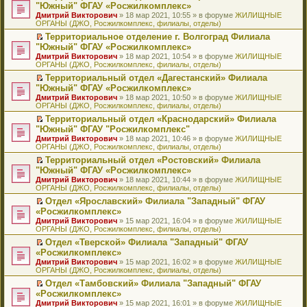
н
о
н
ч
н
р
т
П
"Южный" ФГАУ «Росжилкомплекс»
и
о
о
и
е
в
и
е
Дмитрий Викторович
» 18 мар 2021, 10:55 » в форуме
ЖИЛИЩНЫЕ
ю
б
м
т
п
о
к
р
ОРГАНЫ (ДЖО, Росжилкомплекс, филиалы, отделы)
щ
у
а
р
м
п
е
е
с
н
о
у
е
й
Территориальное отделение г. Волгоград Филиала
н
о
н
ч
н
р
т
П
"Южный" ФГАУ «Росжилкомплекс»
и
о
о
и
е
в
и
е
Дмитрий Викторович
» 18 мар 2021, 10:54 » в форуме
ЖИЛИЩНЫЕ
ю
б
м
т
п
о
к
р
ОРГАНЫ (ДЖО, Росжилкомплекс, филиалы, отделы)
щ
у
а
р
м
п
е
е
с
н
о
у
е
й
Территориальный отдел «Дагестанский» Филиала
н
о
н
ч
н
р
т
П
"Южный" ФГАУ «Росжилкомплекс»
и
о
о
и
е
в
и
е
Дмитрий Викторович
» 18 мар 2021, 10:50 » в форуме
ЖИЛИЩНЫЕ
ю
б
м
т
п
о
к
р
ОРГАНЫ (ДЖО, Росжилкомплекс, филиалы, отделы)
щ
у
а
р
м
п
е
е
с
н
о
у
е
й
Территориальный отдел «Краснодарский» Филиала
н
о
н
ч
н
р
т
П
"Южный" ФГАУ "Росжилкомплекс"
и
о
о
и
е
в
и
е
Дмитрий Викторович
» 18 мар 2021, 10:46 » в форуме
ЖИЛИЩНЫЕ
ю
б
м
т
п
о
к
р
ОРГАНЫ (ДЖО, Росжилкомплекс, филиалы, отделы)
щ
у
а
р
м
п
е
е
с
н
о
у
е
й
Территориальный отдел «Ростовский» Филиала
н
о
н
ч
н
р
т
П
"Южный" ФГАУ «Росжилкомплекс»
и
о
о
и
е
в
и
е
Дмитрий Викторович
» 18 мар 2021, 10:44 » в форуме
ЖИЛИЩНЫЕ
ю
б
м
т
п
о
к
р
ОРГАНЫ (ДЖО, Росжилкомплекс, филиалы, отделы)
щ
у
а
р
м
п
е
е
с
н
о
у
е
й
Отдел «Ярославский» Филиала "Западный" ФГАУ
н
о
н
ч
н
р
т
П
«Росжилкомплекс»
и
о
о
и
е
в
и
е
Дмитрий Викторович
» 15 мар 2021, 16:04 » в форуме
ЖИЛИЩНЫЕ
ю
б
м
т
п
о
к
р
ОРГАНЫ (ДЖО, Росжилкомплекс, филиалы, отделы)
щ
у
а
р
м
п
е
е
с
н
о
у
е
й
Отдел «Тверской» Филиала "Западный" ФГАУ
н
о
н
ч
н
р
т
П
«Росжилкомплекс»
и
о
о
и
е
в
и
е
Дмитрий Викторович
» 15 мар 2021, 16:02 » в форуме
ЖИЛИЩНЫЕ
ю
б
м
т
п
о
к
р
ОРГАНЫ (ДЖО, Росжилкомплекс, филиалы, отделы)
щ
у
а
р
м
п
е
е
с
н
о
у
е
й
Отдел «Тамбовский» Филиала "Западный" ФГАУ
н
о
н
ч
н
р
т
П
«Росжилкомплекс»
и
о
о
и
е
в
и
е
Дмитрий Викторович
» 15 мар 2021, 16:01 » в форуме
ЖИЛИЩНЫЕ
ю
б
м
т
п
о
к
р