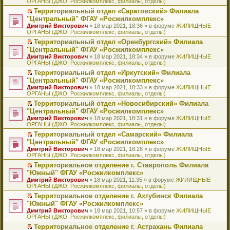
ОРГАНЫ (ДЖО, Росжилкомплекс, филиалы, отделы)
щ
у
а
р
м
п
е
е
с
н
о
у
е
й
Территориальный отдел «Саратовский» Филиала
н
о
н
ч
н
р
т
П
"Центральный" ФГАУ «Росжилкомплекс»
и
о
о
и
е
в
и
е
Дмитрий Викторович
» 18 мар 2021, 18:36 » в форуме
ЖИЛИЩНЫЕ
ю
б
м
т
п
о
к
р
ОРГАНЫ (ДЖО, Росжилкомплекс, филиалы, отделы)
щ
у
а
р
м
п
е
е
с
н
о
у
е
й
Территориальный отдел «Оренбургский» Филиала
н
о
н
ч
н
р
т
П
"Центральный" ФГАУ «Росжилкомплекс»
и
о
о
и
е
в
и
е
Дмитрий Викторович
» 18 мар 2021, 18:34 » в форуме
ЖИЛИЩНЫЕ
ю
б
м
т
п
о
к
р
ОРГАНЫ (ДЖО, Росжилкомплекс, филиалы, отделы)
щ
у
а
р
м
п
е
е
с
н
о
у
е
й
Территориальный отдел «Иркутский» Филиала
н
о
н
ч
н
р
т
П
"Центральный" ФГАУ «Росжилкомплекс»
и
о
о
и
е
в
и
е
Дмитрий Викторович
» 18 мар 2021, 18:33 » в форуме
ЖИЛИЩНЫЕ
ю
б
м
т
п
о
к
р
ОРГАНЫ (ДЖО, Росжилкомплекс, филиалы, отделы)
щ
у
а
р
м
п
е
е
с
н
о
у
е
й
Территориальный отдел «Новосибирский» Филиала
н
о
н
ч
н
р
т
П
"Центральный" ФГАУ «Росжилкомплекс»
и
о
о
и
е
в
и
е
Дмитрий Викторович
» 18 мар 2021, 18:31 » в форуме
ЖИЛИЩНЫЕ
ю
б
м
т
п
о
к
р
ОРГАНЫ (ДЖО, Росжилкомплекс, филиалы, отделы)
щ
у
а
р
м
п
е
е
с
н
о
у
е
й
Территориальный отдел «Самарский» Филиала
н
о
н
ч
н
р
т
П
"Центральный" ФГАУ «Росжилкомплекс»
и
о
о
и
е
в
и
е
Дмитрий Викторович
» 18 мар 2021, 18:28 » в форуме
ЖИЛИЩНЫЕ
ю
б
м
т
п
о
к
р
ОРГАНЫ (ДЖО, Росжилкомплекс, филиалы, отделы)
щ
у
а
р
м
п
е
е
с
н
о
у
е
й
Территориальное отделение г. Ставрополь Филиала
н
о
н
ч
н
р
т
П
"Южный" ФГАУ «Росжилкомплекс»
и
о
о
и
е
в
и
е
Дмитрий Викторович
» 18 мар 2021, 11:35 » в форуме
ЖИЛИЩНЫЕ
ю
б
м
т
п
о
к
р
ОРГАНЫ (ДЖО, Росжилкомплекс, филиалы, отделы)
щ
у
а
р
м
п
е
е
с
н
о
у
е
й
Территориальное отделение г. Ахтубинск Филиала
н
о
н
ч
н
р
т
П
"Южный" ФГАУ «Росжилкомплекс»
и
о
о
и
е
в
и
е
Дмитрий Викторович
» 18 мар 2021, 10:57 » в форуме
ЖИЛИЩНЫЕ
ю
б
м
т
п
о
к
р
ОРГАНЫ (ДЖО, Росжилкомплекс, филиалы, отделы)
щ
у
а
р
м
п
е
е
с
н
о
у
е
й
Территориальное отделение г. Астрахань Филиала