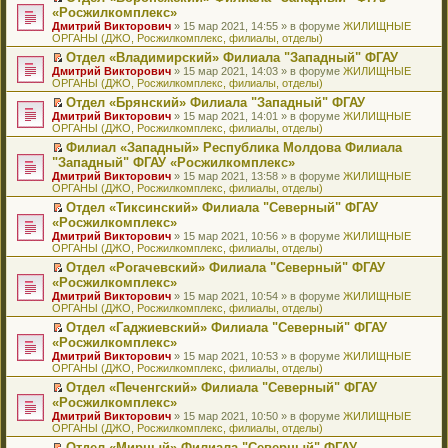
н
о
н
ч
н
р
т
П
«Росжилкомплекс»
и
о
о
и
е
в
и
е
Дмитрий Викторович
» 15 мар 2021, 14:55 » в форуме
ЖИЛИЩНЫЕ
ю
б
м
т
п
о
к
р
ОРГАНЫ (ДЖО, Росжилкомплекс, филиалы, отделы)
щ
у
а
р
м
п
е
е
с
н
о
у
е
й
Отдел «Владимирский» Филиала "Западный" ФГАУ
н
о
н
ч
н
р
т
П
Дмитрий Викторович
» 15 мар 2021, 14:03 » в форуме
ЖИЛИЩНЫЕ
и
о
о
и
е
в
и
е
ОРГАНЫ (ДЖО, Росжилкомплекс, филиалы, отделы)
ю
б
м
т
п
о
к
р
Отдел «Брянский» Филиала "Западный" ФГАУ
щ
у
а
р
м
п
е
П
Дмитрий Викторович
е
с
н
о
у
е
й
» 15 мар 2021, 14:01 » в форуме
ЖИЛИЩНЫЕ
е
ОРГАНЫ (ДЖО, Росжилкомплекс, филиалы, отделы)
н
о
н
ч
н
р
т
р
и
о
о
и
е
в
и
Филиал «Западный» Республика Молдова Филиала
е
ю
б
м
т
п
о
к
П
"Западный" ФГАУ «Росжилкомплекс»
й
щ
у
а
р
м
п
е
т
Дмитрий Викторович
е
с
н
о
у
е
» 15 мар 2021, 13:58 » в форуме
ЖИЛИЩНЫЕ
р
и
ОРГАНЫ (ДЖО, Росжилкомплекс, филиалы, отделы)
н
о
н
ч
н
р
е
к
и
о
о
и
е
в
й
Отдел «Тиксинский» Филиала "Северный" ФГАУ
п
ю
б
м
т
п
о
т
П
«Росжилкомплекс»
е
щ
у
а
р
м
и
е
р
Дмитрий Викторович
е
с
н
о
у
» 15 мар 2021, 10:56 » в форуме
ЖИЛИЩНЫЕ
к
р
в
ОРГАНЫ (ДЖО, Росжилкомплекс, филиалы, отделы)
н
о
н
ч
н
п
е
о
и
о
о
и
е
е
й
Отдел «Рогачевский» Филиала "Северный" ФГАУ
м
ю
б
м
т
п
р
т
П
«Росжилкомплекс»
у
щ
у
а
р
в
и
е
н
Дмитрий Викторович
е
с
н
о
» 15 мар 2021, 10:54 » в форуме
ЖИЛИЩНЫЕ
о
к
р
е
ОРГАНЫ (ДЖО, Росжилкомплекс, филиалы, отделы)
н
о
н
ч
м
п
е
п
и
о
о
и
у
е
й
Отдел «Гаджиевский» Филиала "Северный" ФГАУ
р
ю
б
м
т
н
р
т
П
«Росжилкомплекс»
о
щ
у
а
е
в
и
е
ч
Дмитрий Викторович
е
с
н
» 15 мар 2021, 10:53 » в форуме
ЖИЛИЩНЫЕ
п
о
к
р
и
ОРГАНЫ (ДЖО, Росжилкомплекс, филиалы, отделы)
н
о
н
р
м
п
е
т
и
о
о
о
у
е
й
Отдел «Печенгский» Филиала "Северный" ФГАУ
а
ю
б
м
ч
н
р
т
П
«Росжилкомплекс»
н
щ
у
и
е
в
и
е
н
Дмитрий Викторович
е
с
» 15 мар 2021, 10:50 » в форуме
ЖИЛИЩНЫЕ
т
п
о
к
р
о
ОРГАНЫ (ДЖО, Росжилкомплекс, филиалы, отделы)
н
о
а
р
м
п
е
м
и
о
н
о
у
е
й
Отдел «Мирный» Филиала "Северный" ФГАУ