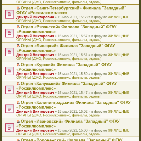
ОРГАНЫ (ДЖО, Росжилкомплекс, филиалы, отделы)
щ
у
а
р
м
п
е
е
с
н
о
у
е
й
Отдел «Санкт-Петербургский» Филиала "Западный"
н
о
н
ч
н
р
т
П
ФГАУ «Росжилкомплекс»
и
о
о
и
е
в
и
е
Дмитрий Викторович
» 15 мар 2021, 15:58 » в форуме
ЖИЛИЩНЫЕ
ю
б
м
т
п
о
к
р
ОРГАНЫ (ДЖО, Росжилкомплекс, филиалы, отделы)
щ
у
а
р
м
п
е
е
с
н
о
у
е
й
Отдел «Рязанский» Филиала "Западный" ФГАУ
н
о
н
ч
н
р
т
П
«Росжилкомплекс»
и
о
о
и
е
в
и
е
Дмитрий Викторович
» 15 мар 2021, 15:57 » в форуме
ЖИЛИЩНЫЕ
ю
б
м
т
п
о
к
р
ОРГАНЫ (ДЖО, Росжилкомплекс, филиалы, отделы)
щ
у
а
р
м
п
е
е
с
н
о
у
е
й
Отдел «Липецкий» Филиала "Западный" ФГАУ
н
о
н
ч
н
р
т
П
«Росжилкомплекс»
и
о
о
и
е
в
и
е
Дмитрий Викторович
» 15 мар 2021, 15:51 » в форуме
ЖИЛИЩНЫЕ
ю
б
м
т
п
о
к
р
ОРГАНЫ (ДЖО, Росжилкомплекс, филиалы, отделы)
щ
у
а
р
м
п
е
е
с
н
о
у
е
й
Отдел «Курский» Филиала "Западный" ФГАУ
н
о
н
ч
н
р
т
П
«Росжилкомплекс»
и
о
о
и
е
в
и
е
Дмитрий Викторович
» 15 мар 2021, 15:50 » в форуме
ЖИЛИЩНЫЕ
ю
б
м
т
п
о
к
р
ОРГАНЫ (ДЖО, Росжилкомплекс, филиалы, отделы)
щ
у
а
р
м
п
е
е
с
н
о
у
е
й
Отдел «Калужский» Филиала "Западный" ФГАУ
н
о
н
ч
н
р
т
П
«Росжилкомплекс»
и
о
о
и
е
в
и
е
Дмитрий Викторович
» 15 мар 2021, 15:47 » в форуме
ЖИЛИЩНЫЕ
ю
б
м
т
п
о
к
р
ОРГАНЫ (ДЖО, Росжилкомплекс, филиалы, отделы)
щ
у
а
р
м
п
е
е
с
н
о
у
е
й
Отдел «Калининградский» Филиала "Западный" ФГАУ
н
о
н
ч
н
р
т
П
«Росжилкомплекс»
и
о
о
и
е
в
и
е
Дмитрий Викторович
» 15 мар 2021, 15:02 » в форуме
ЖИЛИЩНЫЕ
ю
б
м
т
п
о
к
р
ОРГАНЫ (ДЖО, Росжилкомплекс, филиалы, отделы)
щ
у
а
р
м
п
е
е
с
н
о
у
е
й
Отдел «Ивановский» Филиала "Западный" ФГАУ
н
о
н
ч
н
р
т
П
«Росжилкомплекс»
и
о
о
и
е
в
и
е
Дмитрий Викторович
» 15 мар 2021, 15:00 » в форуме
ЖИЛИЩНЫЕ
ю
б
м
т
п
о
к
р
ОРГАНЫ (ДЖО, Росжилкомплекс, филиалы, отделы)
щ
у
а
р
м
п
е
е
с
н
о
у
е
й
Отдел «Воронежский» Филиала "Западный" ФГАУ