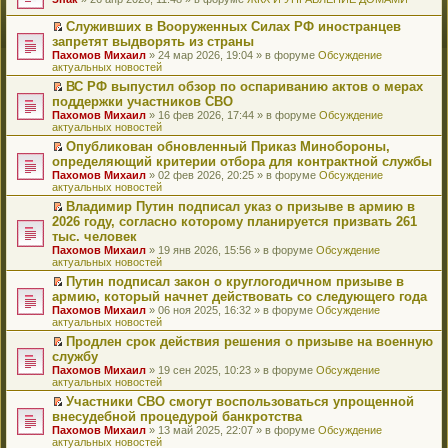
т
е
и
р
Служивших в Вооруженных Силах РФ иностранцев
к
е
П
запретят выдворять из страны
п
й
е
Пахомов Михаил
» 24 мар 2026, 19:04 » в форуме
Обсуждение
е
т
р
актуальных новостей
р
и
е
в
к
й
ВС РФ выпустил обзор по оспариванию актов о мерах
о
п
т
П
поддержки участников СВО
м
е
и
е
Пахомов Михаил
» 16 фев 2026, 17:44 » в форуме
Обсуждение
у
р
к
р
актуальных новостей
н
в
п
е
е
о
е
й
Опубликован обновленный Приказ Минобороны,
п
м
р
т
П
определяющий критерии отбора для контрактной службы
р
у
в
и
е
Пахомов Михаил
» 02 фев 2026, 20:25 » в форуме
Обсуждение
о
н
о
к
р
актуальных новостей
ч
е
м
п
е
и
п
у
е
й
Владимир Путин подписал указ о призыве в армию в
т
р
н
р
т
П
2026 году, согласно которому планируется призвать 261
а
о
е
в
и
е
тыс. человек
н
ч
п
о
к
р
н
и
Пахомов Михаил
» 19 янв 2026, 15:56 » в форуме
Обсуждение
р
м
п
е
о
т
актуальных новостей
о
у
е
й
м
а
ч
н
р
т
Путин подписал закон о круглогодичном призыве в
у
н
и
е
в
и
П
армию, который начнет действовать со следующего года
с
н
т
п
о
к
е
о
о
Пахомов Михаил
» 06 ноя 2025, 16:32 » в форуме
Обсуждение
а
р
м
п
р
о
м
актуальных новостей
н
о
у
е
е
б
у
н
ч
н
р
й
Продлен срок действия решения о призыве на военную
щ
с
о
и
е
в
т
П
службу
е
о
м
т
п
о
и
е
н
о
Пахомов Михаил
» 19 сен 2025, 10:23 » в форуме
Обсуждение
у
а
р
м
к
р
и
б
актуальных новостей
с
н
о
у
п
е
ю
щ
о
н
ч
н
е
й
Участники СВО смогут воспользоваться упрощенной
е
о
о
и
е
р
т
П
внесудебной процедурой банкротства
н
б
м
т
п
в
и
е
и
Пахомов Михаил
» 13 май 2025, 22:07 » в форуме
Обсуждение
щ
у
а
р
о
к
р
ю
актуальных новостей
е
с
н
о
м
п
е