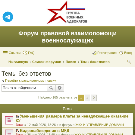
Форум правовой взаимопомощи
военнослужащих
Ссылки
FAQ
Регистрация
Вход
На главную
Список форумов
Поиск
Темы без ответов
ои
Темы без ответов
ск
Перейти к расширенному поиску
Найдено 165 результатов
1
2
Темы
Уменьшения размера платы за ненадлежащее оказание
П
КУ
е
Знак
» 12 май 2026, 18:26 » в форуме
ЖКХ И УПРАВЛЕНИЕ ДОМАМИ
р
е
Видеонаблюдение в МКД
й
П
Знак
» 26 апр 2026, 11:48 » в форуме
ЖКХ И УПРАВЛЕНИЕ ДОМАМИ