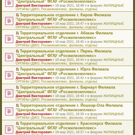
б
м
"Центральный" ФГАУ «Росжилкомплекс»
и
н
и
е
в
и
е
щ
у
ю
Дмитрий Викторович
» 18 мар 2021, 18:48 » в форуме
ЖИЛИЩНЫЕ
н
т
п
о
к
р
е
с
ОРГАНЫ (ДЖО, Росжилкомплекс, филиалы, отделы)
о
а
р
м
п
е
н
о
м
н
о
у
е
й
Территориальное отделение г. Киров Филиала
и
о
у
н
ч
н
р
т
П
ю
б
"Центральный" ФГАУ «Росжилкомплекс»
с
о
и
е
в
и
е
щ
Дмитрий Викторович
» 18 мар 2021, 18:47 » в форуме
ЖИЛИЩНЫЕ
о
м
т
п
о
к
р
е
ОРГАНЫ (ДЖО, Росжилкомплекс, филиалы, отделы)
о
у
а
р
м
п
е
н
б
с
н
о
у
е
й
Территориальное отделение г. Абакан Филиала
и
щ
о
н
ч
н
р
т
П
ю
"Центральный" ФГАУ «Росжилкомплекс»
е
о
о
и
е
в
и
е
Дмитрий Викторович
» 18 мар 2021, 18:45 » в форуме
ЖИЛИЩНЫЕ
н
б
м
т
п
о
к
р
ОРГАНЫ (ДЖО, Росжилкомплекс, филиалы, отделы)
и
щ
у
а
р
м
п
е
ю
е
с
н
о
у
е
й
Территориальное отделение г. Пермь Филиала
н
о
н
ч
н
р
т
П
"Центральный" ФГАУ «Росжилкомплекс»
и
о
о
и
е
в
и
е
Дмитрий Викторович
» 18 мар 2021, 18:44 » в форуме
ЖИЛИЩНЫЕ
ю
б
м
т
п
о
к
р
ОРГАНЫ (ДЖО, Росжилкомплекс, филиалы, отделы)
щ
у
а
р
м
п
е
е
с
н
о
у
е
й
Территориальное отделение г. Юрга Филиала
н
о
н
ч
н
р
т
П
"Центральный" ФГАУ «Росжилкомплекс»
и
о
о
и
е
в
и
е
Дмитрий Викторович
» 18 мар 2021, 18:42 » в форуме
ЖИЛИЩНЫЕ
ю
б
м
т
п
о
к
р
ОРГАНЫ (ДЖО, Росжилкомплекс, филиалы, отделы)
щ
у
а
р
м
п
е
е
с
н
о
у
е
й
Территориальное отделение г. Барнаул Филиала
н
о
н
ч
н
р
т
П
"Центральный" ФГАУ «Росжилкомплекс»
и
о
о
и
е
в
и
е
Дмитрий Викторович
» 18 мар 2021, 18:40 » в форуме
ЖИЛИЩНЫЕ
ю
б
м
т
п
о
к
р
ОРГАНЫ (ДЖО, Росжилкомплекс, филиалы, отделы)
щ
у
а
р
м
п
е
е
с
н
о
у
е
й
Территориальное отделение г. Йошкар-Ола Филиала
н
о
н
ч
н
р
т
П
"Центральный" ФГАУ «Росжилкомплекс»
и
о
о
и
е
в
и
е
Дмитрий Викторович
» 18 мар 2021, 18:39 » в форуме
ЖИЛИЩНЫЕ
ю
б
м
т
п
о
к
р
ОРГАНЫ (ДЖО, Росжилкомплекс, филиалы, отделы)
щ
у
а
р
м
п
е
е
с
н
о
у
е
й
Территориальное отделение г. Красноярск Филиала
н
о
н
ч
н
р
т
П
"Центральный" ФГАУ «Росжилкомплекс»
и
о
о
и
е
в
и
е
Дмитрий Викторович
» 18 мар 2021, 18:37 » в форуме
ЖИЛИЩНЫЕ
ю
б
м
т
п
о
к
р