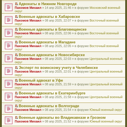
н
о
н
ч
у
е
й
Адвокаты в Нижнем Новгороде
и
о
о
и
н
р
т
П
Пахомов Михаил
» 14 апр 2025, 21:46 » в форуме
Московский военный
ю
б
м
т
е
в
и
е
округ
щ
у
а
п
о
к
р
е
с
н
Военные адвокаты в Хабаровске
р
м
п
е
н
о
н
П
Пахомов Михаил
о
у
е
й
» 08 апр 2025, 22:07 » в форуме
Восточный военный
и
о
о
е
округ
ч
н
р
т
ю
б
м
р
и
е
в
и
Военные адвокаты в Благовещенске
щ
у
е
т
п
о
к
П
Пахомов Михаил
е
с
й
» 08 апр 2025, 22:06 » в форуме
Восточный военный
а
р
м
п
е
округ
н
о
т
н
о
у
е
р
и
о
и
н
ч
н
р
Военные адвокаты в Магадане
е
ю
б
к
о
и
е
в
П
Пахомов Михаил
й
» 08 апр 2025, 22:05 » в форуме
Восточный военный
щ
п
м
т
п
о
е
округ
т
е
е
у
а
р
м
р
и
н
р
с
н
о
у
Военные адвокаты в Новосибирске
е
к
и
в
о
н
ч
н
П
Пахомов Михаил
й
» 08 апр 2025, 22:03 » в форуме
Центральный военный
п
ю
о
о
о
и
е
е
округ
т
е
м
б
м
т
п
р
и
р
у
Эксперт по воинскому учету в Челябинске
щ
у
а
р
е
к
в
н
П
Пахомов Михаил
е
с
н
о
й
» 08 апр 2025, 22:01 » в форуме
Центральный военный
п
о
е
е
округ
н
о
н
ч
т
е
м
п
р
и
о
о
и
и
р
у
Военный адвокат в Уфе
р
е
ю
б
м
т
к
в
н
П
Пахомов Михаил
о
й
» 08 апр 2025, 21:59 » в форуме
Центральный военный
щ
у
а
п
о
е
е
округ
ч
т
е
с
н
е
м
п
р
и
и
н
о
н
р
у
Военные адвокаты в Екатеринбурге
р
е
т
к
и
о
о
в
н
П
Пахомов Михаил
о
й
» 08 апр 2025, 21:58 » в форуме
Центральный военный
а
п
ю
б
м
о
е
е
округ
ч
т
н
е
щ
у
м
п
р
и
и
н
р
е
с
у
Военные адвокаты в Волгограде
р
е
т
к
о
в
н
о
н
П
Пахомов Михаил
о
й
» 08 апр 2025, 21:54 » в форуме
Южный военный округ
а
п
м
о
и
о
е
е
ч
т
н
е
у
м
ю
б
п
р
и
и
Военные адвокаты во Владикавказе и Грозном
н
р
с
у
щ
р
е
т
к
П
о
в
Пахомов Михаил
» 08 апр 2025, 21:52 » в форуме
Южный военный округ
о
н
е
о
й
а
п
е
м
о
о
е
н
ч
т
н
е