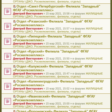
ОРГАНЫ (ДЖО, Росжилкомплекс, филиалы, отделы)
щ
у
а
р
м
п
е
е
с
н
о
у
е
й
Отдел «Санкт-Петербургский» Филиала "Западный"
н
о
н
ч
н
р
т
П
ФГАУ «Росжилкомплекс»
и
о
о
и
е
в
и
е
Дмитрий Викторович
» 15 мар 2021, 15:58 » в форуме
ЖИЛИЩНЫЕ
ю
б
м
т
п
о
к
р
ОРГАНЫ (ДЖО, Росжилкомплекс, филиалы, отделы)
щ
у
а
р
м
п
е
е
с
н
о
у
е
й
Отдел «Рязанский» Филиала "Западный" ФГАУ
н
о
н
ч
н
р
т
П
«Росжилкомплекс»
и
о
о
и
е
в
и
е
Дмитрий Викторович
» 15 мар 2021, 15:57 » в форуме
ЖИЛИЩНЫЕ
ю
б
м
т
п
о
к
р
ОРГАНЫ (ДЖО, Росжилкомплекс, филиалы, отделы)
щ
у
а
р
м
п
е
е
с
н
о
у
е
й
Отдел «Липецкий» Филиала "Западный" ФГАУ
н
о
н
ч
н
р
т
П
«Росжилкомплекс»
и
о
о
и
е
в
и
е
Дмитрий Викторович
» 15 мар 2021, 15:51 » в форуме
ЖИЛИЩНЫЕ
ю
б
м
т
п
о
к
р
ОРГАНЫ (ДЖО, Росжилкомплекс, филиалы, отделы)
щ
у
а
р
м
п
е
е
с
н
о
у
е
й
Отдел «Курский» Филиала "Западный" ФГАУ
н
о
н
ч
н
р
т
П
«Росжилкомплекс»
и
о
о
и
е
в
и
е
Дмитрий Викторович
» 15 мар 2021, 15:50 » в форуме
ЖИЛИЩНЫЕ
ю
б
м
т
п
о
к
р
ОРГАНЫ (ДЖО, Росжилкомплекс, филиалы, отделы)
щ
у
а
р
м
п
е
е
с
н
о
у
е
й
Отдел «Калужский» Филиала "Западный" ФГАУ
н
о
н
ч
н
р
т
П
«Росжилкомплекс»
и
о
о
и
е
в
и
е
Дмитрий Викторович
» 15 мар 2021, 15:47 » в форуме
ЖИЛИЩНЫЕ
ю
б
м
т
п
о
к
р
ОРГАНЫ (ДЖО, Росжилкомплекс, филиалы, отделы)
щ
у
а
р
м
п
е
е
с
н
о
у
е
й
Отдел «Калининградский» Филиала "Западный" ФГАУ
н
о
н
ч
н
р
т
П
«Росжилкомплекс»
и
о
о
и
е
в
и
е
Дмитрий Викторович
» 15 мар 2021, 15:02 » в форуме
ЖИЛИЩНЫЕ
ю
б
м
т
п
о
к
р
ОРГАНЫ (ДЖО, Росжилкомплекс, филиалы, отделы)
щ
у
а
р
м
п
е
е
с
н
о
у
е
й
Отдел «Ивановский» Филиала "Западный" ФГАУ
н
о
н
ч
н
р
т
П
«Росжилкомплекс»
и
о
о
и
е
в
и
е
Дмитрий Викторович
» 15 мар 2021, 15:00 » в форуме
ЖИЛИЩНЫЕ
ю
б
м
т
п
о
к
р
ОРГАНЫ (ДЖО, Росжилкомплекс, филиалы, отделы)
щ
у
а
р
м
п
е
е
с
н
о
у
е
й
Отдел «Воронежский» Филиала "Западный" ФГАУ