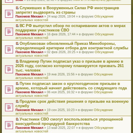
т
е
и
р
Служивших в Вооруженных Силах РФ иностранцев
к
е
П
запретят выдворять из страны
п
й
е
Пахомов Михаил
» 24 мар 2026, 19:04 » в форуме
Обсуждение
е
т
р
актуальных новостей
р
и
е
в
к
й
ВС РФ выпустил обзор по оспариванию актов о мерах
о
п
т
П
поддержки участников СВО
м
е
и
е
Пахомов Михаил
» 16 фев 2026, 17:44 » в форуме
Обсуждение
у
р
к
р
актуальных новостей
н
в
п
е
е
о
е
й
Опубликован обновленный Приказ Минобороны,
п
м
р
т
П
определяющий критерии отбора для контрактной службы
р
у
в
и
е
Пахомов Михаил
» 02 фев 2026, 20:25 » в форуме
Обсуждение
о
н
о
к
р
актуальных новостей
ч
е
м
п
е
и
п
у
е
й
Владимир Путин подписал указ о призыве в армию в
т
р
н
р
т
П
2026 году, согласно которому планируется призвать 261
а
о
е
в
и
е
тыс. человек
н
ч
п
о
к
р
н
и
Пахомов Михаил
» 19 янв 2026, 15:56 » в форуме
Обсуждение
р
м
п
е
о
т
актуальных новостей
о
у
е
й
м
а
ч
н
р
т
Путин подписал закон о круглогодичном призыве в
у
н
и
е
в
и
П
армию, который начнет действовать со следующего года
с
н
т
п
о
к
е
о
о
Пахомов Михаил
» 06 ноя 2025, 16:32 » в форуме
Обсуждение
а
р
м
п
р
о
м
актуальных новостей
н
о
у
е
е
б
у
н
ч
н
р
й
Продлен срок действия решения о призыве на военную
щ
с
о
и
е
в
т
П
службу
е
о
м
т
п
о
и
е
н
о
Пахомов Михаил
» 19 сен 2025, 10:23 » в форуме
Обсуждение
у
а
р
м
к
р
и
б
актуальных новостей
с
н
о
у
п
е
ю
щ
о
н
ч
н
е
й
Участники СВО смогут воспользоваться упрощенной
е
о
о
и
е
р
т
П
внесудебной процедурой банкротства
н
б
м
т
п
в
и
е
и
Пахомов Михаил
» 13 май 2025, 22:07 » в форуме
Обсуждение
щ
у
а
р
о
к
р
ю
актуальных новостей
е
с
н
о
м
п
е