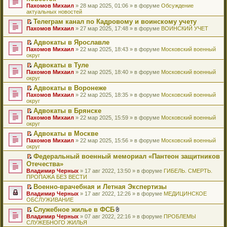
и
т
к
о
в
е
щ
н
Пахомов Михаил
о
» 28 мар 2025, 01:06 » в форуме
Обсуждение
о
ю
а
п
м
о
р
е
е
актуальных новостей
ч
о
н
е
у
м
е
н
п
и
б
н
р
с
у
й
Телеграм канал по Кадровому и воинскому учету
и
р
т
щ
о
в
о
н
т
П
ю
Пахомов Михаил
о
» 27 мар 2025, 17:48 » в форуме
ВОИНСКИЙ УЧЕТ
а
е
м
о
о
е
и
е
ч
н
н
у
м
б
п
к
р
и
Адвокаты в Ярославле
н
и
с
у
щ
р
п
е
т
П
о
ю
Пахомов Михаил
» 22 мар 2025, 18:43 » в форуме
Московский военный
о
н
е
о
е
й
а
е
м
округ
о
е
н
ч
р
т
н
р
у
б
п
и
и
в
и
Адвокаты в Туле
н
е
с
щ
р
ю
т
о
к
П
о
Пахомов Михаил
й
» 22 мар 2025, 18:40 » в форуме
Московский военный
о
е
о
а
м
п
е
м
округ
т
о
н
ч
н
у
е
р
у
и
б
и
и
Адвокаты в Воронеже
н
н
р
е
с
к
щ
ю
т
П
о
е
в
Пахомов Михаил
й
» 22 мар 2025, 18:35 » в форуме
Московский военный
о
п
е
а
е
м
п
о
округ
т
о
е
н
н
р
у
р
м
и
б
р
и
Адвокаты в Брянске
н
е
с
о
у
к
щ
в
ю
П
о
Пахомов Михаил
й
» 22 мар 2025, 15:59 » в форуме
Московский военный
о
ч
н
п
е
о
е
м
округ
т
о
и
е
е
н
м
р
у
и
б
т
п
р
и
у
Адвокаты в Москве
е
с
к
щ
а
р
в
ю
н
П
Пахомов Михаил
й
» 22 мар 2025, 15:56 » в форуме
Московский военный
о
п
е
н
о
о
е
е
округ
т
о
е
н
н
ч
м
п
р
и
б
р
и
о
и
у
Федеральный военный мемориал «Пантеон защитников
р
е
к
щ
в
ю
м
т
н
П
Отечества»
о
й
п
е
о
у
а
е
е
ч
т
Владимир Черных
е
» 17 авг 2022, 13:50 » в форуме
ГИБЕЛЬ. СМЕРТЬ.
н
м
с
н
п
р
и
и
ПРОПАЖА БЕЗ ВЕСТИ
р
и
у
о
н
р
е
т
к
в
ю
н
о
о
о
й
Военно-врачебная и Летная Экспертизы
а
п
о
е
б
м
ч
т
П
Владимир Черных
н
е
» 17 авг 2022, 12:26 » в форуме
МЕДИЦИНСКОЕ
м
п
щ
у
и
и
е
ОБСЛУЖИВАНИЕ
н
р
у
р
е
с
т
к
р
о
в
н
о
Служебное жилье в ФСБ
н
о
а
п
е
м
о
е
ч
П
В
и
о
Владимир Черных
н
е
й
» 07 авг 2022, 22:16 » в форуме
ПРОБЛЕМЫ
у
м
п
и
е
л
ю
б
СЛУЖЕБНОГО ЖИЛЬЯ
н
р
т
с
у
р
т
р
о