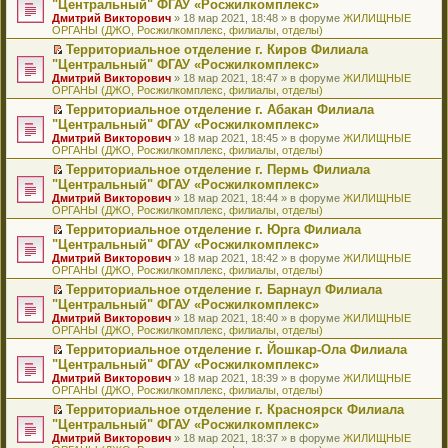
б
м
"Центральный" ФГАУ «Росжилкомплекс»
и
н
и
е
в
и
е
щ
у
ю
Дмитрий Викторович
» 18 мар 2021, 18:48 » в форуме
ЖИЛИЩНЫЕ
н
т
п
о
к
р
е
с
ОРГАНЫ (ДЖО, Росжилкомплекс, филиалы, отделы)
о
а
р
м
п
е
н
о
м
н
о
у
е
й
Территориальное отделение г. Киров Филиала
и
о
у
н
ч
н
р
т
П
ю
б
"Центральный" ФГАУ «Росжилкомплекс»
с
о
и
е
в
и
е
щ
Дмитрий Викторович
» 18 мар 2021, 18:47 » в форуме
ЖИЛИЩНЫЕ
о
м
т
п
о
к
р
е
ОРГАНЫ (ДЖО, Росжилкомплекс, филиалы, отделы)
о
у
а
р
м
п
е
н
б
с
н
о
у
е
й
Территориальное отделение г. Абакан Филиала
и
щ
о
н
ч
н
р
т
П
ю
"Центральный" ФГАУ «Росжилкомплекс»
е
о
о
и
е
в
и
е
Дмитрий Викторович
» 18 мар 2021, 18:45 » в форуме
ЖИЛИЩНЫЕ
н
б
м
т
п
о
к
р
ОРГАНЫ (ДЖО, Росжилкомплекс, филиалы, отделы)
и
щ
у
а
р
м
п
е
ю
е
с
н
о
у
е
й
Территориальное отделение г. Пермь Филиала
н
о
н
ч
н
р
т
П
"Центральный" ФГАУ «Росжилкомплекс»
и
о
о
и
е
в
и
е
Дмитрий Викторович
» 18 мар 2021, 18:44 » в форуме
ЖИЛИЩНЫЕ
ю
б
м
т
п
о
к
р
ОРГАНЫ (ДЖО, Росжилкомплекс, филиалы, отделы)
щ
у
а
р
м
п
е
е
с
н
о
у
е
й
Территориальное отделение г. Юрга Филиала
н
о
н
ч
н
р
т
П
"Центральный" ФГАУ «Росжилкомплекс»
и
о
о
и
е
в
и
е
Дмитрий Викторович
» 18 мар 2021, 18:42 » в форуме
ЖИЛИЩНЫЕ
ю
б
м
т
п
о
к
р
ОРГАНЫ (ДЖО, Росжилкомплекс, филиалы, отделы)
щ
у
а
р
м
п
е
е
с
н
о
у
е
й
Территориальное отделение г. Барнаул Филиала
н
о
н
ч
н
р
т
П
"Центральный" ФГАУ «Росжилкомплекс»
и
о
о
и
е
в
и
е
Дмитрий Викторович
» 18 мар 2021, 18:40 » в форуме
ЖИЛИЩНЫЕ
ю
б
м
т
п
о
к
р
ОРГАНЫ (ДЖО, Росжилкомплекс, филиалы, отделы)
щ
у
а
р
м
п
е
е
с
н
о
у
е
й
Территориальное отделение г. Йошкар-Ола Филиала
н
о
н
ч
н
р
т
П
"Центральный" ФГАУ «Росжилкомплекс»
и
о
о
и
е
в
и
е
Дмитрий Викторович
» 18 мар 2021, 18:39 » в форуме
ЖИЛИЩНЫЕ
ю
б
м
т
п
о
к
р
ОРГАНЫ (ДЖО, Росжилкомплекс, филиалы, отделы)
щ
у
а
р
м
п
е
е
с
н
о
у
е
й
Территориальное отделение г. Красноярск Филиала
н
о
н
ч
н
р
т
П
"Центральный" ФГАУ «Росжилкомплекс»
и
о
о
и
е
в
и
е
Дмитрий Викторович
» 18 мар 2021, 18:37 » в форуме
ЖИЛИЩНЫЕ
ю
б
м
т
п
о
к
р