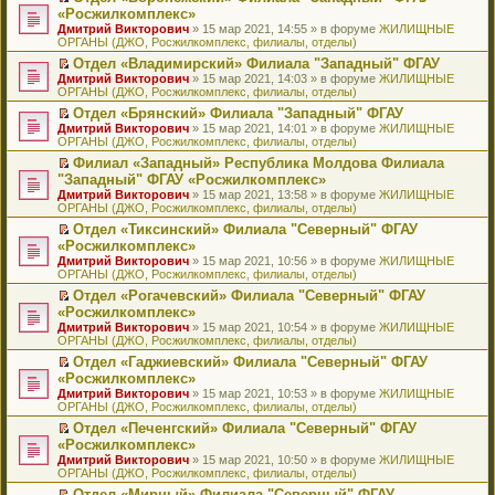
н
о
н
ч
н
р
т
П
«Росжилкомплекс»
и
о
о
и
е
в
и
е
Дмитрий Викторович
» 15 мар 2021, 14:55 » в форуме
ЖИЛИЩНЫЕ
ю
б
м
т
п
о
к
р
ОРГАНЫ (ДЖО, Росжилкомплекс, филиалы, отделы)
щ
у
а
р
м
п
е
е
с
н
о
у
е
й
Отдел «Владимирский» Филиала "Западный" ФГАУ
н
о
н
ч
н
р
т
П
Дмитрий Викторович
» 15 мар 2021, 14:03 » в форуме
ЖИЛИЩНЫЕ
и
о
о
и
е
в
и
е
ОРГАНЫ (ДЖО, Росжилкомплекс, филиалы, отделы)
ю
б
м
т
п
о
к
р
Отдел «Брянский» Филиала "Западный" ФГАУ
щ
у
а
р
м
п
е
П
Дмитрий Викторович
е
с
н
о
у
е
й
» 15 мар 2021, 14:01 » в форуме
ЖИЛИЩНЫЕ
е
ОРГАНЫ (ДЖО, Росжилкомплекс, филиалы, отделы)
н
о
н
ч
н
р
т
р
и
о
о
и
е
в
и
Филиал «Западный» Республика Молдова Филиала
е
ю
б
м
т
п
о
к
П
"Западный" ФГАУ «Росжилкомплекс»
й
щ
у
а
р
м
п
е
т
Дмитрий Викторович
е
с
н
о
у
е
» 15 мар 2021, 13:58 » в форуме
ЖИЛИЩНЫЕ
р
и
ОРГАНЫ (ДЖО, Росжилкомплекс, филиалы, отделы)
н
о
н
ч
н
р
е
к
и
о
о
и
е
в
й
Отдел «Тиксинский» Филиала "Северный" ФГАУ
п
ю
б
м
т
п
о
т
П
«Росжилкомплекс»
е
щ
у
а
р
м
и
е
р
Дмитрий Викторович
е
с
н
о
у
» 15 мар 2021, 10:56 » в форуме
ЖИЛИЩНЫЕ
к
р
в
ОРГАНЫ (ДЖО, Росжилкомплекс, филиалы, отделы)
н
о
н
ч
н
п
е
о
и
о
о
и
е
е
й
Отдел «Рогачевский» Филиала "Северный" ФГАУ
м
ю
б
м
т
п
р
т
П
«Росжилкомплекс»
у
щ
у
а
р
в
и
е
н
Дмитрий Викторович
е
с
н
о
» 15 мар 2021, 10:54 » в форуме
ЖИЛИЩНЫЕ
о
к
р
е
ОРГАНЫ (ДЖО, Росжилкомплекс, филиалы, отделы)
н
о
н
ч
м
п
е
п
и
о
о
и
у
е
й
Отдел «Гаджиевский» Филиала "Северный" ФГАУ
р
ю
б
м
т
н
р
т
П
«Росжилкомплекс»
о
щ
у
а
е
в
и
е
ч
Дмитрий Викторович
е
с
н
» 15 мар 2021, 10:53 » в форуме
ЖИЛИЩНЫЕ
п
о
к
р
и
ОРГАНЫ (ДЖО, Росжилкомплекс, филиалы, отделы)
н
о
н
р
м
п
е
т
и
о
о
о
у
е
й
Отдел «Печенгский» Филиала "Северный" ФГАУ
а
ю
б
м
ч
н
р
т
П
«Росжилкомплекс»
н
щ
у
и
е
в
и
е
н
Дмитрий Викторович
е
с
» 15 мар 2021, 10:50 » в форуме
ЖИЛИЩНЫЕ
т
п
о
к
р
о
ОРГАНЫ (ДЖО, Росжилкомплекс, филиалы, отделы)
н
о
а
р
м
п
е
м
и
о
н
о
у
е
й
Отдел «Мирный» Филиала "Северный" ФГАУ