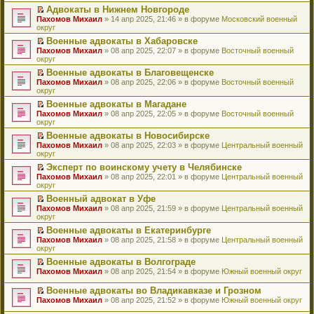
н
о
н
ч
у
е
й
Адвокаты в Нижнем Новгороде
и
о
о
и
н
р
т
П
Пахомов Михаил
» 14 апр 2025, 21:46 » в форуме
Московский военный
ю
б
м
т
е
в
и
е
округ
щ
у
а
п
о
к
р
е
с
н
Военные адвокаты в Хабаровске
р
м
п
е
н
о
н
П
Пахомов Михаил
о
у
е
й
» 08 апр 2025, 22:07 » в форуме
Восточный военный
и
о
о
е
округ
ч
н
р
т
ю
б
м
р
и
е
в
и
Военные адвокаты в Благовещенске
щ
у
е
т
п
о
к
П
Пахомов Михаил
е
с
й
» 08 апр 2025, 22:06 » в форуме
Восточный военный
а
р
м
п
е
округ
н
о
т
н
о
у
е
р
и
о
и
н
ч
н
р
Военные адвокаты в Магадане
е
ю
б
к
о
и
е
в
П
Пахомов Михаил
й
» 08 апр 2025, 22:05 » в форуме
Восточный военный
щ
п
м
т
п
о
е
округ
т
е
е
у
а
р
м
р
и
н
р
с
н
о
у
Военные адвокаты в Новосибирске
е
к
и
в
о
н
ч
н
П
Пахомов Михаил
й
» 08 апр 2025, 22:03 » в форуме
Центральный военный
п
ю
о
о
о
и
е
е
округ
т
е
м
б
м
т
п
р
и
р
у
Эксперт по воинскому учету в Челябинске
щ
у
а
р
е
к
в
н
П
Пахомов Михаил
е
с
н
о
й
» 08 апр 2025, 22:01 » в форуме
Центральный военный
п
о
е
е
округ
н
о
н
ч
т
е
м
п
р
и
о
о
и
и
р
у
Военный адвокат в Уфе
р
е
ю
б
м
т
к
в
н
П
Пахомов Михаил
о
й
» 08 апр 2025, 21:59 » в форуме
Центральный военный
щ
у
а
п
о
е
е
округ
ч
т
е
с
н
е
м
п
р
и
и
н
о
н
р
у
Военные адвокаты в Екатеринбурге
р
е
т
к
и
о
о
в
н
П
Пахомов Михаил
о
й
» 08 апр 2025, 21:58 » в форуме
Центральный военный
а
п
ю
б
м
о
е
е
округ
ч
т
н
е
щ
у
м
п
р
и
и
н
р
е
с
у
Военные адвокаты в Волгограде
р
е
т
к
о
в
н
о
н
П
Пахомов Михаил
о
й
» 08 апр 2025, 21:54 » в форуме
Южный военный округ
а
п
м
о
и
о
е
е
ч
т
н
е
у
м
ю
б
п
р
и
и
Военные адвокаты во Владикавказе и Грозном
н
р
с
у
щ
р
е
т
к
П
о
в
Пахомов Михаил
» 08 апр 2025, 21:52 » в форуме
Южный военный округ
о
н
е
о
й
а
п
е
м
о
о
е
н
ч
т
н
е