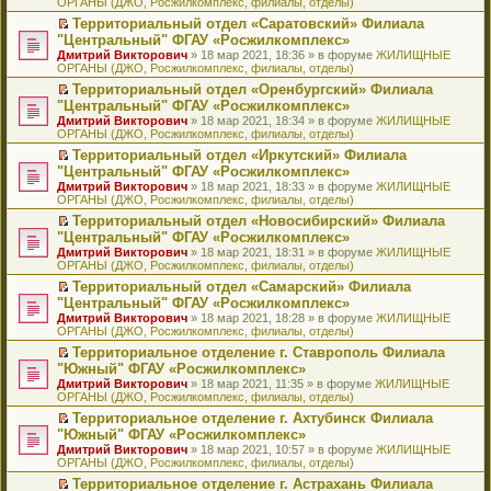
ОРГАНЫ (ДЖО, Росжилкомплекс, филиалы, отделы)
щ
у
а
р
м
п
е
е
с
н
о
у
е
й
Территориальный отдел «Саратовский» Филиала
н
о
н
ч
н
р
т
П
"Центральный" ФГАУ «Росжилкомплекс»
и
о
о
и
е
в
и
е
Дмитрий Викторович
» 18 мар 2021, 18:36 » в форуме
ЖИЛИЩНЫЕ
ю
б
м
т
п
о
к
р
ОРГАНЫ (ДЖО, Росжилкомплекс, филиалы, отделы)
щ
у
а
р
м
п
е
е
с
н
о
у
е
й
Территориальный отдел «Оренбургский» Филиала
н
о
н
ч
н
р
т
П
"Центральный" ФГАУ «Росжилкомплекс»
и
о
о
и
е
в
и
е
Дмитрий Викторович
» 18 мар 2021, 18:34 » в форуме
ЖИЛИЩНЫЕ
ю
б
м
т
п
о
к
р
ОРГАНЫ (ДЖО, Росжилкомплекс, филиалы, отделы)
щ
у
а
р
м
п
е
е
с
н
о
у
е
й
Территориальный отдел «Иркутский» Филиала
н
о
н
ч
н
р
т
П
"Центральный" ФГАУ «Росжилкомплекс»
и
о
о
и
е
в
и
е
Дмитрий Викторович
» 18 мар 2021, 18:33 » в форуме
ЖИЛИЩНЫЕ
ю
б
м
т
п
о
к
р
ОРГАНЫ (ДЖО, Росжилкомплекс, филиалы, отделы)
щ
у
а
р
м
п
е
е
с
н
о
у
е
й
Территориальный отдел «Новосибирский» Филиала
н
о
н
ч
н
р
т
П
"Центральный" ФГАУ «Росжилкомплекс»
и
о
о
и
е
в
и
е
Дмитрий Викторович
» 18 мар 2021, 18:31 » в форуме
ЖИЛИЩНЫЕ
ю
б
м
т
п
о
к
р
ОРГАНЫ (ДЖО, Росжилкомплекс, филиалы, отделы)
щ
у
а
р
м
п
е
е
с
н
о
у
е
й
Территориальный отдел «Самарский» Филиала
н
о
н
ч
н
р
т
П
"Центральный" ФГАУ «Росжилкомплекс»
и
о
о
и
е
в
и
е
Дмитрий Викторович
» 18 мар 2021, 18:28 » в форуме
ЖИЛИЩНЫЕ
ю
б
м
т
п
о
к
р
ОРГАНЫ (ДЖО, Росжилкомплекс, филиалы, отделы)
щ
у
а
р
м
п
е
е
с
н
о
у
е
й
Территориальное отделение г. Ставрополь Филиала
н
о
н
ч
н
р
т
П
"Южный" ФГАУ «Росжилкомплекс»
и
о
о
и
е
в
и
е
Дмитрий Викторович
» 18 мар 2021, 11:35 » в форуме
ЖИЛИЩНЫЕ
ю
б
м
т
п
о
к
р
ОРГАНЫ (ДЖО, Росжилкомплекс, филиалы, отделы)
щ
у
а
р
м
п
е
е
с
н
о
у
е
й
Территориальное отделение г. Ахтубинск Филиала
н
о
н
ч
н
р
т
П
"Южный" ФГАУ «Росжилкомплекс»
и
о
о
и
е
в
и
е
Дмитрий Викторович
» 18 мар 2021, 10:57 » в форуме
ЖИЛИЩНЫЕ
ю
б
м
т
п
о
к
р
ОРГАНЫ (ДЖО, Росжилкомплекс, филиалы, отделы)
щ
у
а
р
м
п
е
е
с
н
о
у
е
й
Территориальное отделение г. Астрахань Филиала