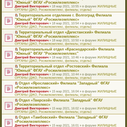
н
о
н
ч
н
р
т
П
"Южный" ФГАУ «Росжилкомплекс»
и
о
о
и
е
в
и
е
Дмитрий Викторович
» 18 мар 2021, 10:55 » в форуме
ЖИЛИЩНЫЕ
ю
б
м
т
п
о
к
р
ОРГАНЫ (ДЖО, Росжилкомплекс, филиалы, отделы)
щ
у
а
р
м
п
е
е
с
н
о
у
е
й
Территориальное отделение г. Волгоград Филиала
н
о
н
ч
н
р
т
П
"Южный" ФГАУ «Росжилкомплекс»
и
о
о
и
е
в
и
е
Дмитрий Викторович
» 18 мар 2021, 10:54 » в форуме
ЖИЛИЩНЫЕ
ю
б
м
т
п
о
к
р
ОРГАНЫ (ДЖО, Росжилкомплекс, филиалы, отделы)
щ
у
а
р
м
п
е
е
с
н
о
у
е
й
Территориальный отдел «Дагестанский» Филиала
н
о
н
ч
н
р
т
П
"Южный" ФГАУ «Росжилкомплекс»
и
о
о
и
е
в
и
е
Дмитрий Викторович
» 18 мар 2021, 10:50 » в форуме
ЖИЛИЩНЫЕ
ю
б
м
т
п
о
к
р
ОРГАНЫ (ДЖО, Росжилкомплекс, филиалы, отделы)
щ
у
а
р
м
п
е
е
с
н
о
у
е
й
Территориальный отдел «Краснодарский» Филиала
н
о
н
ч
н
р
т
П
"Южный" ФГАУ "Росжилкомплекс"
и
о
о
и
е
в
и
е
Дмитрий Викторович
» 18 мар 2021, 10:46 » в форуме
ЖИЛИЩНЫЕ
ю
б
м
т
п
о
к
р
ОРГАНЫ (ДЖО, Росжилкомплекс, филиалы, отделы)
щ
у
а
р
м
п
е
е
с
н
о
у
е
й
Территориальный отдел «Ростовский» Филиала
н
о
н
ч
н
р
т
П
"Южный" ФГАУ «Росжилкомплекс»
и
о
о
и
е
в
и
е
Дмитрий Викторович
» 18 мар 2021, 10:44 » в форуме
ЖИЛИЩНЫЕ
ю
б
м
т
п
о
к
р
ОРГАНЫ (ДЖО, Росжилкомплекс, филиалы, отделы)
щ
у
а
р
м
п
е
е
с
н
о
у
е
й
Отдел «Ярославский» Филиала "Западный" ФГАУ
н
о
н
ч
н
р
т
П
«Росжилкомплекс»
и
о
о
и
е
в
и
е
Дмитрий Викторович
» 15 мар 2021, 16:04 » в форуме
ЖИЛИЩНЫЕ
ю
б
м
т
п
о
к
р
ОРГАНЫ (ДЖО, Росжилкомплекс, филиалы, отделы)
щ
у
а
р
м
п
е
е
с
н
о
у
е
й
Отдел «Тверской» Филиала "Западный" ФГАУ
н
о
н
ч
н
р
т
П
«Росжилкомплекс»
и
о
о
и
е
в
и
е
Дмитрий Викторович
» 15 мар 2021, 16:02 » в форуме
ЖИЛИЩНЫЕ
ю
б
м
т
п
о
к
р
ОРГАНЫ (ДЖО, Росжилкомплекс, филиалы, отделы)
щ
у
а
р
м
п
е
е
с
н
о
у
е
й
Отдел «Тамбовский» Филиала "Западный" ФГАУ
н
о
н
ч
н
р
т
П
«Росжилкомплекс»
и
о
о
и
е
в
и
е
Дмитрий Викторович
» 15 мар 2021, 16:01 » в форуме
ЖИЛИЩНЫЕ
ю
б
м
т
п
о
к
р