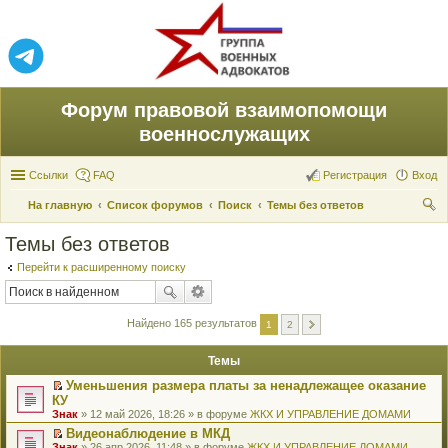
Форум правовой взаимопомощи
военнослужащих
Ссылки
FAQ
Регистрация
Вход
На главную
Список форумов
Поиск
Темы без ответов
ои
Темы без ответов
ск
Перейти к расширенному поиску
Найдено 165 результатов
1
2
Темы
Уменьшения размера платы за ненадлежащее оказание
П
КУ
е
Знак
» 12 май 2026, 18:26 » в форуме
ЖКХ И УПРАВЛЕНИЕ ДОМАМИ
р
е
Видеонаблюдение в МКД
й
П
Знак
» 26 апр 2026, 11:48 » в форуме
ЖКХ И УПРАВЛЕНИЕ ДОМАМИ