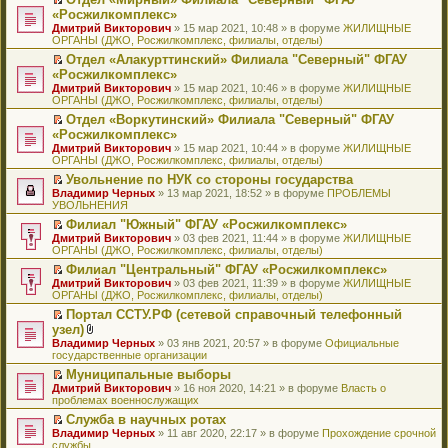
у
ю
б
н
ч
н
р
т
П
«Росжилкомплекс»
с
щ
о
и
е
в
и
е
о
Дмитрий Викторович
е
» 15 мар 2021, 10:48 » в форуме
ЖИЛИЩНЫЕ
м
т
п
о
к
р
о
ОРГАНЫ (ДЖО, Росжилкомплекс, филиалы, отделы)
н
у
а
р
м
п
е
б
и
с
н
о
у
е
й
Отдел «Алакурттинский» Филиала "Северный" ФГАУ
щ
ю
о
н
ч
н
р
т
П
«Росжилкомплекс»
е
о
о
и
е
в
и
е
н
Дмитрий Викторович
» 15 мар 2021, 10:46 » в форуме
ЖИЛИЩНЫЕ
б
м
т
п
о
к
р
и
ОРГАНЫ (ДЖО, Росжилкомплекс, филиалы, отделы)
щ
у
а
р
м
п
е
ю
е
с
н
о
у
е
й
Отдел «Воркутинский» Филиала "Северный" ФГАУ
н
о
н
ч
н
р
т
П
«Росжилкомплекс»
и
о
о
и
е
в
и
е
Дмитрий Викторович
» 15 мар 2021, 10:44 » в форуме
ЖИЛИЩНЫЕ
ю
б
м
т
п
о
к
р
ОРГАНЫ (ДЖО, Росжилкомплекс, филиалы, отделы)
щ
у
а
р
м
п
е
е
с
н
о
у
е
й
Увольнение по НУК со стороны государства
н
о
н
ч
н
р
т
П
Владимир Черных
» 13 мар 2021, 18:52 » в форуме
ПРОБЛЕМЫ
и
о
о
и
е
в
и
е
УВОЛЬНЕНИЯ
ю
б
м
т
п
о
к
р
Филиал "Южный" ФГАУ «Росжилкомплекс»
щ
у
а
р
м
п
е
П
Дмитрий Викторович
е
с
н
о
у
е
й
» 03 фев 2021, 11:44 » в форуме
ЖИЛИЩНЫЕ
е
ОРГАНЫ (ДЖО, Росжилкомплекс, филиалы, отделы)
н
о
н
ч
н
р
т
р
и
о
о
и
е
в
и
Филиал "Центральный" ФГАУ «Росжилкомплекс»
е
ю
б
м
т
п
о
к
П
Дмитрий Викторович
й
» 03 фев 2021, 11:39 » в форуме
ЖИЛИЩНЫЕ
щ
у
а
р
м
п
е
ОРГАНЫ (ДЖО, Росжилкомплекс, филиалы, отделы)
т
е
с
н
о
у
е
р
и
н
о
н
ч
н
р
Портал ССТУ.РФ (сетевой справочный телефонный
е
к
и
о
о
и
е
в
П
узел)
й
п
ю
б
м
т
п
о
е
т
В
Владимир Черных
е
» 03 янв 2021, 20:57 » в форуме
Официальные
щ
у
а
р
м
р
и
л
государственные организации
р
е
с
н
о
у
е
к
о
в
н
о
н
ч
н
й
Муниципальные выборы
п
ж
о
и
о
о
и
е
т
П
Дмитрий Викторович
е
е
» 16 ноя 2020, 14:21 » в форуме
Власть о
м
ю
б
м
т
п
и
е
проблемах военнослужащих
р
н
у
щ
у
а
р
к
р
в
и
н
е
с
н
о
Служба в научных ротах
п
е
о
я
е
н
о
н
ч
П
Владимир Черных
е
й
» 11 авг 2020, 22:17 » в форуме
Прохождение срочной
м
п
и
о
о
и
е
службы
р
т
у