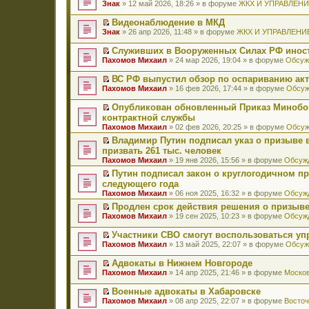
П
Знак
» 12 май 2026, 18:26 » в форуме
ЖКХ И УПРАВЛЕН
е
р
Видеонаблюдение в МКД
е
П
Знак
» 26 апр 2026, 11:48 » в форуме
ЖКХ И УПРАВЛЕНИ
й
е
т
р
Служивших в Вооруженных Силах РФ иност
и
е
П
к
Пахомов Михаил
» 24 мар 2026, 19:04 » в форуме
Обсуж
й
е
п
т
р
е
ВС РФ выпустил обзор по оспариванию акт
и
е
р
П
к
Пахомов Михаил
» 16 фев 2026, 17:44 » в форуме
Обсуж
й
в
е
п
т
о
р
е
Опубликован обновленный Приказ Минобо
и
м
е
р
П
к
контрактной службы
у
й
в
е
п
н
Пахомов Михаил
» 02 фев 2026, 20:25 » в форуме
Обсуж
т
о
р
е
е
и
м
е
Владимир Путин подписал указ о призыве в
р
п
к
у
й
П
в
призвать 261 тыс. человек
р
п
н
т
е
о
о
Пахомов Михаил
» 19 янв 2026, 15:56 » в форуме
Обсужд
е
е
и
р
м
ч
р
п
к
е
Путин подписал закон о круглогодичном п
у
и
в
р
п
й
П
н
следующего года
т
о
о
е
т
е
е
а
Пахомов Михаил
» 06 ноя 2025, 16:32 » в форуме
Обсужд
м
ч
р
и
р
п
н
у
и
в
к
е
Продлен срок действия решения о призыве
р
н
н
т
о
п
й
П
о
Пахомов Михаил
» 19 сен 2025, 10:23 » в форуме
Обсужд
о
е
а
м
е
т
е
ч
м
п
н
у
р
и
р
и
у
Участники СВО смогут воспользоваться у
р
н
н
в
к
е
т
с
П
о
Пахомов Михаил
» 13 май 2025, 22:07 » в форуме
Обсуж
о
е
о
п
й
а
о
е
ч
м
п
м
е
т
н
о
р
и
у
Адвокаты в Нижнем Новгороде
р
у
р
и
н
б
е
т
с
П
о
н
в
к
Пахомов Михаил
» 14 апр 2025, 21:46 » в форуме
Москов
о
щ
й
а
о
е
ч
е
о
п
м
е
т
н
о
р
и
п
м
е
у
Военные адвокаты в Хабаровске
н
и
н
б
е
т
р
у
р
с
П
и
к
Пахомов Михаил
» 08 апр 2025, 22:07 » в форуме
Восточ
о
щ
й
а
о
н
в
о
е
ю
п