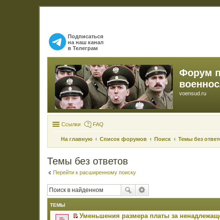
Подписаться
на наш канал
в Телеграм
Форум 
военно
voensud.ru
Ссылки
FAQ
На главную
Список форумов
Поиск
Темы без ответ
Темы без ответов
Перейти к расширенному поиску
ТЕМЫ
Уменьшения размера платы за ненадлежаще