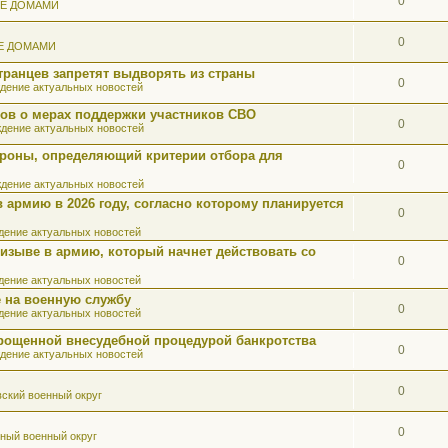
0
ИЕ ДОМАМИ
0
Е ДОМАМИ
ранцев запретят выдворять из страны
0
дение актуальных новостей
ов о мерах поддержки участников СВО
0
дение актуальных новостей
роны, определяющий критерии отбора для
0
дение актуальных новостей
 армию в 2026 году, согласно которому планируется
0
ение актуальных новостей
ризыве в армию, который начнет действовать со
0
ение актуальных новостей
 на военную службу
0
ение актуальных новостей
прощенной внесудебной процедурой банкротства
0
дение актуальных новостей
0
ский военный округ
0
ный военный округ