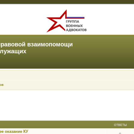
правовой взаимопомощи
служащих
ов
ОТВЕТЫ
е оказание КУ