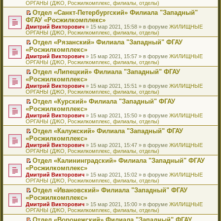
ОРГАНЫ (ДЖО, Росжилкомплекс, филиалы, отделы)
щ
у
а
р
м
п
е
е
с
н
о
у
е
й
Отдел «Санкт-Петербургский» Филиала "Западный"
н
о
н
ч
н
р
т
П
ФГАУ «Росжилкомплекс»
и
о
о
и
е
в
и
е
Дмитрий Викторович
» 15 мар 2021, 15:58 » в форуме
ЖИЛИЩНЫЕ
ю
б
м
т
п
о
к
р
ОРГАНЫ (ДЖО, Росжилкомплекс, филиалы, отделы)
щ
у
а
р
м
п
е
е
с
н
о
у
е
й
Отдел «Рязанский» Филиала "Западный" ФГАУ
н
о
н
ч
н
р
т
П
«Росжилкомплекс»
и
о
о
и
е
в
и
е
Дмитрий Викторович
» 15 мар 2021, 15:57 » в форуме
ЖИЛИЩНЫЕ
ю
б
м
т
п
о
к
р
ОРГАНЫ (ДЖО, Росжилкомплекс, филиалы, отделы)
щ
у
а
р
м
п
е
е
с
н
о
у
е
й
Отдел «Липецкий» Филиала "Западный" ФГАУ
н
о
н
ч
н
р
т
П
«Росжилкомплекс»
и
о
о
и
е
в
и
е
Дмитрий Викторович
» 15 мар 2021, 15:51 » в форуме
ЖИЛИЩНЫЕ
ю
б
м
т
п
о
к
р
ОРГАНЫ (ДЖО, Росжилкомплекс, филиалы, отделы)
щ
у
а
р
м
п
е
е
с
н
о
у
е
й
Отдел «Курский» Филиала "Западный" ФГАУ
н
о
н
ч
н
р
т
П
«Росжилкомплекс»
и
о
о
и
е
в
и
е
Дмитрий Викторович
» 15 мар 2021, 15:50 » в форуме
ЖИЛИЩНЫЕ
ю
б
м
т
п
о
к
р
ОРГАНЫ (ДЖО, Росжилкомплекс, филиалы, отделы)
щ
у
а
р
м
п
е
е
с
н
о
у
е
й
Отдел «Калужский» Филиала "Западный" ФГАУ
н
о
н
ч
н
р
т
П
«Росжилкомплекс»
и
о
о
и
е
в
и
е
Дмитрий Викторович
» 15 мар 2021, 15:47 » в форуме
ЖИЛИЩНЫЕ
ю
б
м
т
п
о
к
р
ОРГАНЫ (ДЖО, Росжилкомплекс, филиалы, отделы)
щ
у
а
р
м
п
е
е
с
н
о
у
е
й
Отдел «Калининградский» Филиала "Западный" ФГАУ
н
о
н
ч
н
р
т
П
«Росжилкомплекс»
и
о
о
и
е
в
и
е
Дмитрий Викторович
» 15 мар 2021, 15:02 » в форуме
ЖИЛИЩНЫЕ
ю
б
м
т
п
о
к
р
ОРГАНЫ (ДЖО, Росжилкомплекс, филиалы, отделы)
щ
у
а
р
м
п
е
е
с
н
о
у
е
й
Отдел «Ивановский» Филиала "Западный" ФГАУ
н
о
н
ч
н
р
т
П
«Росжилкомплекс»
и
о
о
и
е
в
и
е
Дмитрий Викторович
» 15 мар 2021, 15:00 » в форуме
ЖИЛИЩНЫЕ
ю
б
м
т
п
о
к
р
ОРГАНЫ (ДЖО, Росжилкомплекс, филиалы, отделы)
щ
у
а
р
м
п
е
е
с
н
о
у
е
й
Отдел «Воронежский» Филиала "Западный" ФГАУ