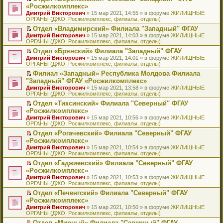
н
о
н
ч
н
р
т
П
«Росжилкомплекс»
и
о
о
и
е
в
и
е
Дмитрий Викторович
» 15 мар 2021, 14:55 » в форуме
ЖИЛИЩНЫЕ
ю
б
м
т
п
о
к
р
ОРГАНЫ (ДЖО, Росжилкомплекс, филиалы, отделы)
щ
у
а
р
м
п
е
е
с
н
о
у
е
й
Отдел «Владимирский» Филиала "Западный" ФГАУ
н
о
н
ч
н
р
т
П
Дмитрий Викторович
» 15 мар 2021, 14:03 » в форуме
ЖИЛИЩНЫЕ
и
о
о
и
е
в
и
е
ОРГАНЫ (ДЖО, Росжилкомплекс, филиалы, отделы)
ю
б
м
т
п
о
к
р
Отдел «Брянский» Филиала "Западный" ФГАУ
щ
у
а
р
м
п
е
П
Дмитрий Викторович
е
с
н
о
у
е
й
» 15 мар 2021, 14:01 » в форуме
ЖИЛИЩНЫЕ
е
ОРГАНЫ (ДЖО, Росжилкомплекс, филиалы, отделы)
н
о
н
ч
н
р
т
р
и
о
о
и
е
в
и
Филиал «Западный» Республика Молдова Филиала
е
ю
б
м
т
п
о
к
П
"Западный" ФГАУ «Росжилкомплекс»
й
щ
у
а
р
м
п
е
т
Дмитрий Викторович
е
с
н
о
у
е
» 15 мар 2021, 13:58 » в форуме
ЖИЛИЩНЫЕ
р
и
ОРГАНЫ (ДЖО, Росжилкомплекс, филиалы, отделы)
н
о
н
ч
н
р
е
к
и
о
о
и
е
в
й
Отдел «Тиксинский» Филиала "Северный" ФГАУ
п
ю
б
м
т
п
о
т
П
«Росжилкомплекс»
е
щ
у
а
р
м
и
е
р
Дмитрий Викторович
е
с
н
о
у
» 15 мар 2021, 10:56 » в форуме
ЖИЛИЩНЫЕ
к
р
в
ОРГАНЫ (ДЖО, Росжилкомплекс, филиалы, отделы)
н
о
н
ч
н
п
е
о
и
о
о
и
е
е
й
Отдел «Рогачевский» Филиала "Северный" ФГАУ
м
ю
б
м
т
п
р
т
П
«Росжилкомплекс»
у
щ
у
а
р
в
и
е
н
Дмитрий Викторович
е
с
н
о
» 15 мар 2021, 10:54 » в форуме
ЖИЛИЩНЫЕ
о
к
р
е
ОРГАНЫ (ДЖО, Росжилкомплекс, филиалы, отделы)
н
о
н
ч
м
п
е
п
и
о
о
и
у
е
й
Отдел «Гаджиевский» Филиала "Северный" ФГАУ
р
ю
б
м
т
н
р
т
П
«Росжилкомплекс»
о
щ
у
а
е
в
и
е
ч
Дмитрий Викторович
е
с
н
» 15 мар 2021, 10:53 » в форуме
ЖИЛИЩНЫЕ
п
о
к
р
и
ОРГАНЫ (ДЖО, Росжилкомплекс, филиалы, отделы)
н
о
н
р
м
п
е
т
и
о
о
о
у
е
й
Отдел «Печенгский» Филиала "Северный" ФГАУ
а
ю
б
м
ч
н
р
т
П
«Росжилкомплекс»
н
щ
у
и
е
в
и
е
н
Дмитрий Викторович
е
с
» 15 мар 2021, 10:50 » в форуме
ЖИЛИЩНЫЕ
т
п
о
к
р
о
ОРГАНЫ (ДЖО, Росжилкомплекс, филиалы, отделы)
н
о
а
р
м
п
е
м
и
о
н
о
у
е
й
Отдел «Мирный» Филиала "Северный" ФГАУ