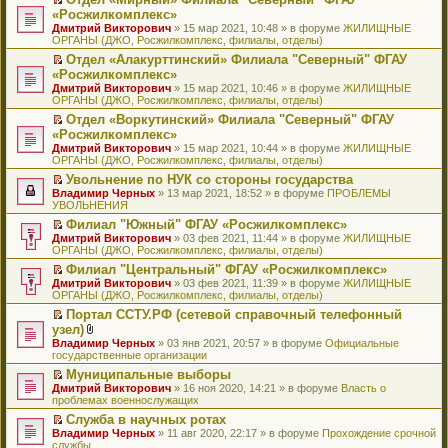
у
ю
б
н
ч
н
р
т
П
«Росжилкомплекс»
с
щ
о
и
е
в
и
е
о
Дмитрий Викторович
е
» 15 мар 2021, 10:48 » в форуме
ЖИЛИЩНЫЕ
м
т
п
о
к
р
о
ОРГАНЫ (ДЖО, Росжилкомплекс, филиалы, отделы)
н
у
а
р
м
п
е
б
и
с
н
о
у
е
й
Отдел «Алакурттинский» Филиала "Северный" ФГАУ
щ
ю
о
н
ч
н
р
т
П
«Росжилкомплекс»
е
о
о
и
е
в
и
е
н
Дмитрий Викторович
» 15 мар 2021, 10:46 » в форуме
ЖИЛИЩНЫЕ
б
м
т
п
о
к
р
и
ОРГАНЫ (ДЖО, Росжилкомплекс, филиалы, отделы)
щ
у
а
р
м
п
е
ю
е
с
н
о
у
е
й
Отдел «Воркутинский» Филиала "Северный" ФГАУ
н
о
н
ч
н
р
т
П
«Росжилкомплекс»
и
о
о
и
е
в
и
е
Дмитрий Викторович
» 15 мар 2021, 10:44 » в форуме
ЖИЛИЩНЫЕ
ю
б
м
т
п
о
к
р
ОРГАНЫ (ДЖО, Росжилкомплекс, филиалы, отделы)
щ
у
а
р
м
п
е
е
с
н
о
у
е
й
Увольнение по НУК со стороны государства
н
о
н
ч
н
р
т
П
Владимир Черных
» 13 мар 2021, 18:52 » в форуме
ПРОБЛЕМЫ
и
о
о
и
е
в
и
е
УВОЛЬНЕНИЯ
ю
б
м
т
п
о
к
р
Филиал "Южный" ФГАУ «Росжилкомплекс»
щ
у
а
р
м
п
е
П
Дмитрий Викторович
е
с
н
о
у
е
й
» 03 фев 2021, 11:44 » в форуме
ЖИЛИЩНЫЕ
е
ОРГАНЫ (ДЖО, Росжилкомплекс, филиалы, отделы)
н
о
н
ч
н
р
т
р
и
о
о
и
е
в
и
Филиал "Центральный" ФГАУ «Росжилкомплекс»
е
ю
б
м
т
п
о
к
П
Дмитрий Викторович
й
» 03 фев 2021, 11:39 » в форуме
ЖИЛИЩНЫЕ
щ
у
а
р
м
п
е
ОРГАНЫ (ДЖО, Росжилкомплекс, филиалы, отделы)
т
е
с
н
о
у
е
р
и
н
о
н
ч
н
р
Портал ССТУ.РФ (сетевой справочный телефонный
е
к
и
о
о
и
е
в
П
узел)
й
п
ю
б
м
т
п
о
е
т
В
Владимир Черных
е
» 03 янв 2021, 20:57 » в форуме
Официальные
щ
у
а
р
м
р
и
л
государственные организации
р
е
с
н
о
у
е
к
о
в
н
о
н
ч
н
й
Муниципальные выборы
п
ж
о
и
о
о
и
е
т
П
Дмитрий Викторович
е
е
» 16 ноя 2020, 14:21 » в форуме
Власть о
м
ю
б
м
т
п
и
е
проблемах военнослужащих
р
н
у
щ
у
а
р
к
р
в
и
н
е
с
н
о
Служба в научных ротах
п
е
о
я
е
н
о
н
ч
П
Владимир Черных
е
й
» 11 авг 2020, 22:17 » в форуме
Прохождение срочной
м
п
и
о
о
и
е
службы
р
т
у