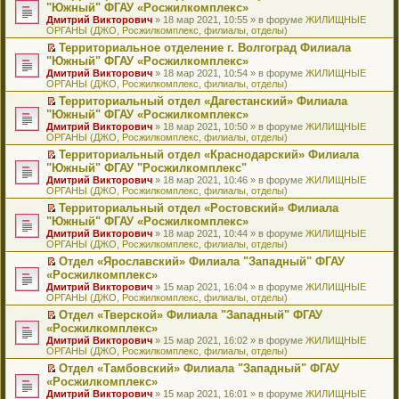
н
о
н
ч
н
р
т
П
"Южный" ФГАУ «Росжилкомплекс»
и
о
о
и
е
в
и
е
Дмитрий Викторович
» 18 мар 2021, 10:55 » в форуме
ЖИЛИЩНЫЕ
ю
б
м
т
п
о
к
р
ОРГАНЫ (ДЖО, Росжилкомплекс, филиалы, отделы)
щ
у
а
р
м
п
е
е
с
н
о
у
е
й
Территориальное отделение г. Волгоград Филиала
н
о
н
ч
н
р
т
П
"Южный" ФГАУ «Росжилкомплекс»
и
о
о
и
е
в
и
е
Дмитрий Викторович
» 18 мар 2021, 10:54 » в форуме
ЖИЛИЩНЫЕ
ю
б
м
т
п
о
к
р
ОРГАНЫ (ДЖО, Росжилкомплекс, филиалы, отделы)
щ
у
а
р
м
п
е
е
с
н
о
у
е
й
Территориальный отдел «Дагестанский» Филиала
н
о
н
ч
н
р
т
П
"Южный" ФГАУ «Росжилкомплекс»
и
о
о
и
е
в
и
е
Дмитрий Викторович
» 18 мар 2021, 10:50 » в форуме
ЖИЛИЩНЫЕ
ю
б
м
т
п
о
к
р
ОРГАНЫ (ДЖО, Росжилкомплекс, филиалы, отделы)
щ
у
а
р
м
п
е
е
с
н
о
у
е
й
Территориальный отдел «Краснодарский» Филиала
н
о
н
ч
н
р
т
П
"Южный" ФГАУ "Росжилкомплекс"
и
о
о
и
е
в
и
е
Дмитрий Викторович
» 18 мар 2021, 10:46 » в форуме
ЖИЛИЩНЫЕ
ю
б
м
т
п
о
к
р
ОРГАНЫ (ДЖО, Росжилкомплекс, филиалы, отделы)
щ
у
а
р
м
п
е
е
с
н
о
у
е
й
Территориальный отдел «Ростовский» Филиала
н
о
н
ч
н
р
т
П
"Южный" ФГАУ «Росжилкомплекс»
и
о
о
и
е
в
и
е
Дмитрий Викторович
» 18 мар 2021, 10:44 » в форуме
ЖИЛИЩНЫЕ
ю
б
м
т
п
о
к
р
ОРГАНЫ (ДЖО, Росжилкомплекс, филиалы, отделы)
щ
у
а
р
м
п
е
е
с
н
о
у
е
й
Отдел «Ярославский» Филиала "Западный" ФГАУ
н
о
н
ч
н
р
т
П
«Росжилкомплекс»
и
о
о
и
е
в
и
е
Дмитрий Викторович
» 15 мар 2021, 16:04 » в форуме
ЖИЛИЩНЫЕ
ю
б
м
т
п
о
к
р
ОРГАНЫ (ДЖО, Росжилкомплекс, филиалы, отделы)
щ
у
а
р
м
п
е
е
с
н
о
у
е
й
Отдел «Тверской» Филиала "Западный" ФГАУ
н
о
н
ч
н
р
т
П
«Росжилкомплекс»
и
о
о
и
е
в
и
е
Дмитрий Викторович
» 15 мар 2021, 16:02 » в форуме
ЖИЛИЩНЫЕ
ю
б
м
т
п
о
к
р
ОРГАНЫ (ДЖО, Росжилкомплекс, филиалы, отделы)
щ
у
а
р
м
п
е
е
с
н
о
у
е
й
Отдел «Тамбовский» Филиала "Западный" ФГАУ
н
о
н
ч
н
р
т
П
«Росжилкомплекс»
и
о
о
и
е
в
и
е
Дмитрий Викторович
» 15 мар 2021, 16:01 » в форуме
ЖИЛИЩНЫЕ
ю
б
м
т
п
о
к
р