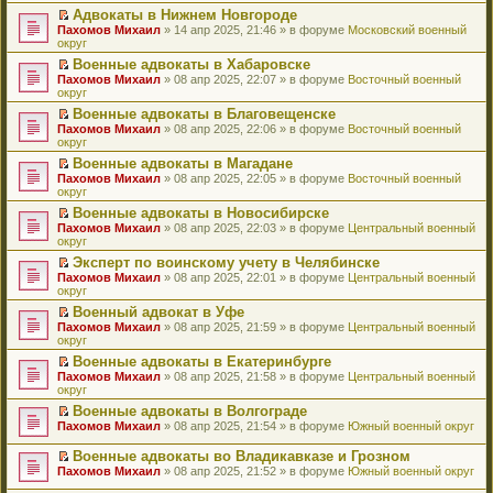
н
о
н
ч
у
е
й
Адвокаты в Нижнем Новгороде
и
о
о
и
н
р
т
П
Пахомов Михаил
» 14 апр 2025, 21:46 » в форуме
Московский военный
ю
б
м
т
е
в
и
е
округ
щ
у
а
п
о
к
р
е
с
н
Военные адвокаты в Хабаровске
р
м
п
е
н
о
н
П
Пахомов Михаил
о
у
е
й
» 08 апр 2025, 22:07 » в форуме
Восточный военный
и
о
о
е
округ
ч
н
р
т
ю
б
м
р
и
е
в
и
Военные адвокаты в Благовещенске
щ
у
е
т
п
о
к
П
Пахомов Михаил
е
с
й
» 08 апр 2025, 22:06 » в форуме
Восточный военный
а
р
м
п
е
округ
н
о
т
н
о
у
е
р
и
о
и
н
ч
н
р
Военные адвокаты в Магадане
е
ю
б
к
о
и
е
в
П
Пахомов Михаил
й
» 08 апр 2025, 22:05 » в форуме
Восточный военный
щ
п
м
т
п
о
е
округ
т
е
е
у
а
р
м
р
и
н
р
с
н
о
у
Военные адвокаты в Новосибирске
е
к
и
в
о
н
ч
н
П
Пахомов Михаил
й
» 08 апр 2025, 22:03 » в форуме
Центральный военный
п
ю
о
о
о
и
е
е
округ
т
е
м
б
м
т
п
р
и
р
у
Эксперт по воинскому учету в Челябинске
щ
у
а
р
е
к
в
н
П
Пахомов Михаил
е
с
н
о
й
» 08 апр 2025, 22:01 » в форуме
Центральный военный
п
о
е
е
округ
н
о
н
ч
т
е
м
п
р
и
о
о
и
и
р
у
Военный адвокат в Уфе
р
е
ю
б
м
т
к
в
н
П
Пахомов Михаил
о
й
» 08 апр 2025, 21:59 » в форуме
Центральный военный
щ
у
а
п
о
е
е
округ
ч
т
е
с
н
е
м
п
р
и
и
н
о
н
р
у
Военные адвокаты в Екатеринбурге
р
е
т
к
и
о
о
в
н
П
Пахомов Михаил
о
й
» 08 апр 2025, 21:58 » в форуме
Центральный военный
а
п
ю
б
м
о
е
е
округ
ч
т
н
е
щ
у
м
п
р
и
и
н
р
е
с
у
Военные адвокаты в Волгограде
р
е
т
к
о
в
н
о
н
П
Пахомов Михаил
о
й
» 08 апр 2025, 21:54 » в форуме
Южный военный округ
а
п
м
о
и
о
е
е
ч
т
н
е
у
м
ю
б
п
р
и
и
Военные адвокаты во Владикавказе и Грозном
н
р
с
у
щ
р
е
т
к
П
о
в
Пахомов Михаил
» 08 апр 2025, 21:52 » в форуме
Южный военный округ
о
н
е
о
й
а
п
е
м
о
о
е
н
ч
т
н
е