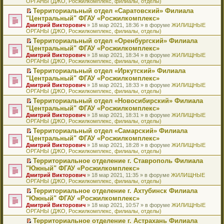
ОРГАНЫ (ДЖО, Росжилкомплекс, филиалы, отделы)
щ
у
а
р
м
п
е
е
с
н
о
у
е
й
Территориальный отдел «Саратовский» Филиала
н
о
н
ч
н
р
т
П
"Центральный" ФГАУ «Росжилкомплекс»
и
о
о
и
е
в
и
е
Дмитрий Викторович
» 18 мар 2021, 18:36 » в форуме
ЖИЛИЩНЫЕ
ю
б
м
т
п
о
к
р
ОРГАНЫ (ДЖО, Росжилкомплекс, филиалы, отделы)
щ
у
а
р
м
п
е
е
с
н
о
у
е
й
Территориальный отдел «Оренбургский» Филиала
н
о
н
ч
н
р
т
П
"Центральный" ФГАУ «Росжилкомплекс»
и
о
о
и
е
в
и
е
Дмитрий Викторович
» 18 мар 2021, 18:34 » в форуме
ЖИЛИЩНЫЕ
ю
б
м
т
п
о
к
р
ОРГАНЫ (ДЖО, Росжилкомплекс, филиалы, отделы)
щ
у
а
р
м
п
е
е
с
н
о
у
е
й
Территориальный отдел «Иркутский» Филиала
н
о
н
ч
н
р
т
П
"Центральный" ФГАУ «Росжилкомплекс»
и
о
о
и
е
в
и
е
Дмитрий Викторович
» 18 мар 2021, 18:33 » в форуме
ЖИЛИЩНЫЕ
ю
б
м
т
п
о
к
р
ОРГАНЫ (ДЖО, Росжилкомплекс, филиалы, отделы)
щ
у
а
р
м
п
е
е
с
н
о
у
е
й
Территориальный отдел «Новосибирский» Филиала
н
о
н
ч
н
р
т
П
"Центральный" ФГАУ «Росжилкомплекс»
и
о
о
и
е
в
и
е
Дмитрий Викторович
» 18 мар 2021, 18:31 » в форуме
ЖИЛИЩНЫЕ
ю
б
м
т
п
о
к
р
ОРГАНЫ (ДЖО, Росжилкомплекс, филиалы, отделы)
щ
у
а
р
м
п
е
е
с
н
о
у
е
й
Территориальный отдел «Самарский» Филиала
н
о
н
ч
н
р
т
П
"Центральный" ФГАУ «Росжилкомплекс»
и
о
о
и
е
в
и
е
Дмитрий Викторович
» 18 мар 2021, 18:28 » в форуме
ЖИЛИЩНЫЕ
ю
б
м
т
п
о
к
р
ОРГАНЫ (ДЖО, Росжилкомплекс, филиалы, отделы)
щ
у
а
р
м
п
е
е
с
н
о
у
е
й
Территориальное отделение г. Ставрополь Филиала
н
о
н
ч
н
р
т
П
"Южный" ФГАУ «Росжилкомплекс»
и
о
о
и
е
в
и
е
Дмитрий Викторович
» 18 мар 2021, 11:35 » в форуме
ЖИЛИЩНЫЕ
ю
б
м
т
п
о
к
р
ОРГАНЫ (ДЖО, Росжилкомплекс, филиалы, отделы)
щ
у
а
р
м
п
е
е
с
н
о
у
е
й
Территориальное отделение г. Ахтубинск Филиала
н
о
н
ч
н
р
т
П
"Южный" ФГАУ «Росжилкомплекс»
и
о
о
и
е
в
и
е
Дмитрий Викторович
» 18 мар 2021, 10:57 » в форуме
ЖИЛИЩНЫЕ
ю
б
м
т
п
о
к
р
ОРГАНЫ (ДЖО, Росжилкомплекс, филиалы, отделы)
щ
у
а
р
м
п
е
е
с
н
о
у
е
й
Территориальное отделение г. Астрахань Филиала