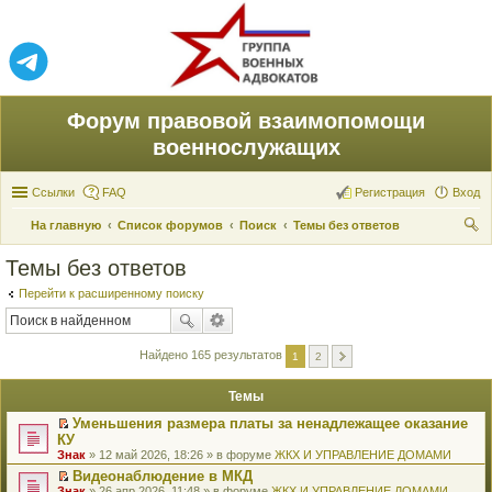
Форум правовой взаимопомощи
военнослужащих
Ссылки
FAQ
Регистрация
Вход
На главную
Список форумов
Поиск
Темы без ответов
ои
Темы без ответов
ск
Перейти к расширенному поиску
Найдено 165 результатов
1
2
Темы
Уменьшения размера платы за ненадлежащее оказание
П
КУ
е
Знак
» 12 май 2026, 18:26 » в форуме
ЖКХ И УПРАВЛЕНИЕ ДОМАМИ
р
е
Видеонаблюдение в МКД
й
П
Знак
» 26 апр 2026, 11:48 » в форуме
ЖКХ И УПРАВЛЕНИЕ ДОМАМИ