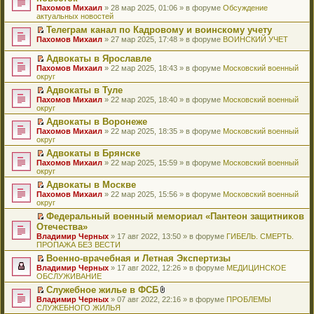
и
т
к
о
в
е
щ
н
Пахомов Михаил
о
» 28 мар 2025, 01:06 » в форуме
Обсуждение
о
ю
а
п
м
о
р
е
е
актуальных новостей
ч
о
н
е
у
м
е
н
п
и
б
н
р
с
у
й
Телеграм канал по Кадровому и воинскому учету
и
р
т
щ
о
в
о
н
т
П
ю
Пахомов Михаил
о
» 27 мар 2025, 17:48 » в форуме
ВОИНСКИЙ УЧЕТ
а
е
м
о
о
е
и
е
ч
н
н
у
м
б
п
к
р
и
Адвокаты в Ярославле
н
и
с
у
щ
р
п
е
т
П
о
ю
Пахомов Михаил
» 22 мар 2025, 18:43 » в форуме
Московский военный
о
н
е
о
е
й
а
е
м
округ
о
е
н
ч
р
т
н
р
у
б
п
и
и
в
и
Адвокаты в Туле
н
е
с
щ
р
ю
т
о
к
П
о
Пахомов Михаил
й
» 22 мар 2025, 18:40 » в форуме
Московский военный
о
е
о
а
м
п
е
м
округ
т
о
н
ч
н
у
е
р
у
и
б
и
и
Адвокаты в Воронеже
н
н
р
е
с
к
щ
ю
т
П
о
е
в
Пахомов Михаил
й
» 22 мар 2025, 18:35 » в форуме
Московский военный
о
п
е
а
е
м
п
о
округ
т
о
е
н
н
р
у
р
м
и
б
р
и
Адвокаты в Брянске
н
е
с
о
у
к
щ
в
ю
П
о
Пахомов Михаил
й
» 22 мар 2025, 15:59 » в форуме
Московский военный
о
ч
н
п
е
о
е
м
округ
т
о
и
е
е
н
м
р
у
и
б
т
п
р
и
у
Адвокаты в Москве
е
с
к
щ
а
р
в
ю
н
П
Пахомов Михаил
й
» 22 мар 2025, 15:56 » в форуме
Московский военный
о
п
е
н
о
о
е
е
округ
т
о
е
н
н
ч
м
п
р
и
б
р
и
о
и
у
Федеральный военный мемориал «Пантеон защитников
р
е
к
щ
в
ю
м
т
н
П
Отечества»
о
й
п
е
о
у
а
е
е
ч
т
Владимир Черных
е
» 17 авг 2022, 13:50 » в форуме
ГИБЕЛЬ. СМЕРТЬ.
н
м
с
н
п
р
и
и
ПРОПАЖА БЕЗ ВЕСТИ
р
и
у
о
н
р
е
т
к
в
ю
н
о
о
о
й
Военно-врачебная и Летная Экспертизы
а
п
о
е
б
м
ч
т
П
Владимир Черных
н
е
» 17 авг 2022, 12:26 » в форуме
МЕДИЦИНСКОЕ
м
п
щ
у
и
и
е
ОБСЛУЖИВАНИЕ
н
р
у
р
е
с
т
к
р
о
в
н
о
Служебное жилье в ФСБ
н
о
а
п
е
м
о
е
ч
П
В
и
о
Владимир Черных
н
е
й
» 07 авг 2022, 22:16 » в форуме
ПРОБЛЕМЫ
у
м
п
и
е
л
ю
б
СЛУЖЕБНОГО ЖИЛЬЯ
н
р
т
с
у
р
т
р
о