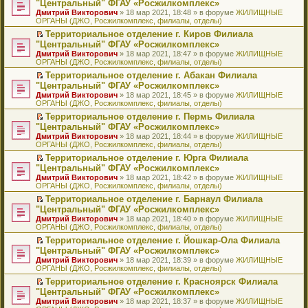
б
м
"Центральный" ФГАУ «Росжилкомплекс»
и
н
и
е
в
и
е
щ
у
ю
Дмитрий Викторович
» 18 мар 2021, 18:48 » в форуме
ЖИЛИЩНЫЕ
н
т
п
о
к
р
е
с
ОРГАНЫ (ДЖО, Росжилкомплекс, филиалы, отделы)
о
а
р
м
п
е
н
о
м
н
о
у
е
й
Территориальное отделение г. Киров Филиала
и
о
у
н
ч
н
р
т
П
ю
б
"Центральный" ФГАУ «Росжилкомплекс»
с
о
и
е
в
и
е
щ
Дмитрий Викторович
» 18 мар 2021, 18:47 » в форуме
ЖИЛИЩНЫЕ
о
м
т
п
о
к
р
е
ОРГАНЫ (ДЖО, Росжилкомплекс, филиалы, отделы)
о
у
а
р
м
п
е
н
б
с
н
о
у
е
й
Территориальное отделение г. Абакан Филиала
и
щ
о
н
ч
н
р
т
П
ю
"Центральный" ФГАУ «Росжилкомплекс»
е
о
о
и
е
в
и
е
Дмитрий Викторович
» 18 мар 2021, 18:45 » в форуме
ЖИЛИЩНЫЕ
н
б
м
т
п
о
к
р
ОРГАНЫ (ДЖО, Росжилкомплекс, филиалы, отделы)
и
щ
у
а
р
м
п
е
ю
е
с
н
о
у
е
й
Территориальное отделение г. Пермь Филиала
н
о
н
ч
н
р
т
П
"Центральный" ФГАУ «Росжилкомплекс»
и
о
о
и
е
в
и
е
Дмитрий Викторович
» 18 мар 2021, 18:44 » в форуме
ЖИЛИЩНЫЕ
ю
б
м
т
п
о
к
р
ОРГАНЫ (ДЖО, Росжилкомплекс, филиалы, отделы)
щ
у
а
р
м
п
е
е
с
н
о
у
е
й
Территориальное отделение г. Юрга Филиала
н
о
н
ч
н
р
т
П
"Центральный" ФГАУ «Росжилкомплекс»
и
о
о
и
е
в
и
е
Дмитрий Викторович
» 18 мар 2021, 18:42 » в форуме
ЖИЛИЩНЫЕ
ю
б
м
т
п
о
к
р
ОРГАНЫ (ДЖО, Росжилкомплекс, филиалы, отделы)
щ
у
а
р
м
п
е
е
с
н
о
у
е
й
Территориальное отделение г. Барнаул Филиала
н
о
н
ч
н
р
т
П
"Центральный" ФГАУ «Росжилкомплекс»
и
о
о
и
е
в
и
е
Дмитрий Викторович
» 18 мар 2021, 18:40 » в форуме
ЖИЛИЩНЫЕ
ю
б
м
т
п
о
к
р
ОРГАНЫ (ДЖО, Росжилкомплекс, филиалы, отделы)
щ
у
а
р
м
п
е
е
с
н
о
у
е
й
Территориальное отделение г. Йошкар-Ола Филиала
н
о
н
ч
н
р
т
П
"Центральный" ФГАУ «Росжилкомплекс»
и
о
о
и
е
в
и
е
Дмитрий Викторович
» 18 мар 2021, 18:39 » в форуме
ЖИЛИЩНЫЕ
ю
б
м
т
п
о
к
р
ОРГАНЫ (ДЖО, Росжилкомплекс, филиалы, отделы)
щ
у
а
р
м
п
е
е
с
н
о
у
е
й
Территориальное отделение г. Красноярск Филиала
н
о
н
ч
н
р
т
П
"Центральный" ФГАУ «Росжилкомплекс»
и
о
о
и
е
в
и
е
Дмитрий Викторович
» 18 мар 2021, 18:37 » в форуме
ЖИЛИЩНЫЕ
ю
б
м
т
п
о
к
р