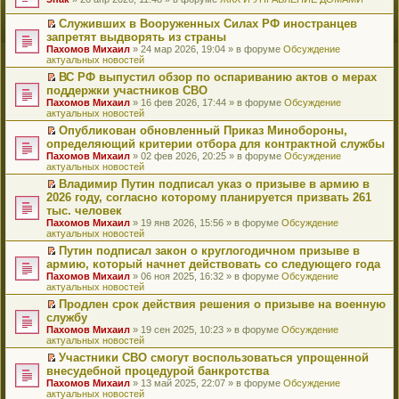
т
е
и
р
Служивших в Вооруженных Силах РФ иностранцев
к
е
П
запретят выдворять из страны
п
й
е
Пахомов Михаил
» 24 мар 2026, 19:04 » в форуме
Обсуждение
е
т
р
актуальных новостей
р
и
е
в
к
й
ВС РФ выпустил обзор по оспариванию актов о мерах
о
п
т
П
поддержки участников СВО
м
е
и
е
Пахомов Михаил
» 16 фев 2026, 17:44 » в форуме
Обсуждение
у
р
к
р
актуальных новостей
н
в
п
е
е
о
е
й
Опубликован обновленный Приказ Минобороны,
п
м
р
т
П
определяющий критерии отбора для контрактной службы
р
у
в
и
е
Пахомов Михаил
» 02 фев 2026, 20:25 » в форуме
Обсуждение
о
н
о
к
р
актуальных новостей
ч
е
м
п
е
и
п
у
е
й
Владимир Путин подписал указ о призыве в армию в
т
р
н
р
т
П
2026 году, согласно которому планируется призвать 261
а
о
е
в
и
е
тыс. человек
н
ч
п
о
к
р
н
и
Пахомов Михаил
» 19 янв 2026, 15:56 » в форуме
Обсуждение
р
м
п
е
о
т
актуальных новостей
о
у
е
й
м
а
ч
н
р
т
Путин подписал закон о круглогодичном призыве в
у
н
и
е
в
и
П
армию, который начнет действовать со следующего года
с
н
т
п
о
к
е
о
о
Пахомов Михаил
» 06 ноя 2025, 16:32 » в форуме
Обсуждение
а
р
м
п
р
о
м
актуальных новостей
н
о
у
е
е
б
у
н
ч
н
р
й
Продлен срок действия решения о призыве на военную
щ
с
о
и
е
в
т
П
службу
е
о
м
т
п
о
и
е
н
о
Пахомов Михаил
» 19 сен 2025, 10:23 » в форуме
Обсуждение
у
а
р
м
к
р
и
б
актуальных новостей
с
н
о
у
п
е
ю
щ
о
н
ч
н
е
й
Участники СВО смогут воспользоваться упрощенной
е
о
о
и
е
р
т
П
внесудебной процедурой банкротства
н
б
м
т
п
в
и
е
и
Пахомов Михаил
» 13 май 2025, 22:07 » в форуме
Обсуждение
щ
у
а
р
о
к
р
ю
актуальных новостей
е
с
н
о
м
п
е