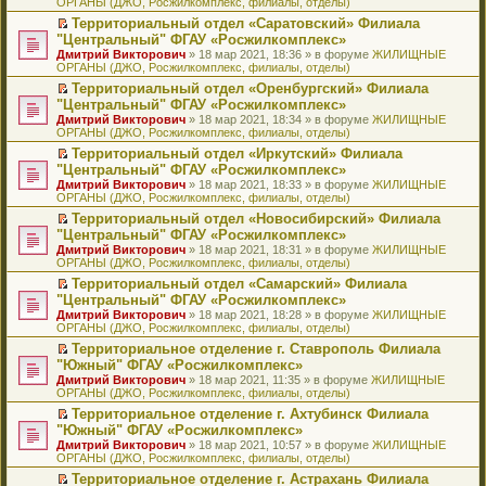
ОРГАНЫ (ДЖО, Росжилкомплекс, филиалы, отделы)
щ
у
а
р
м
п
е
е
с
н
о
у
е
й
Территориальный отдел «Саратовский» Филиала
н
о
н
ч
н
р
т
П
"Центральный" ФГАУ «Росжилкомплекс»
и
о
о
и
е
в
и
е
Дмитрий Викторович
» 18 мар 2021, 18:36 » в форуме
ЖИЛИЩНЫЕ
ю
б
м
т
п
о
к
р
ОРГАНЫ (ДЖО, Росжилкомплекс, филиалы, отделы)
щ
у
а
р
м
п
е
е
с
н
о
у
е
й
Территориальный отдел «Оренбургский» Филиала
н
о
н
ч
н
р
т
П
"Центральный" ФГАУ «Росжилкомплекс»
и
о
о
и
е
в
и
е
Дмитрий Викторович
» 18 мар 2021, 18:34 » в форуме
ЖИЛИЩНЫЕ
ю
б
м
т
п
о
к
р
ОРГАНЫ (ДЖО, Росжилкомплекс, филиалы, отделы)
щ
у
а
р
м
п
е
е
с
н
о
у
е
й
Территориальный отдел «Иркутский» Филиала
н
о
н
ч
н
р
т
П
"Центральный" ФГАУ «Росжилкомплекс»
и
о
о
и
е
в
и
е
Дмитрий Викторович
» 18 мар 2021, 18:33 » в форуме
ЖИЛИЩНЫЕ
ю
б
м
т
п
о
к
р
ОРГАНЫ (ДЖО, Росжилкомплекс, филиалы, отделы)
щ
у
а
р
м
п
е
е
с
н
о
у
е
й
Территориальный отдел «Новосибирский» Филиала
н
о
н
ч
н
р
т
П
"Центральный" ФГАУ «Росжилкомплекс»
и
о
о
и
е
в
и
е
Дмитрий Викторович
» 18 мар 2021, 18:31 » в форуме
ЖИЛИЩНЫЕ
ю
б
м
т
п
о
к
р
ОРГАНЫ (ДЖО, Росжилкомплекс, филиалы, отделы)
щ
у
а
р
м
п
е
е
с
н
о
у
е
й
Территориальный отдел «Самарский» Филиала
н
о
н
ч
н
р
т
П
"Центральный" ФГАУ «Росжилкомплекс»
и
о
о
и
е
в
и
е
Дмитрий Викторович
» 18 мар 2021, 18:28 » в форуме
ЖИЛИЩНЫЕ
ю
б
м
т
п
о
к
р
ОРГАНЫ (ДЖО, Росжилкомплекс, филиалы, отделы)
щ
у
а
р
м
п
е
е
с
н
о
у
е
й
Территориальное отделение г. Ставрополь Филиала
н
о
н
ч
н
р
т
П
"Южный" ФГАУ «Росжилкомплекс»
и
о
о
и
е
в
и
е
Дмитрий Викторович
» 18 мар 2021, 11:35 » в форуме
ЖИЛИЩНЫЕ
ю
б
м
т
п
о
к
р
ОРГАНЫ (ДЖО, Росжилкомплекс, филиалы, отделы)
щ
у
а
р
м
п
е
е
с
н
о
у
е
й
Территориальное отделение г. Ахтубинск Филиала
н
о
н
ч
н
р
т
П
"Южный" ФГАУ «Росжилкомплекс»
и
о
о
и
е
в
и
е
Дмитрий Викторович
» 18 мар 2021, 10:57 » в форуме
ЖИЛИЩНЫЕ
ю
б
м
т
п
о
к
р
ОРГАНЫ (ДЖО, Росжилкомплекс, филиалы, отделы)
щ
у
а
р
м
п
е
е
с
н
о
у
е
й
Территориальное отделение г. Астрахань Филиала