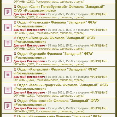
ОРГАНЫ (ДЖО, Росжилкомплекс, филиалы, отделы)
щ
у
а
р
м
п
е
е
с
н
о
у
е
й
Отдел «Санкт-Петербургский» Филиала "Западный"
н
о
н
ч
н
р
т
П
ФГАУ «Росжилкомплекс»
и
о
о
и
е
в
и
е
Дмитрий Викторович
» 15 мар 2021, 15:58 » в форуме
ЖИЛИЩНЫЕ
ю
б
м
т
п
о
к
р
ОРГАНЫ (ДЖО, Росжилкомплекс, филиалы, отделы)
щ
у
а
р
м
п
е
е
с
н
о
у
е
й
Отдел «Рязанский» Филиала "Западный" ФГАУ
н
о
н
ч
н
р
т
П
«Росжилкомплекс»
и
о
о
и
е
в
и
е
Дмитрий Викторович
» 15 мар 2021, 15:57 » в форуме
ЖИЛИЩНЫЕ
ю
б
м
т
п
о
к
р
ОРГАНЫ (ДЖО, Росжилкомплекс, филиалы, отделы)
щ
у
а
р
м
п
е
е
с
н
о
у
е
й
Отдел «Липецкий» Филиала "Западный" ФГАУ
н
о
н
ч
н
р
т
П
«Росжилкомплекс»
и
о
о
и
е
в
и
е
Дмитрий Викторович
» 15 мар 2021, 15:51 » в форуме
ЖИЛИЩНЫЕ
ю
б
м
т
п
о
к
р
ОРГАНЫ (ДЖО, Росжилкомплекс, филиалы, отделы)
щ
у
а
р
м
п
е
е
с
н
о
у
е
й
Отдел «Курский» Филиала "Западный" ФГАУ
н
о
н
ч
н
р
т
П
«Росжилкомплекс»
и
о
о
и
е
в
и
е
Дмитрий Викторович
» 15 мар 2021, 15:50 » в форуме
ЖИЛИЩНЫЕ
ю
б
м
т
п
о
к
р
ОРГАНЫ (ДЖО, Росжилкомплекс, филиалы, отделы)
щ
у
а
р
м
п
е
е
с
н
о
у
е
й
Отдел «Калужский» Филиала "Западный" ФГАУ
н
о
н
ч
н
р
т
П
«Росжилкомплекс»
и
о
о
и
е
в
и
е
Дмитрий Викторович
» 15 мар 2021, 15:47 » в форуме
ЖИЛИЩНЫЕ
ю
б
м
т
п
о
к
р
ОРГАНЫ (ДЖО, Росжилкомплекс, филиалы, отделы)
щ
у
а
р
м
п
е
е
с
н
о
у
е
й
Отдел «Калининградский» Филиала "Западный" ФГАУ
н
о
н
ч
н
р
т
П
«Росжилкомплекс»
и
о
о
и
е
в
и
е
Дмитрий Викторович
» 15 мар 2021, 15:02 » в форуме
ЖИЛИЩНЫЕ
ю
б
м
т
п
о
к
р
ОРГАНЫ (ДЖО, Росжилкомплекс, филиалы, отделы)
щ
у
а
р
м
п
е
е
с
н
о
у
е
й
Отдел «Ивановский» Филиала "Западный" ФГАУ
н
о
н
ч
н
р
т
П
«Росжилкомплекс»
и
о
о
и
е
в
и
е
Дмитрий Викторович
» 15 мар 2021, 15:00 » в форуме
ЖИЛИЩНЫЕ
ю
б
м
т
п
о
к
р
ОРГАНЫ (ДЖО, Росжилкомплекс, филиалы, отделы)
щ
у
а
р
м
п
е
е
с
н
о
у
е
й
Отдел «Воронежский» Филиала "Западный" ФГАУ