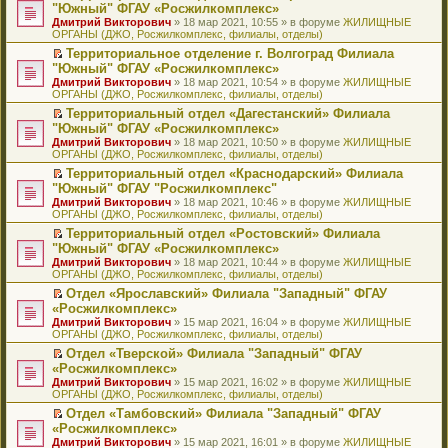
н
о
н
ч
н
р
т
П
"Южный" ФГАУ «Росжилкомплекс»
и
о
о
и
е
в
и
е
Дмитрий Викторович
» 18 мар 2021, 10:55 » в форуме
ЖИЛИЩНЫЕ
ю
б
м
т
п
о
к
р
ОРГАНЫ (ДЖО, Росжилкомплекс, филиалы, отделы)
щ
у
а
р
м
п
е
е
с
н
о
у
е
й
Территориальное отделение г. Волгоград Филиала
н
о
н
ч
н
р
т
П
"Южный" ФГАУ «Росжилкомплекс»
и
о
о
и
е
в
и
е
Дмитрий Викторович
» 18 мар 2021, 10:54 » в форуме
ЖИЛИЩНЫЕ
ю
б
м
т
п
о
к
р
ОРГАНЫ (ДЖО, Росжилкомплекс, филиалы, отделы)
щ
у
а
р
м
п
е
е
с
н
о
у
е
й
Территориальный отдел «Дагестанский» Филиала
н
о
н
ч
н
р
т
П
"Южный" ФГАУ «Росжилкомплекс»
и
о
о
и
е
в
и
е
Дмитрий Викторович
» 18 мар 2021, 10:50 » в форуме
ЖИЛИЩНЫЕ
ю
б
м
т
п
о
к
р
ОРГАНЫ (ДЖО, Росжилкомплекс, филиалы, отделы)
щ
у
а
р
м
п
е
е
с
н
о
у
е
й
Территориальный отдел «Краснодарский» Филиала
н
о
н
ч
н
р
т
П
"Южный" ФГАУ "Росжилкомплекс"
и
о
о
и
е
в
и
е
Дмитрий Викторович
» 18 мар 2021, 10:46 » в форуме
ЖИЛИЩНЫЕ
ю
б
м
т
п
о
к
р
ОРГАНЫ (ДЖО, Росжилкомплекс, филиалы, отделы)
щ
у
а
р
м
п
е
е
с
н
о
у
е
й
Территориальный отдел «Ростовский» Филиала
н
о
н
ч
н
р
т
П
"Южный" ФГАУ «Росжилкомплекс»
и
о
о
и
е
в
и
е
Дмитрий Викторович
» 18 мар 2021, 10:44 » в форуме
ЖИЛИЩНЫЕ
ю
б
м
т
п
о
к
р
ОРГАНЫ (ДЖО, Росжилкомплекс, филиалы, отделы)
щ
у
а
р
м
п
е
е
с
н
о
у
е
й
Отдел «Ярославский» Филиала "Западный" ФГАУ
н
о
н
ч
н
р
т
П
«Росжилкомплекс»
и
о
о
и
е
в
и
е
Дмитрий Викторович
» 15 мар 2021, 16:04 » в форуме
ЖИЛИЩНЫЕ
ю
б
м
т
п
о
к
р
ОРГАНЫ (ДЖО, Росжилкомплекс, филиалы, отделы)
щ
у
а
р
м
п
е
е
с
н
о
у
е
й
Отдел «Тверской» Филиала "Западный" ФГАУ
н
о
н
ч
н
р
т
П
«Росжилкомплекс»
и
о
о
и
е
в
и
е
Дмитрий Викторович
» 15 мар 2021, 16:02 » в форуме
ЖИЛИЩНЫЕ
ю
б
м
т
п
о
к
р
ОРГАНЫ (ДЖО, Росжилкомплекс, филиалы, отделы)
щ
у
а
р
м
п
е
е
с
н
о
у
е
й
Отдел «Тамбовский» Филиала "Западный" ФГАУ
н
о
н
ч
н
р
т
П
«Росжилкомплекс»
и
о
о
и
е
в
и
е
Дмитрий Викторович
» 15 мар 2021, 16:01 » в форуме
ЖИЛИЩНЫЕ
ю
б
м
т
п
о
к
р