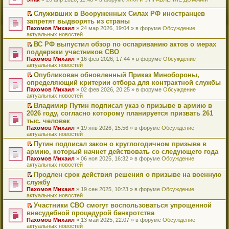
т
е
и
р
Служивших в Вооруженных Силах РФ иностранцев
к
е
П
запретят выдворять из страны
п
й
е
Пахомов Михаил
» 24 мар 2026, 19:04 » в форуме
Обсуждение
е
т
р
актуальных новостей
р
и
е
в
к
й
ВС РФ выпустил обзор по оспариванию актов о мерах
о
п
т
П
поддержки участников СВО
м
е
и
е
Пахомов Михаил
» 16 фев 2026, 17:44 » в форуме
Обсуждение
у
р
к
р
актуальных новостей
н
в
п
е
е
о
е
й
Опубликован обновленный Приказ Минобороны,
п
м
р
т
П
определяющий критерии отбора для контрактной службы
р
у
в
и
е
Пахомов Михаил
» 02 фев 2026, 20:25 » в форуме
Обсуждение
о
н
о
к
р
актуальных новостей
ч
е
м
п
е
и
п
у
е
й
Владимир Путин подписал указ о призыве в армию в
т
р
н
р
т
П
2026 году, согласно которому планируется призвать 261
а
о
е
в
и
е
тыс. человек
н
ч
п
о
к
р
н
и
Пахомов Михаил
» 19 янв 2026, 15:56 » в форуме
Обсуждение
р
м
п
е
о
т
актуальных новостей
о
у
е
й
м
а
ч
н
р
т
Путин подписал закон о круглогодичном призыве в
у
н
и
е
в
и
П
армию, который начнет действовать со следующего года
с
н
т
п
о
к
е
о
о
Пахомов Михаил
» 06 ноя 2025, 16:32 » в форуме
Обсуждение
а
р
м
п
р
о
м
актуальных новостей
н
о
у
е
е
б
у
н
ч
н
р
й
Продлен срок действия решения о призыве на военную
щ
с
о
и
е
в
т
П
службу
е
о
м
т
п
о
и
е
н
о
Пахомов Михаил
» 19 сен 2025, 10:23 » в форуме
Обсуждение
у
а
р
м
к
р
и
б
актуальных новостей
с
н
о
у
п
е
ю
щ
о
н
ч
н
е
й
Участники СВО смогут воспользоваться упрощенной
е
о
о
и
е
р
т
П
внесудебной процедурой банкротства
н
б
м
т
п
в
и
е
и
Пахомов Михаил
» 13 май 2025, 22:07 » в форуме
Обсуждение
щ
у
а
р
о
к
р
ю
актуальных новостей
е
с
н
о
м
п
е