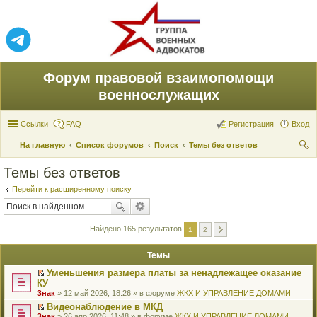
Форум правовой взаимопомощи
военнослужащих
Ссылки
FAQ
Регистрация
Вход
На главную
Список форумов
Поиск
Темы без ответов
ои
Темы без ответов
ск
Перейти к расширенному поиску
Найдено 165 результатов
1
2
Темы
Уменьшения размера платы за ненадлежащее оказание
П
КУ
е
Знак
» 12 май 2026, 18:26 » в форуме
ЖКХ И УПРАВЛЕНИЕ ДОМАМИ
р
е
Видеонаблюдение в МКД
й
П
Знак
» 26 апр 2026, 11:48 » в форуме
ЖКХ И УПРАВЛЕНИЕ ДОМАМИ