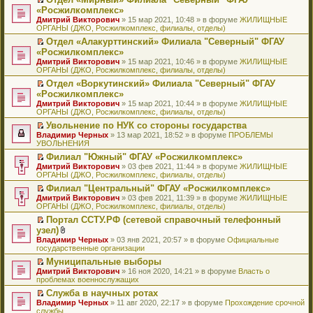
у
ю
б
н
ч
н
р
т
П
«Росжилкомплекс»
с
щ
о
и
е
в
и
е
о
Дмитрий Викторович
е
» 15 мар 2021, 10:48 » в форуме
ЖИЛИЩНЫЕ
м
т
п
о
к
р
о
ОРГАНЫ (ДЖО, Росжилкомплекс, филиалы, отделы)
н
у
а
р
м
п
е
б
и
с
н
о
у
е
й
Отдел «Алакурттинский» Филиала "Северный" ФГАУ
щ
ю
о
н
ч
н
р
т
П
«Росжилкомплекс»
е
о
о
и
е
в
и
е
н
Дмитрий Викторович
» 15 мар 2021, 10:46 » в форуме
ЖИЛИЩНЫЕ
б
м
т
п
о
к
р
и
ОРГАНЫ (ДЖО, Росжилкомплекс, филиалы, отделы)
щ
у
а
р
м
п
е
ю
е
с
н
о
у
е
й
Отдел «Воркутинский» Филиала "Северный" ФГАУ
н
о
н
ч
н
р
т
П
«Росжилкомплекс»
и
о
о
и
е
в
и
е
Дмитрий Викторович
» 15 мар 2021, 10:44 » в форуме
ЖИЛИЩНЫЕ
ю
б
м
т
п
о
к
р
ОРГАНЫ (ДЖО, Росжилкомплекс, филиалы, отделы)
щ
у
а
р
м
п
е
е
с
н
о
у
е
й
Увольнение по НУК со стороны государства
н
о
н
ч
н
р
т
П
Владимир Черных
» 13 мар 2021, 18:52 » в форуме
ПРОБЛЕМЫ
и
о
о
и
е
в
и
е
УВОЛЬНЕНИЯ
ю
б
м
т
п
о
к
р
Филиал "Южный" ФГАУ «Росжилкомплекс»
щ
у
а
р
м
п
е
П
Дмитрий Викторович
е
с
н
о
у
е
й
» 03 фев 2021, 11:44 » в форуме
ЖИЛИЩНЫЕ
е
ОРГАНЫ (ДЖО, Росжилкомплекс, филиалы, отделы)
н
о
н
ч
н
р
т
р
и
о
о
и
е
в
и
Филиал "Центральный" ФГАУ «Росжилкомплекс»
е
ю
б
м
т
п
о
к
П
Дмитрий Викторович
й
» 03 фев 2021, 11:39 » в форуме
ЖИЛИЩНЫЕ
щ
у
а
р
м
п
е
ОРГАНЫ (ДЖО, Росжилкомплекс, филиалы, отделы)
т
е
с
н
о
у
е
р
и
н
о
н
ч
н
р
Портал ССТУ.РФ (сетевой справочный телефонный
е
к
и
о
о
и
е
в
П
узел)
й
п
ю
б
м
т
п
о
е
т
В
Владимир Черных
е
» 03 янв 2021, 20:57 » в форуме
Официальные
щ
у
а
р
м
р
и
л
государственные организации
р
е
с
н
о
у
е
к
о
в
н
о
н
ч
н
й
Муниципальные выборы
п
ж
о
и
о
о
и
е
т
П
Дмитрий Викторович
е
е
» 16 ноя 2020, 14:21 » в форуме
Власть о
м
ю
б
м
т
п
и
е
проблемах военнослужащих
р
н
у
щ
у
а
р
к
р
в
и
н
е
с
н
о
Служба в научных ротах
п
е
о
я
е
н
о
н
ч
П
Владимир Черных
е
й
» 11 авг 2020, 22:17 » в форуме
Прохождение срочной
м
п
и
о
о
и
е
службы
р
т
у