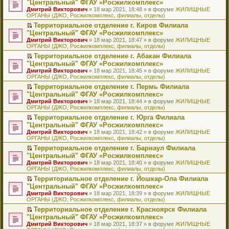
б
м
"Центральный" ФГАУ «Росжилкомплекс»
и
н
и
е
в
и
е
щ
у
ю
Дмитрий Викторович
» 18 мар 2021, 18:48 » в форуме
ЖИЛИЩНЫЕ
н
т
п
о
к
р
е
с
ОРГАНЫ (ДЖО, Росжилкомплекс, филиалы, отделы)
о
а
р
м
п
е
н
о
м
н
о
у
е
й
Территориальное отделение г. Киров Филиала
и
о
у
н
ч
н
р
т
П
ю
б
"Центральный" ФГАУ «Росжилкомплекс»
с
о
и
е
в
и
е
щ
Дмитрий Викторович
» 18 мар 2021, 18:47 » в форуме
ЖИЛИЩНЫЕ
о
м
т
п
о
к
р
е
ОРГАНЫ (ДЖО, Росжилкомплекс, филиалы, отделы)
о
у
а
р
м
п
е
н
б
с
н
о
у
е
й
Территориальное отделение г. Абакан Филиала
и
щ
о
н
ч
н
р
т
П
ю
"Центральный" ФГАУ «Росжилкомплекс»
е
о
о
и
е
в
и
е
Дмитрий Викторович
» 18 мар 2021, 18:45 » в форуме
ЖИЛИЩНЫЕ
н
б
м
т
п
о
к
р
ОРГАНЫ (ДЖО, Росжилкомплекс, филиалы, отделы)
и
щ
у
а
р
м
п
е
ю
е
с
н
о
у
е
й
Территориальное отделение г. Пермь Филиала
н
о
н
ч
н
р
т
П
"Центральный" ФГАУ «Росжилкомплекс»
и
о
о
и
е
в
и
е
Дмитрий Викторович
» 18 мар 2021, 18:44 » в форуме
ЖИЛИЩНЫЕ
ю
б
м
т
п
о
к
р
ОРГАНЫ (ДЖО, Росжилкомплекс, филиалы, отделы)
щ
у
а
р
м
п
е
е
с
н
о
у
е
й
Территориальное отделение г. Юрга Филиала
н
о
н
ч
н
р
т
П
"Центральный" ФГАУ «Росжилкомплекс»
и
о
о
и
е
в
и
е
Дмитрий Викторович
» 18 мар 2021, 18:42 » в форуме
ЖИЛИЩНЫЕ
ю
б
м
т
п
о
к
р
ОРГАНЫ (ДЖО, Росжилкомплекс, филиалы, отделы)
щ
у
а
р
м
п
е
е
с
н
о
у
е
й
Территориальное отделение г. Барнаул Филиала
н
о
н
ч
н
р
т
П
"Центральный" ФГАУ «Росжилкомплекс»
и
о
о
и
е
в
и
е
Дмитрий Викторович
» 18 мар 2021, 18:40 » в форуме
ЖИЛИЩНЫЕ
ю
б
м
т
п
о
к
р
ОРГАНЫ (ДЖО, Росжилкомплекс, филиалы, отделы)
щ
у
а
р
м
п
е
е
с
н
о
у
е
й
Территориальное отделение г. Йошкар-Ола Филиала
н
о
н
ч
н
р
т
П
"Центральный" ФГАУ «Росжилкомплекс»
и
о
о
и
е
в
и
е
Дмитрий Викторович
» 18 мар 2021, 18:39 » в форуме
ЖИЛИЩНЫЕ
ю
б
м
т
п
о
к
р
ОРГАНЫ (ДЖО, Росжилкомплекс, филиалы, отделы)
щ
у
а
р
м
п
е
е
с
н
о
у
е
й
Территориальное отделение г. Красноярск Филиала
н
о
н
ч
н
р
т
П
"Центральный" ФГАУ «Росжилкомплекс»
и
о
о
и
е
в
и
е
Дмитрий Викторович
» 18 мар 2021, 18:37 » в форуме
ЖИЛИЩНЫЕ
ю
б
м
т
п
о
к
р