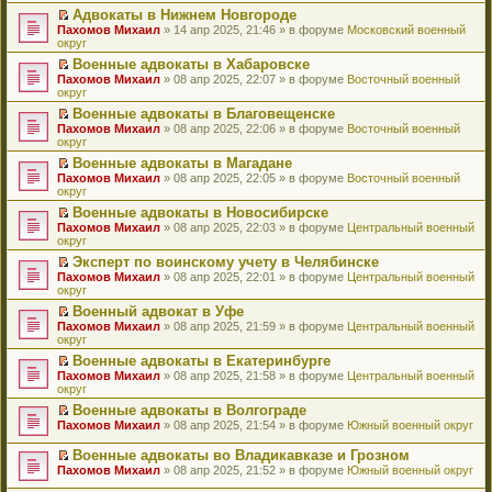
н
о
н
ч
у
е
й
Адвокаты в Нижнем Новгороде
и
о
о
и
н
р
т
П
Пахомов Михаил
» 14 апр 2025, 21:46 » в форуме
Московский военный
ю
б
м
т
е
в
и
е
округ
щ
у
а
п
о
к
р
е
с
н
Военные адвокаты в Хабаровске
р
м
п
е
н
о
н
П
Пахомов Михаил
о
у
е
й
» 08 апр 2025, 22:07 » в форуме
Восточный военный
и
о
о
е
округ
ч
н
р
т
ю
б
м
р
и
е
в
и
Военные адвокаты в Благовещенске
щ
у
е
т
п
о
к
П
Пахомов Михаил
е
с
й
» 08 апр 2025, 22:06 » в форуме
Восточный военный
а
р
м
п
е
округ
н
о
т
н
о
у
е
р
и
о
и
н
ч
н
р
Военные адвокаты в Магадане
е
ю
б
к
о
и
е
в
П
Пахомов Михаил
й
» 08 апр 2025, 22:05 » в форуме
Восточный военный
щ
п
м
т
п
о
е
округ
т
е
е
у
а
р
м
р
и
н
р
с
н
о
у
Военные адвокаты в Новосибирске
е
к
и
в
о
н
ч
н
П
Пахомов Михаил
й
» 08 апр 2025, 22:03 » в форуме
Центральный военный
п
ю
о
о
о
и
е
е
округ
т
е
м
б
м
т
п
р
и
р
у
Эксперт по воинскому учету в Челябинске
щ
у
а
р
е
к
в
н
П
Пахомов Михаил
е
с
н
о
й
» 08 апр 2025, 22:01 » в форуме
Центральный военный
п
о
е
е
округ
н
о
н
ч
т
е
м
п
р
и
о
о
и
и
р
у
Военный адвокат в Уфе
р
е
ю
б
м
т
к
в
н
П
Пахомов Михаил
о
й
» 08 апр 2025, 21:59 » в форуме
Центральный военный
щ
у
а
п
о
е
е
округ
ч
т
е
с
н
е
м
п
р
и
и
н
о
н
р
у
Военные адвокаты в Екатеринбурге
р
е
т
к
и
о
о
в
н
П
Пахомов Михаил
о
й
» 08 апр 2025, 21:58 » в форуме
Центральный военный
а
п
ю
б
м
о
е
е
округ
ч
т
н
е
щ
у
м
п
р
и
и
н
р
е
с
у
Военные адвокаты в Волгограде
р
е
т
к
о
в
н
о
н
П
Пахомов Михаил
о
й
» 08 апр 2025, 21:54 » в форуме
Южный военный округ
а
п
м
о
и
о
е
е
ч
т
н
е
у
м
ю
б
п
р
и
и
Военные адвокаты во Владикавказе и Грозном
н
р
с
у
щ
р
е
т
к
П
о
в
Пахомов Михаил
» 08 апр 2025, 21:52 » в форуме
Южный военный округ
о
н
е
о
й
а
п
е
м
о
о
е
н
ч
т
н
е