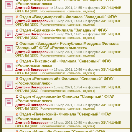
н
о
н
ч
н
р
т
П
«Росжилкомплекс»
и
о
о
и
е
в
и
е
Дмитрий Викторович
» 15 мар 2021, 14:55 » в форуме
ЖИЛИЩНЫЕ
ю
б
м
т
п
о
к
р
ОРГАНЫ (ДЖО, Росжилкомплекс, филиалы, отделы)
щ
у
а
р
м
п
е
е
с
н
о
у
е
й
Отдел «Владимирский» Филиала "Западный" ФГАУ
н
о
н
ч
н
р
т
П
Дмитрий Викторович
» 15 мар 2021, 14:03 » в форуме
ЖИЛИЩНЫЕ
и
о
о
и
е
в
и
е
ОРГАНЫ (ДЖО, Росжилкомплекс, филиалы, отделы)
ю
б
м
т
п
о
к
р
Отдел «Брянский» Филиала "Западный" ФГАУ
щ
у
а
р
м
п
е
П
Дмитрий Викторович
е
с
н
о
у
е
й
» 15 мар 2021, 14:01 » в форуме
ЖИЛИЩНЫЕ
е
ОРГАНЫ (ДЖО, Росжилкомплекс, филиалы, отделы)
н
о
н
ч
н
р
т
р
и
о
о
и
е
в
и
Филиал «Западный» Республика Молдова Филиала
е
ю
б
м
т
п
о
к
П
"Западный" ФГАУ «Росжилкомплекс»
й
щ
у
а
р
м
п
е
т
Дмитрий Викторович
е
с
н
о
у
е
» 15 мар 2021, 13:58 » в форуме
ЖИЛИЩНЫЕ
р
и
ОРГАНЫ (ДЖО, Росжилкомплекс, филиалы, отделы)
н
о
н
ч
н
р
е
к
и
о
о
и
е
в
й
Отдел «Тиксинский» Филиала "Северный" ФГАУ
п
ю
б
м
т
п
о
т
П
«Росжилкомплекс»
е
щ
у
а
р
м
и
е
р
Дмитрий Викторович
е
с
н
о
у
» 15 мар 2021, 10:56 » в форуме
ЖИЛИЩНЫЕ
к
р
в
ОРГАНЫ (ДЖО, Росжилкомплекс, филиалы, отделы)
н
о
н
ч
н
п
е
о
и
о
о
и
е
е
й
Отдел «Рогачевский» Филиала "Северный" ФГАУ
м
ю
б
м
т
п
р
т
П
«Росжилкомплекс»
у
щ
у
а
р
в
и
е
н
Дмитрий Викторович
е
с
н
о
» 15 мар 2021, 10:54 » в форуме
ЖИЛИЩНЫЕ
о
к
р
е
ОРГАНЫ (ДЖО, Росжилкомплекс, филиалы, отделы)
н
о
н
ч
м
п
е
п
и
о
о
и
у
е
й
Отдел «Гаджиевский» Филиала "Северный" ФГАУ
р
ю
б
м
т
н
р
т
П
«Росжилкомплекс»
о
щ
у
а
е
в
и
е
ч
Дмитрий Викторович
е
с
н
» 15 мар 2021, 10:53 » в форуме
ЖИЛИЩНЫЕ
п
о
к
р
и
ОРГАНЫ (ДЖО, Росжилкомплекс, филиалы, отделы)
н
о
н
р
м
п
е
т
и
о
о
о
у
е
й
Отдел «Печенгский» Филиала "Северный" ФГАУ
а
ю
б
м
ч
н
р
т
П
«Росжилкомплекс»
н
щ
у
и
е
в
и
е
н
Дмитрий Викторович
е
с
» 15 мар 2021, 10:50 » в форуме
ЖИЛИЩНЫЕ
т
п
о
к
р
о
ОРГАНЫ (ДЖО, Росжилкомплекс, филиалы, отделы)
н
о
а
р
м
п
е
м
и
о
н
о
у
е
й
Отдел «Мирный» Филиала "Северный" ФГАУ