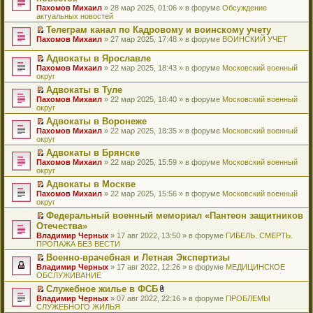
и
т
к
о
в
е
щ
н
Пахомов Михаил
о
» 28 мар 2025, 01:06 » в форуме
Обсуждение
о
ю
а
п
м
о
р
е
е
актуальных новостей
ч
о
н
е
у
м
е
н
п
и
б
н
р
с
у
й
Телеграм канал по Кадровому и воинскому учету
и
р
т
щ
о
в
о
н
т
П
ю
Пахомов Михаил
о
» 27 мар 2025, 17:48 » в форуме
ВОИНСКИЙ УЧЕТ
а
е
м
о
о
е
и
е
ч
н
н
у
м
б
п
к
р
и
Адвокаты в Ярославле
н
и
с
у
щ
р
п
е
т
П
о
ю
Пахомов Михаил
» 22 мар 2025, 18:43 » в форуме
Московский военный
о
н
е
о
е
й
а
е
м
округ
о
е
н
ч
р
т
н
р
у
б
п
и
и
в
и
Адвокаты в Туле
н
е
с
щ
р
ю
т
о
к
П
о
Пахомов Михаил
й
» 22 мар 2025, 18:40 » в форуме
Московский военный
о
е
о
а
м
п
е
м
округ
т
о
н
ч
н
у
е
р
у
и
б
и
и
Адвокаты в Воронеже
н
н
р
е
с
к
щ
ю
т
П
о
е
в
Пахомов Михаил
й
» 22 мар 2025, 18:35 » в форуме
Московский военный
о
п
е
а
е
м
п
о
округ
т
о
е
н
н
р
у
р
м
и
б
р
и
Адвокаты в Брянске
н
е
с
о
у
к
щ
в
ю
П
о
Пахомов Михаил
й
» 22 мар 2025, 15:59 » в форуме
Московский военный
о
ч
н
п
е
о
е
м
округ
т
о
и
е
е
н
м
р
у
и
б
т
п
р
и
у
Адвокаты в Москве
е
с
к
щ
а
р
в
ю
н
П
Пахомов Михаил
й
» 22 мар 2025, 15:56 » в форуме
Московский военный
о
п
е
н
о
о
е
е
округ
т
о
е
н
н
ч
м
п
р
и
б
р
и
о
и
у
Федеральный военный мемориал «Пантеон защитников
р
е
к
щ
в
ю
м
т
н
П
Отечества»
о
й
п
е
о
у
а
е
е
ч
т
Владимир Черных
е
» 17 авг 2022, 13:50 » в форуме
ГИБЕЛЬ. СМЕРТЬ.
н
м
с
н
п
р
и
и
ПРОПАЖА БЕЗ ВЕСТИ
р
и
у
о
н
р
е
т
к
в
ю
н
о
о
о
й
Военно-врачебная и Летная Экспертизы
а
п
о
е
б
м
ч
т
П
Владимир Черных
н
е
» 17 авг 2022, 12:26 » в форуме
МЕДИЦИНСКОЕ
м
п
щ
у
и
и
е
ОБСЛУЖИВАНИЕ
н
р
у
р
е
с
т
к
р
о
в
н
о
Служебное жилье в ФСБ
н
о
а
п
е
м
о
е
ч
П
В
и
о
Владимир Черных
н
е
й
» 07 авг 2022, 22:16 » в форуме
ПРОБЛЕМЫ
у
м
п
и
е
л
ю
б
СЛУЖЕБНОГО ЖИЛЬЯ
н
р
т
с
у
р
т
р
о