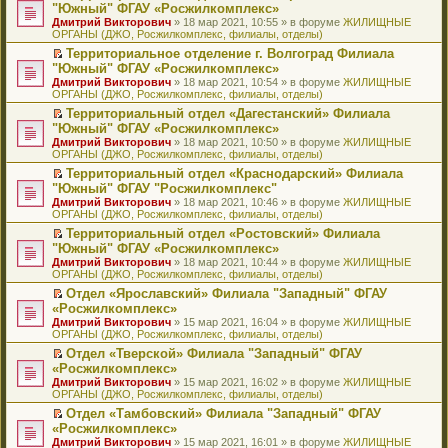
н
о
н
ч
н
р
т
П
"Южный" ФГАУ «Росжилкомплекс»
и
о
о
и
е
в
и
е
Дмитрий Викторович
» 18 мар 2021, 10:55 » в форуме
ЖИЛИЩНЫЕ
ю
б
м
т
п
о
к
р
ОРГАНЫ (ДЖО, Росжилкомплекс, филиалы, отделы)
щ
у
а
р
м
п
е
е
с
н
о
у
е
й
Территориальное отделение г. Волгоград Филиала
н
о
н
ч
н
р
т
П
"Южный" ФГАУ «Росжилкомплекс»
и
о
о
и
е
в
и
е
Дмитрий Викторович
» 18 мар 2021, 10:54 » в форуме
ЖИЛИЩНЫЕ
ю
б
м
т
п
о
к
р
ОРГАНЫ (ДЖО, Росжилкомплекс, филиалы, отделы)
щ
у
а
р
м
п
е
е
с
н
о
у
е
й
Территориальный отдел «Дагестанский» Филиала
н
о
н
ч
н
р
т
П
"Южный" ФГАУ «Росжилкомплекс»
и
о
о
и
е
в
и
е
Дмитрий Викторович
» 18 мар 2021, 10:50 » в форуме
ЖИЛИЩНЫЕ
ю
б
м
т
п
о
к
р
ОРГАНЫ (ДЖО, Росжилкомплекс, филиалы, отделы)
щ
у
а
р
м
п
е
е
с
н
о
у
е
й
Территориальный отдел «Краснодарский» Филиала
н
о
н
ч
н
р
т
П
"Южный" ФГАУ "Росжилкомплекс"
и
о
о
и
е
в
и
е
Дмитрий Викторович
» 18 мар 2021, 10:46 » в форуме
ЖИЛИЩНЫЕ
ю
б
м
т
п
о
к
р
ОРГАНЫ (ДЖО, Росжилкомплекс, филиалы, отделы)
щ
у
а
р
м
п
е
е
с
н
о
у
е
й
Территориальный отдел «Ростовский» Филиала
н
о
н
ч
н
р
т
П
"Южный" ФГАУ «Росжилкомплекс»
и
о
о
и
е
в
и
е
Дмитрий Викторович
» 18 мар 2021, 10:44 » в форуме
ЖИЛИЩНЫЕ
ю
б
м
т
п
о
к
р
ОРГАНЫ (ДЖО, Росжилкомплекс, филиалы, отделы)
щ
у
а
р
м
п
е
е
с
н
о
у
е
й
Отдел «Ярославский» Филиала "Западный" ФГАУ
н
о
н
ч
н
р
т
П
«Росжилкомплекс»
и
о
о
и
е
в
и
е
Дмитрий Викторович
» 15 мар 2021, 16:04 » в форуме
ЖИЛИЩНЫЕ
ю
б
м
т
п
о
к
р
ОРГАНЫ (ДЖО, Росжилкомплекс, филиалы, отделы)
щ
у
а
р
м
п
е
е
с
н
о
у
е
й
Отдел «Тверской» Филиала "Западный" ФГАУ
н
о
н
ч
н
р
т
П
«Росжилкомплекс»
и
о
о
и
е
в
и
е
Дмитрий Викторович
» 15 мар 2021, 16:02 » в форуме
ЖИЛИЩНЫЕ
ю
б
м
т
п
о
к
р
ОРГАНЫ (ДЖО, Росжилкомплекс, филиалы, отделы)
щ
у
а
р
м
п
е
е
с
н
о
у
е
й
Отдел «Тамбовский» Филиала "Западный" ФГАУ
н
о
н
ч
н
р
т
П
«Росжилкомплекс»
и
о
о
и
е
в
и
е
Дмитрий Викторович
» 15 мар 2021, 16:01 » в форуме
ЖИЛИЩНЫЕ
ю
б
м
т
п
о
к
р