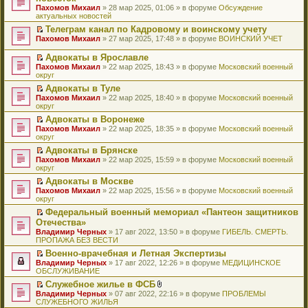
и
т
к
о
в
е
щ
н
Пахомов Михаил
о
» 28 мар 2025, 01:06 » в форуме
Обсуждение
о
ю
а
п
м
о
р
е
е
актуальных новостей
ч
о
н
е
у
м
е
н
п
и
б
н
р
с
у
й
Телеграм канал по Кадровому и воинскому учету
и
р
т
щ
о
в
о
н
т
П
ю
Пахомов Михаил
о
» 27 мар 2025, 17:48 » в форуме
ВОИНСКИЙ УЧЕТ
а
е
м
о
о
е
и
е
ч
н
н
у
м
б
п
к
р
и
Адвокаты в Ярославле
н
и
с
у
щ
р
п
е
т
П
о
ю
Пахомов Михаил
» 22 мар 2025, 18:43 » в форуме
Московский военный
о
н
е
о
е
й
а
е
м
округ
о
е
н
ч
р
т
н
р
у
б
п
и
и
в
и
Адвокаты в Туле
н
е
с
щ
р
ю
т
о
к
П
о
Пахомов Михаил
й
» 22 мар 2025, 18:40 » в форуме
Московский военный
о
е
о
а
м
п
е
м
округ
т
о
н
ч
н
у
е
р
у
и
б
и
и
Адвокаты в Воронеже
н
н
р
е
с
к
щ
ю
т
П
о
е
в
Пахомов Михаил
й
» 22 мар 2025, 18:35 » в форуме
Московский военный
о
п
е
а
е
м
п
о
округ
т
о
е
н
н
р
у
р
м
и
б
р
и
Адвокаты в Брянске
н
е
с
о
у
к
щ
в
ю
П
о
Пахомов Михаил
й
» 22 мар 2025, 15:59 » в форуме
Московский военный
о
ч
н
п
е
о
е
м
округ
т
о
и
е
е
н
м
р
у
и
б
т
п
р
и
у
Адвокаты в Москве
е
с
к
щ
а
р
в
ю
н
П
Пахомов Михаил
й
» 22 мар 2025, 15:56 » в форуме
Московский военный
о
п
е
н
о
о
е
е
округ
т
о
е
н
н
ч
м
п
р
и
б
р
и
о
и
у
Федеральный военный мемориал «Пантеон защитников
р
е
к
щ
в
ю
м
т
н
П
Отечества»
о
й
п
е
о
у
а
е
е
ч
т
Владимир Черных
е
» 17 авг 2022, 13:50 » в форуме
ГИБЕЛЬ. СМЕРТЬ.
н
м
с
н
п
р
и
и
ПРОПАЖА БЕЗ ВЕСТИ
р
и
у
о
н
р
е
т
к
в
ю
н
о
о
о
й
Военно-врачебная и Летная Экспертизы
а
п
о
е
б
м
ч
т
П
Владимир Черных
н
е
» 17 авг 2022, 12:26 » в форуме
МЕДИЦИНСКОЕ
м
п
щ
у
и
и
е
ОБСЛУЖИВАНИЕ
н
р
у
р
е
с
т
к
р
о
в
н
о
Служебное жилье в ФСБ
н
о
а
п
е
м
о
е
ч
П
В
и
о
Владимир Черных
н
е
й
» 07 авг 2022, 22:16 » в форуме
ПРОБЛЕМЫ
у
м
п
и
е
л
ю
б
СЛУЖЕБНОГО ЖИЛЬЯ
н
р
т
с
у
р
т
р
о