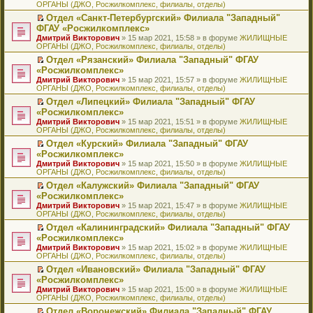
ОРГАНЫ (ДЖО, Росжилкомплекс, филиалы, отделы)
щ
у
а
р
м
п
е
е
с
н
о
у
е
й
Отдел «Санкт-Петербургский» Филиала "Западный"
н
о
н
ч
н
р
т
П
ФГАУ «Росжилкомплекс»
и
о
о
и
е
в
и
е
Дмитрий Викторович
» 15 мар 2021, 15:58 » в форуме
ЖИЛИЩНЫЕ
ю
б
м
т
п
о
к
р
ОРГАНЫ (ДЖО, Росжилкомплекс, филиалы, отделы)
щ
у
а
р
м
п
е
е
с
н
о
у
е
й
Отдел «Рязанский» Филиала "Западный" ФГАУ
н
о
н
ч
н
р
т
П
«Росжилкомплекс»
и
о
о
и
е
в
и
е
Дмитрий Викторович
» 15 мар 2021, 15:57 » в форуме
ЖИЛИЩНЫЕ
ю
б
м
т
п
о
к
р
ОРГАНЫ (ДЖО, Росжилкомплекс, филиалы, отделы)
щ
у
а
р
м
п
е
е
с
н
о
у
е
й
Отдел «Липецкий» Филиала "Западный" ФГАУ
н
о
н
ч
н
р
т
П
«Росжилкомплекс»
и
о
о
и
е
в
и
е
Дмитрий Викторович
» 15 мар 2021, 15:51 » в форуме
ЖИЛИЩНЫЕ
ю
б
м
т
п
о
к
р
ОРГАНЫ (ДЖО, Росжилкомплекс, филиалы, отделы)
щ
у
а
р
м
п
е
е
с
н
о
у
е
й
Отдел «Курский» Филиала "Западный" ФГАУ
н
о
н
ч
н
р
т
П
«Росжилкомплекс»
и
о
о
и
е
в
и
е
Дмитрий Викторович
» 15 мар 2021, 15:50 » в форуме
ЖИЛИЩНЫЕ
ю
б
м
т
п
о
к
р
ОРГАНЫ (ДЖО, Росжилкомплекс, филиалы, отделы)
щ
у
а
р
м
п
е
е
с
н
о
у
е
й
Отдел «Калужский» Филиала "Западный" ФГАУ
н
о
н
ч
н
р
т
П
«Росжилкомплекс»
и
о
о
и
е
в
и
е
Дмитрий Викторович
» 15 мар 2021, 15:47 » в форуме
ЖИЛИЩНЫЕ
ю
б
м
т
п
о
к
р
ОРГАНЫ (ДЖО, Росжилкомплекс, филиалы, отделы)
щ
у
а
р
м
п
е
е
с
н
о
у
е
й
Отдел «Калининградский» Филиала "Западный" ФГАУ
н
о
н
ч
н
р
т
П
«Росжилкомплекс»
и
о
о
и
е
в
и
е
Дмитрий Викторович
» 15 мар 2021, 15:02 » в форуме
ЖИЛИЩНЫЕ
ю
б
м
т
п
о
к
р
ОРГАНЫ (ДЖО, Росжилкомплекс, филиалы, отделы)
щ
у
а
р
м
п
е
е
с
н
о
у
е
й
Отдел «Ивановский» Филиала "Западный" ФГАУ
н
о
н
ч
н
р
т
П
«Росжилкомплекс»
и
о
о
и
е
в
и
е
Дмитрий Викторович
» 15 мар 2021, 15:00 » в форуме
ЖИЛИЩНЫЕ
ю
б
м
т
п
о
к
р
ОРГАНЫ (ДЖО, Росжилкомплекс, филиалы, отделы)
щ
у
а
р
м
п
е
е
с
н
о
у
е
й
Отдел «Воронежский» Филиала "Западный" ФГАУ