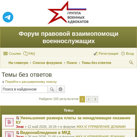
Форум правовой взаимопомощи
военнослужащих
Ссылки
FAQ
Регистрация
Вход
На главную
Список форумов
Поиск
Темы без ответов
ои
Темы без ответов
ск
Перейти к расширенному поиску
Найдено 165 результатов
1
2
Темы
Уменьшения размера платы за ненадлежащее оказание
П
КУ
е
Знак
» 12 май 2026, 18:26 » в форуме
ЖКХ И УПРАВЛЕНИЕ ДОМАМИ
р
е
Видеонаблюдение в МКД
й
П
Знак
» 26 апр 2026, 11:48 » в форуме
ЖКХ И УПРАВЛЕНИЕ ДОМАМИ