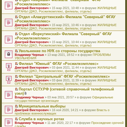
у
ю
б
н
ч
н
р
т
П
«Росжилкомплекс»
с
щ
о
и
е
в
и
е
о
Дмитрий Викторович
е
» 15 мар 2021, 10:48 » в форуме
ЖИЛИЩНЫЕ
м
т
п
о
к
р
о
ОРГАНЫ (ДЖО, Росжилкомплекс, филиалы, отделы)
н
у
а
р
м
п
е
б
и
с
н
о
у
е
й
Отдел «Алакурттинский» Филиала "Северный" ФГАУ
щ
ю
о
н
ч
н
р
т
П
«Росжилкомплекс»
е
о
о
и
е
в
и
е
н
Дмитрий Викторович
» 15 мар 2021, 10:46 » в форуме
ЖИЛИЩНЫЕ
б
м
т
п
о
к
р
и
ОРГАНЫ (ДЖО, Росжилкомплекс, филиалы, отделы)
щ
у
а
р
м
п
е
ю
е
с
н
о
у
е
й
Отдел «Воркутинский» Филиала "Северный" ФГАУ
н
о
н
ч
н
р
т
П
«Росжилкомплекс»
и
о
о
и
е
в
и
е
Дмитрий Викторович
» 15 мар 2021, 10:44 » в форуме
ЖИЛИЩНЫЕ
ю
б
м
т
п
о
к
р
ОРГАНЫ (ДЖО, Росжилкомплекс, филиалы, отделы)
щ
у
а
р
м
п
е
е
с
н
о
у
е
й
Увольнение по НУК со стороны государства
н
о
н
ч
н
р
т
П
Владимир Черных
» 13 мар 2021, 18:52 » в форуме
ПРОБЛЕМЫ
и
о
о
и
е
в
и
е
УВОЛЬНЕНИЯ
ю
б
м
т
п
о
к
р
Филиал "Южный" ФГАУ «Росжилкомплекс»
щ
у
а
р
м
п
е
П
Дмитрий Викторович
е
с
н
о
у
е
й
» 03 фев 2021, 11:44 » в форуме
ЖИЛИЩНЫЕ
е
ОРГАНЫ (ДЖО, Росжилкомплекс, филиалы, отделы)
н
о
н
ч
н
р
т
р
и
о
о
и
е
в
и
Филиал "Центральный" ФГАУ «Росжилкомплекс»
е
ю
б
м
т
п
о
к
П
Дмитрий Викторович
й
» 03 фев 2021, 11:39 » в форуме
ЖИЛИЩНЫЕ
щ
у
а
р
м
п
е
ОРГАНЫ (ДЖО, Росжилкомплекс, филиалы, отделы)
т
е
с
н
о
у
е
р
и
н
о
н
ч
н
р
Портал ССТУ.РФ (сетевой справочный телефонный
е
к
и
о
о
и
е
в
П
узел)
й
п
ю
б
м
т
п
о
е
т
В
Владимир Черных
е
» 03 янв 2021, 20:57 » в форуме
Официальные
щ
у
а
р
м
р
и
л
государственные организации
р
е
с
н
о
у
е
к
о
в
н
о
н
ч
н
й
Муниципальные выборы
п
ж
о
и
о
о
и
е
т
П
Дмитрий Викторович
е
е
» 16 ноя 2020, 14:21 » в форуме
Власть о
м
ю
б
м
т
п
и
е
проблемах военнослужащих
р
н
у
щ
у
а
р
к
р
в
и
н
е
с
н
о
Служба в научных ротах
п
е
о
я
е
н
о
н
ч
П
Владимир Черных
е
й
» 11 авг 2020, 22:17 » в форуме
Прохождение срочной
м
п
и
о
о
и
е
службы
р
т
у