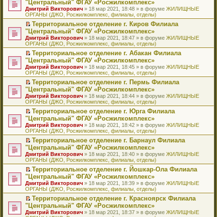
б
м
"Центральный" ФГАУ «Росжилкомплекс»
и
н
и
е
в
и
е
щ
у
ю
Дмитрий Викторович
» 18 мар 2021, 18:48 » в форуме
ЖИЛИЩНЫЕ
н
т
п
о
к
р
е
с
ОРГАНЫ (ДЖО, Росжилкомплекс, филиалы, отделы)
о
а
р
м
п
е
н
о
м
н
о
у
е
й
Территориальное отделение г. Киров Филиала
и
о
у
н
ч
н
р
т
П
ю
б
"Центральный" ФГАУ «Росжилкомплекс»
с
о
и
е
в
и
е
щ
Дмитрий Викторович
» 18 мар 2021, 18:47 » в форуме
ЖИЛИЩНЫЕ
о
м
т
п
о
к
р
е
ОРГАНЫ (ДЖО, Росжилкомплекс, филиалы, отделы)
о
у
а
р
м
п
е
н
б
с
н
о
у
е
й
Территориальное отделение г. Абакан Филиала
и
щ
о
н
ч
н
р
т
П
ю
"Центральный" ФГАУ «Росжилкомплекс»
е
о
о
и
е
в
и
е
Дмитрий Викторович
» 18 мар 2021, 18:45 » в форуме
ЖИЛИЩНЫЕ
н
б
м
т
п
о
к
р
ОРГАНЫ (ДЖО, Росжилкомплекс, филиалы, отделы)
и
щ
у
а
р
м
п
е
ю
е
с
н
о
у
е
й
Территориальное отделение г. Пермь Филиала
н
о
н
ч
н
р
т
П
"Центральный" ФГАУ «Росжилкомплекс»
и
о
о
и
е
в
и
е
Дмитрий Викторович
» 18 мар 2021, 18:44 » в форуме
ЖИЛИЩНЫЕ
ю
б
м
т
п
о
к
р
ОРГАНЫ (ДЖО, Росжилкомплекс, филиалы, отделы)
щ
у
а
р
м
п
е
е
с
н
о
у
е
й
Территориальное отделение г. Юрга Филиала
н
о
н
ч
н
р
т
П
"Центральный" ФГАУ «Росжилкомплекс»
и
о
о
и
е
в
и
е
Дмитрий Викторович
» 18 мар 2021, 18:42 » в форуме
ЖИЛИЩНЫЕ
ю
б
м
т
п
о
к
р
ОРГАНЫ (ДЖО, Росжилкомплекс, филиалы, отделы)
щ
у
а
р
м
п
е
е
с
н
о
у
е
й
Территориальное отделение г. Барнаул Филиала
н
о
н
ч
н
р
т
П
"Центральный" ФГАУ «Росжилкомплекс»
и
о
о
и
е
в
и
е
Дмитрий Викторович
» 18 мар 2021, 18:40 » в форуме
ЖИЛИЩНЫЕ
ю
б
м
т
п
о
к
р
ОРГАНЫ (ДЖО, Росжилкомплекс, филиалы, отделы)
щ
у
а
р
м
п
е
е
с
н
о
у
е
й
Территориальное отделение г. Йошкар-Ола Филиала
н
о
н
ч
н
р
т
П
"Центральный" ФГАУ «Росжилкомплекс»
и
о
о
и
е
в
и
е
Дмитрий Викторович
» 18 мар 2021, 18:39 » в форуме
ЖИЛИЩНЫЕ
ю
б
м
т
п
о
к
р
ОРГАНЫ (ДЖО, Росжилкомплекс, филиалы, отделы)
щ
у
а
р
м
п
е
е
с
н
о
у
е
й
Территориальное отделение г. Красноярск Филиала
н
о
н
ч
н
р
т
П
"Центральный" ФГАУ «Росжилкомплекс»
и
о
о
и
е
в
и
е
Дмитрий Викторович
» 18 мар 2021, 18:37 » в форуме
ЖИЛИЩНЫЕ
ю
б
м
т
п
о
к
р