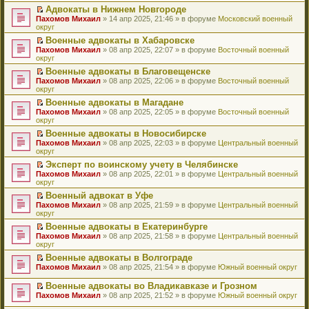
н
о
н
ч
у
е
й
Адвокаты в Нижнем Новгороде
и
о
о
и
н
р
т
П
Пахомов Михаил
» 14 апр 2025, 21:46 » в форуме
Московский военный
ю
б
м
т
е
в
и
е
округ
щ
у
а
п
о
к
р
е
с
н
Военные адвокаты в Хабаровске
р
м
п
е
н
о
н
П
Пахомов Михаил
о
у
е
й
» 08 апр 2025, 22:07 » в форуме
Восточный военный
и
о
о
е
округ
ч
н
р
т
ю
б
м
р
и
е
в
и
Военные адвокаты в Благовещенске
щ
у
е
т
п
о
к
П
Пахомов Михаил
е
с
й
» 08 апр 2025, 22:06 » в форуме
Восточный военный
а
р
м
п
е
округ
н
о
т
н
о
у
е
р
и
о
и
н
ч
н
р
Военные адвокаты в Магадане
е
ю
б
к
о
и
е
в
П
Пахомов Михаил
й
» 08 апр 2025, 22:05 » в форуме
Восточный военный
щ
п
м
т
п
о
е
округ
т
е
е
у
а
р
м
р
и
н
р
с
н
о
у
Военные адвокаты в Новосибирске
е
к
и
в
о
н
ч
н
П
Пахомов Михаил
й
» 08 апр 2025, 22:03 » в форуме
Центральный военный
п
ю
о
о
о
и
е
е
округ
т
е
м
б
м
т
п
р
и
р
у
Эксперт по воинскому учету в Челябинске
щ
у
а
р
е
к
в
н
П
Пахомов Михаил
е
с
н
о
й
» 08 апр 2025, 22:01 » в форуме
Центральный военный
п
о
е
е
округ
н
о
н
ч
т
е
м
п
р
и
о
о
и
и
р
у
Военный адвокат в Уфе
р
е
ю
б
м
т
к
в
н
П
Пахомов Михаил
о
й
» 08 апр 2025, 21:59 » в форуме
Центральный военный
щ
у
а
п
о
е
е
округ
ч
т
е
с
н
е
м
п
р
и
и
н
о
н
р
у
Военные адвокаты в Екатеринбурге
р
е
т
к
и
о
о
в
н
П
Пахомов Михаил
о
й
» 08 апр 2025, 21:58 » в форуме
Центральный военный
а
п
ю
б
м
о
е
е
округ
ч
т
н
е
щ
у
м
п
р
и
и
н
р
е
с
у
Военные адвокаты в Волгограде
р
е
т
к
о
в
н
о
н
П
Пахомов Михаил
о
й
» 08 апр 2025, 21:54 » в форуме
Южный военный округ
а
п
м
о
и
о
е
е
ч
т
н
е
у
м
ю
б
п
р
и
и
Военные адвокаты во Владикавказе и Грозном
н
р
с
у
щ
р
е
т
к
П
о
в
Пахомов Михаил
» 08 апр 2025, 21:52 » в форуме
Южный военный округ
о
н
е
о
й
а
п
е
м
о
о
е
н
ч
т
н
е