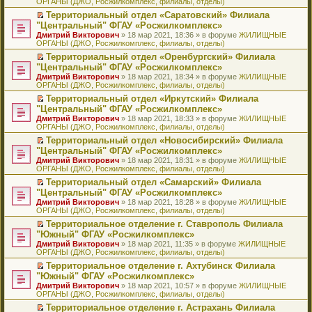
ОРГАНЫ (ДЖО, Росжилкомплекс, филиалы, отделы)
щ
у
а
р
м
п
е
е
с
н
о
у
е
й
Территориальный отдел «Саратовский» Филиала
н
о
н
ч
н
р
т
П
"Центральный" ФГАУ «Росжилкомплекс»
и
о
о
и
е
в
и
е
Дмитрий Викторович
» 18 мар 2021, 18:36 » в форуме
ЖИЛИЩНЫЕ
ю
б
м
т
п
о
к
р
ОРГАНЫ (ДЖО, Росжилкомплекс, филиалы, отделы)
щ
у
а
р
м
п
е
е
с
н
о
у
е
й
Территориальный отдел «Оренбургский» Филиала
н
о
н
ч
н
р
т
П
"Центральный" ФГАУ «Росжилкомплекс»
и
о
о
и
е
в
и
е
Дмитрий Викторович
» 18 мар 2021, 18:34 » в форуме
ЖИЛИЩНЫЕ
ю
б
м
т
п
о
к
р
ОРГАНЫ (ДЖО, Росжилкомплекс, филиалы, отделы)
щ
у
а
р
м
п
е
е
с
н
о
у
е
й
Территориальный отдел «Иркутский» Филиала
н
о
н
ч
н
р
т
П
"Центральный" ФГАУ «Росжилкомплекс»
и
о
о
и
е
в
и
е
Дмитрий Викторович
» 18 мар 2021, 18:33 » в форуме
ЖИЛИЩНЫЕ
ю
б
м
т
п
о
к
р
ОРГАНЫ (ДЖО, Росжилкомплекс, филиалы, отделы)
щ
у
а
р
м
п
е
е
с
н
о
у
е
й
Территориальный отдел «Новосибирский» Филиала
н
о
н
ч
н
р
т
П
"Центральный" ФГАУ «Росжилкомплекс»
и
о
о
и
е
в
и
е
Дмитрий Викторович
» 18 мар 2021, 18:31 » в форуме
ЖИЛИЩНЫЕ
ю
б
м
т
п
о
к
р
ОРГАНЫ (ДЖО, Росжилкомплекс, филиалы, отделы)
щ
у
а
р
м
п
е
е
с
н
о
у
е
й
Территориальный отдел «Самарский» Филиала
н
о
н
ч
н
р
т
П
"Центральный" ФГАУ «Росжилкомплекс»
и
о
о
и
е
в
и
е
Дмитрий Викторович
» 18 мар 2021, 18:28 » в форуме
ЖИЛИЩНЫЕ
ю
б
м
т
п
о
к
р
ОРГАНЫ (ДЖО, Росжилкомплекс, филиалы, отделы)
щ
у
а
р
м
п
е
е
с
н
о
у
е
й
Территориальное отделение г. Ставрополь Филиала
н
о
н
ч
н
р
т
П
"Южный" ФГАУ «Росжилкомплекс»
и
о
о
и
е
в
и
е
Дмитрий Викторович
» 18 мар 2021, 11:35 » в форуме
ЖИЛИЩНЫЕ
ю
б
м
т
п
о
к
р
ОРГАНЫ (ДЖО, Росжилкомплекс, филиалы, отделы)
щ
у
а
р
м
п
е
е
с
н
о
у
е
й
Территориальное отделение г. Ахтубинск Филиала
н
о
н
ч
н
р
т
П
"Южный" ФГАУ «Росжилкомплекс»
и
о
о
и
е
в
и
е
Дмитрий Викторович
» 18 мар 2021, 10:57 » в форуме
ЖИЛИЩНЫЕ
ю
б
м
т
п
о
к
р
ОРГАНЫ (ДЖО, Росжилкомплекс, филиалы, отделы)
щ
у
а
р
м
п
е
е
с
н
о
у
е
й
Территориальное отделение г. Астрахань Филиала