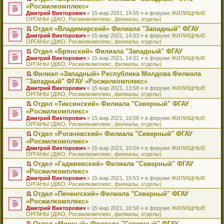
н
о
н
ч
н
р
т
П
«Росжилкомплекс»
и
о
о
и
е
в
и
е
Дмитрий Викторович
» 15 мар 2021, 14:55 » в форуме
ЖИЛИЩНЫЕ
ю
б
м
т
п
о
к
р
ОРГАНЫ (ДЖО, Росжилкомплекс, филиалы, отделы)
щ
у
а
р
м
п
е
е
с
н
о
у
е
й
Отдел «Владимирский» Филиала "Западный" ФГАУ
н
о
н
ч
н
р
т
П
Дмитрий Викторович
» 15 мар 2021, 14:03 » в форуме
ЖИЛИЩНЫЕ
и
о
о
и
е
в
и
е
ОРГАНЫ (ДЖО, Росжилкомплекс, филиалы, отделы)
ю
б
м
т
п
о
к
р
Отдел «Брянский» Филиала "Западный" ФГАУ
щ
у
а
р
м
п
е
П
Дмитрий Викторович
е
с
н
о
у
е
й
» 15 мар 2021, 14:01 » в форуме
ЖИЛИЩНЫЕ
е
ОРГАНЫ (ДЖО, Росжилкомплекс, филиалы, отделы)
н
о
н
ч
н
р
т
р
и
о
о
и
е
в
и
Филиал «Западный» Республика Молдова Филиала
е
ю
б
м
т
п
о
к
П
"Западный" ФГАУ «Росжилкомплекс»
й
щ
у
а
р
м
п
е
т
Дмитрий Викторович
е
с
н
о
у
е
» 15 мар 2021, 13:58 » в форуме
ЖИЛИЩНЫЕ
р
и
ОРГАНЫ (ДЖО, Росжилкомплекс, филиалы, отделы)
н
о
н
ч
н
р
е
к
и
о
о
и
е
в
й
Отдел «Тиксинский» Филиала "Северный" ФГАУ
п
ю
б
м
т
п
о
т
П
«Росжилкомплекс»
е
щ
у
а
р
м
и
е
р
Дмитрий Викторович
е
с
н
о
у
» 15 мар 2021, 10:56 » в форуме
ЖИЛИЩНЫЕ
к
р
в
ОРГАНЫ (ДЖО, Росжилкомплекс, филиалы, отделы)
н
о
н
ч
н
п
е
о
и
о
о
и
е
е
й
Отдел «Рогачевский» Филиала "Северный" ФГАУ
м
ю
б
м
т
п
р
т
П
«Росжилкомплекс»
у
щ
у
а
р
в
и
е
н
Дмитрий Викторович
е
с
н
о
» 15 мар 2021, 10:54 » в форуме
ЖИЛИЩНЫЕ
о
к
р
е
ОРГАНЫ (ДЖО, Росжилкомплекс, филиалы, отделы)
н
о
н
ч
м
п
е
п
и
о
о
и
у
е
й
Отдел «Гаджиевский» Филиала "Северный" ФГАУ
р
ю
б
м
т
н
р
т
П
«Росжилкомплекс»
о
щ
у
а
е
в
и
е
ч
Дмитрий Викторович
е
с
н
» 15 мар 2021, 10:53 » в форуме
ЖИЛИЩНЫЕ
п
о
к
р
и
ОРГАНЫ (ДЖО, Росжилкомплекс, филиалы, отделы)
н
о
н
р
м
п
е
т
и
о
о
о
у
е
й
Отдел «Печенгский» Филиала "Северный" ФГАУ
а
ю
б
м
ч
н
р
т
П
«Росжилкомплекс»
н
щ
у
и
е
в
и
е
н
Дмитрий Викторович
е
с
» 15 мар 2021, 10:50 » в форуме
ЖИЛИЩНЫЕ
т
п
о
к
р
о
ОРГАНЫ (ДЖО, Росжилкомплекс, филиалы, отделы)
н
о
а
р
м
п
е
м
и
о
н
о
у
е
й
Отдел «Мирный» Филиала "Северный" ФГАУ