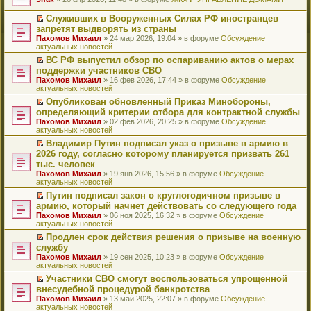
т
е
и
р
Служивших в Вооруженных Силах РФ иностранцев
к
е
П
запретят выдворять из страны
п
й
е
Пахомов Михаил
» 24 мар 2026, 19:04 » в форуме
Обсуждение
е
т
р
актуальных новостей
р
и
е
в
к
й
ВС РФ выпустил обзор по оспариванию актов о мерах
о
п
т
П
поддержки участников СВО
м
е
и
е
Пахомов Михаил
» 16 фев 2026, 17:44 » в форуме
Обсуждение
у
р
к
р
актуальных новостей
н
в
п
е
е
о
е
й
Опубликован обновленный Приказ Минобороны,
п
м
р
т
П
определяющий критерии отбора для контрактной службы
р
у
в
и
е
Пахомов Михаил
» 02 фев 2026, 20:25 » в форуме
Обсуждение
о
н
о
к
р
актуальных новостей
ч
е
м
п
е
и
п
у
е
й
Владимир Путин подписал указ о призыве в армию в
т
р
н
р
т
П
2026 году, согласно которому планируется призвать 261
а
о
е
в
и
е
тыс. человек
н
ч
п
о
к
р
н
и
Пахомов Михаил
» 19 янв 2026, 15:56 » в форуме
Обсуждение
р
м
п
е
о
т
актуальных новостей
о
у
е
й
м
а
ч
н
р
т
Путин подписал закон о круглогодичном призыве в
у
н
и
е
в
и
П
армию, который начнет действовать со следующего года
с
н
т
п
о
к
е
о
о
Пахомов Михаил
» 06 ноя 2025, 16:32 » в форуме
Обсуждение
а
р
м
п
р
о
м
актуальных новостей
н
о
у
е
е
б
у
н
ч
н
р
й
Продлен срок действия решения о призыве на военную
щ
с
о
и
е
в
т
П
службу
е
о
м
т
п
о
и
е
н
о
Пахомов Михаил
» 19 сен 2025, 10:23 » в форуме
Обсуждение
у
а
р
м
к
р
и
б
актуальных новостей
с
н
о
у
п
е
ю
щ
о
н
ч
н
е
й
Участники СВО смогут воспользоваться упрощенной
е
о
о
и
е
р
т
П
внесудебной процедурой банкротства
н
б
м
т
п
в
и
е
и
Пахомов Михаил
» 13 май 2025, 22:07 » в форуме
Обсуждение
щ
у
а
р
о
к
р
ю
актуальных новостей
е
с
н
о
м
п
е