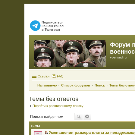
Подписаться
на наш канал
в Телеграм
Форум 
военно
voensud.ru
Ссылки
FAQ
На главную
Список форумов
Поиск
Темы без ответ
Темы без ответов
Перейти к расширенному поиску
ТЕМЫ
Уменьшения размера платы за ненадлежаще