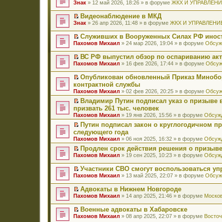
П
Знак
» 12 май 2026, 18:26 » в форуме
ЖКХ И УПРАВЛЕН
е
р
Видеонаблюдение в МКД
е
П
Знак
» 26 апр 2026, 11:48 » в форуме
ЖКХ И УПРАВЛЕНИ
й
е
т
р
Служивших в Вооруженных Силах РФ иност
и
е
П
к
Пахомов Михаил
» 24 мар 2026, 19:04 » в форуме
Обсуж
й
е
п
т
р
е
ВС РФ выпустил обзор по оспариванию акт
и
е
р
П
к
Пахомов Михаил
» 16 фев 2026, 17:44 » в форуме
Обсуж
й
в
е
п
т
о
р
е
Опубликован обновленный Приказ Минобо
и
м
е
р
П
к
контрактной службы
у
й
в
е
п
н
Пахомов Михаил
» 02 фев 2026, 20:25 » в форуме
Обсуж
т
о
р
е
е
и
м
е
Владимир Путин подписал указ о призыве в
р
п
к
у
й
П
в
призвать 261 тыс. человек
р
п
н
т
е
о
о
Пахомов Михаил
» 19 янв 2026, 15:56 » в форуме
Обсужд
е
е
и
р
м
ч
р
п
к
е
Путин подписал закон о круглогодичном п
у
и
в
р
п
й
П
н
следующего года
т
о
о
е
т
е
е
а
Пахомов Михаил
» 06 ноя 2025, 16:32 » в форуме
Обсужд
м
ч
р
и
р
п
н
у
и
в
к
е
Продлен срок действия решения о призыве
р
н
н
т
о
п
й
П
о
Пахомов Михаил
» 19 сен 2025, 10:23 » в форуме
Обсужд
о
е
а
м
е
т
е
ч
м
п
н
у
р
и
р
и
у
Участники СВО смогут воспользоваться у
р
н
н
в
к
е
т
с
П
о
Пахомов Михаил
» 13 май 2025, 22:07 » в форуме
Обсуж
о
е
о
п
й
а
о
е
ч
м
п
м
е
т
н
о
р
и
у
Адвокаты в Нижнем Новгороде
р
у
р
и
н
б
е
т
с
П
о
н
в
к
Пахомов Михаил
» 14 апр 2025, 21:46 » в форуме
Москов
о
щ
й
а
о
е
ч
е
о
п
м
е
т
н
о
р
и
п
м
е
у
Военные адвокаты в Хабаровске
н
и
н
б
е
т
р
у
р
с
П
и
к
Пахомов Михаил
» 08 апр 2025, 22:07 » в форуме
Восточ
о
щ
й
а
о
н
в
о
е
ю
п