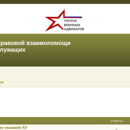
правовой взаимопомощи
служащих
ов
ОТВЕТЫ
е оказание КУ