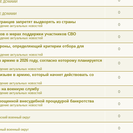
0
ИЕ ДОМАМИ
0
Е ДОМАМИ
ранцев запретят выдворять из страны
0
дение актуальных новостей
ов о мерах поддержки участников СВО
0
дение актуальных новостей
роны, определяющий критерии отбора для
0
дение актуальных новостей
 армию в 2026 году, согласно которому планируется
0
ение актуальных новостей
ризыве в армию, который начнет действовать со
0
ение актуальных новостей
 на военную службу
0
ение актуальных новостей
прощенной внесудебной процедурой банкротства
0
дение актуальных новостей
0
ский военный округ
0
ный военный округ