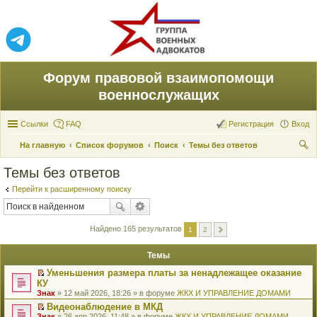
Форум правовой взаимопомощи
военнослужащих
Ссылки
FAQ
Регистрация
Вход
На главную
Список форумов
Поиск
Темы без ответов
ои
Темы без ответов
ск
Перейти к расширенному поиску
Найдено 165 результатов
1
2
Темы
Уменьшения размера платы за ненадлежащее оказание
П
КУ
е
Знак
» 12 май 2026, 18:26 » в форуме
ЖКХ И УПРАВЛЕНИЕ ДОМАМИ
р
е
Видеонаблюдение в МКД
й
П
Знак
» 26 апр 2026, 11:48 » в форуме
ЖКХ И УПРАВЛЕНИЕ ДОМАМИ