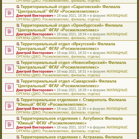
ОРГАНЫ (ДЖО, Росжилкомплекс, филиалы, отделы)
щ
у
а
р
м
п
е
е
с
н
о
у
е
й
Территориальный отдел «Саратовский» Филиала
н
о
н
ч
н
р
т
П
"Центральный" ФГАУ «Росжилкомплекс»
и
о
о
и
е
в
и
е
Дмитрий Викторович
» 18 мар 2021, 18:36 » в форуме
ЖИЛИЩНЫЕ
ю
б
м
т
п
о
к
р
ОРГАНЫ (ДЖО, Росжилкомплекс, филиалы, отделы)
щ
у
а
р
м
п
е
е
с
н
о
у
е
й
Территориальный отдел «Оренбургский» Филиала
н
о
н
ч
н
р
т
П
"Центральный" ФГАУ «Росжилкомплекс»
и
о
о
и
е
в
и
е
Дмитрий Викторович
» 18 мар 2021, 18:34 » в форуме
ЖИЛИЩНЫЕ
ю
б
м
т
п
о
к
р
ОРГАНЫ (ДЖО, Росжилкомплекс, филиалы, отделы)
щ
у
а
р
м
п
е
е
с
н
о
у
е
й
Территориальный отдел «Иркутский» Филиала
н
о
н
ч
н
р
т
П
"Центральный" ФГАУ «Росжилкомплекс»
и
о
о
и
е
в
и
е
Дмитрий Викторович
» 18 мар 2021, 18:33 » в форуме
ЖИЛИЩНЫЕ
ю
б
м
т
п
о
к
р
ОРГАНЫ (ДЖО, Росжилкомплекс, филиалы, отделы)
щ
у
а
р
м
п
е
е
с
н
о
у
е
й
Территориальный отдел «Новосибирский» Филиала
н
о
н
ч
н
р
т
П
"Центральный" ФГАУ «Росжилкомплекс»
и
о
о
и
е
в
и
е
Дмитрий Викторович
» 18 мар 2021, 18:31 » в форуме
ЖИЛИЩНЫЕ
ю
б
м
т
п
о
к
р
ОРГАНЫ (ДЖО, Росжилкомплекс, филиалы, отделы)
щ
у
а
р
м
п
е
е
с
н
о
у
е
й
Территориальный отдел «Самарский» Филиала
н
о
н
ч
н
р
т
П
"Центральный" ФГАУ «Росжилкомплекс»
и
о
о
и
е
в
и
е
Дмитрий Викторович
» 18 мар 2021, 18:28 » в форуме
ЖИЛИЩНЫЕ
ю
б
м
т
п
о
к
р
ОРГАНЫ (ДЖО, Росжилкомплекс, филиалы, отделы)
щ
у
а
р
м
п
е
е
с
н
о
у
е
й
Территориальное отделение г. Ставрополь Филиала
н
о
н
ч
н
р
т
П
"Южный" ФГАУ «Росжилкомплекс»
и
о
о
и
е
в
и
е
Дмитрий Викторович
» 18 мар 2021, 11:35 » в форуме
ЖИЛИЩНЫЕ
ю
б
м
т
п
о
к
р
ОРГАНЫ (ДЖО, Росжилкомплекс, филиалы, отделы)
щ
у
а
р
м
п
е
е
с
н
о
у
е
й
Территориальное отделение г. Ахтубинск Филиала
н
о
н
ч
н
р
т
П
"Южный" ФГАУ «Росжилкомплекс»
и
о
о
и
е
в
и
е
Дмитрий Викторович
» 18 мар 2021, 10:57 » в форуме
ЖИЛИЩНЫЕ
ю
б
м
т
п
о
к
р
ОРГАНЫ (ДЖО, Росжилкомплекс, филиалы, отделы)
щ
у
а
р
м
п
е
е
с
н
о
у
е
й
Территориальное отделение г. Астрахань Филиала