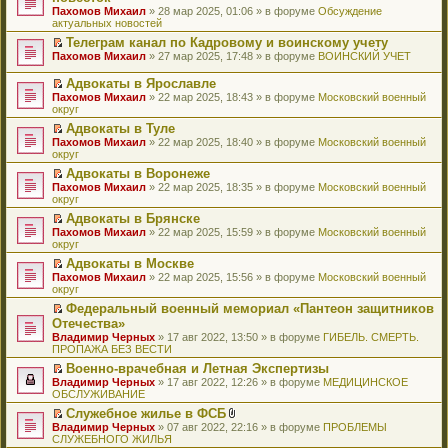
и
т
к
о
в
е
щ
н
Пахомов Михаил
о
» 28 мар 2025, 01:06 » в форуме
Обсуждение
о
ю
а
п
м
о
р
е
е
актуальных новостей
ч
о
н
е
у
м
е
н
п
и
б
н
р
с
у
й
Телеграм канал по Кадровому и воинскому учету
и
р
т
щ
о
в
о
н
т
П
ю
Пахомов Михаил
о
» 27 мар 2025, 17:48 » в форуме
ВОИНСКИЙ УЧЕТ
а
е
м
о
о
е
и
е
ч
н
н
у
м
б
п
к
р
и
Адвокаты в Ярославле
н
и
с
у
щ
р
п
е
т
П
о
ю
Пахомов Михаил
» 22 мар 2025, 18:43 » в форуме
Московский военный
о
н
е
о
е
й
а
е
м
округ
о
е
н
ч
р
т
н
р
у
б
п
и
и
в
и
Адвокаты в Туле
н
е
с
щ
р
ю
т
о
к
П
о
Пахомов Михаил
й
» 22 мар 2025, 18:40 » в форуме
Московский военный
о
е
о
а
м
п
е
м
округ
т
о
н
ч
н
у
е
р
у
и
б
и
и
Адвокаты в Воронеже
н
н
р
е
с
к
щ
ю
т
П
о
е
в
Пахомов Михаил
й
» 22 мар 2025, 18:35 » в форуме
Московский военный
о
п
е
а
е
м
п
о
округ
т
о
е
н
н
р
у
р
м
и
б
р
и
Адвокаты в Брянске
н
е
с
о
у
к
щ
в
ю
П
о
Пахомов Михаил
й
» 22 мар 2025, 15:59 » в форуме
Московский военный
о
ч
н
п
е
о
е
м
округ
т
о
и
е
е
н
м
р
у
и
б
т
п
р
и
у
Адвокаты в Москве
е
с
к
щ
а
р
в
ю
н
П
Пахомов Михаил
й
» 22 мар 2025, 15:56 » в форуме
Московский военный
о
п
е
н
о
о
е
е
округ
т
о
е
н
н
ч
м
п
р
и
б
р
и
о
и
у
Федеральный военный мемориал «Пантеон защитников
р
е
к
щ
в
ю
м
т
н
П
Отечества»
о
й
п
е
о
у
а
е
е
ч
т
Владимир Черных
е
» 17 авг 2022, 13:50 » в форуме
ГИБЕЛЬ. СМЕРТЬ.
н
м
с
н
п
р
и
и
ПРОПАЖА БЕЗ ВЕСТИ
р
и
у
о
н
р
е
т
к
в
ю
н
о
о
о
й
Военно-врачебная и Летная Экспертизы
а
п
о
е
б
м
ч
т
П
Владимир Черных
н
е
» 17 авг 2022, 12:26 » в форуме
МЕДИЦИНСКОЕ
м
п
щ
у
и
и
е
ОБСЛУЖИВАНИЕ
н
р
у
р
е
с
т
к
р
о
в
н
о
Служебное жилье в ФСБ
н
о
а
п
е
м
о
е
ч
П
В
и
о
Владимир Черных
н
е
й
» 07 авг 2022, 22:16 » в форуме
ПРОБЛЕМЫ
у
м
п
и
е
л
ю
б
СЛУЖЕБНОГО ЖИЛЬЯ
н
р
т
с
у
р
т
р
о