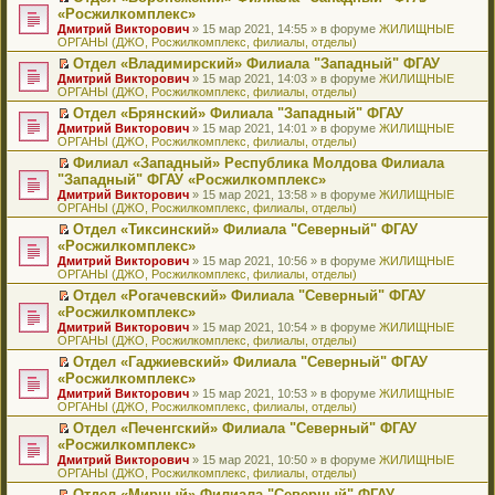
н
о
н
ч
н
р
т
П
«Росжилкомплекс»
и
о
о
и
е
в
и
е
Дмитрий Викторович
» 15 мар 2021, 14:55 » в форуме
ЖИЛИЩНЫЕ
ю
б
м
т
п
о
к
р
ОРГАНЫ (ДЖО, Росжилкомплекс, филиалы, отделы)
щ
у
а
р
м
п
е
е
с
н
о
у
е
й
Отдел «Владимирский» Филиала "Западный" ФГАУ
н
о
н
ч
н
р
т
П
Дмитрий Викторович
» 15 мар 2021, 14:03 » в форуме
ЖИЛИЩНЫЕ
и
о
о
и
е
в
и
е
ОРГАНЫ (ДЖО, Росжилкомплекс, филиалы, отделы)
ю
б
м
т
п
о
к
р
Отдел «Брянский» Филиала "Западный" ФГАУ
щ
у
а
р
м
п
е
П
Дмитрий Викторович
е
с
н
о
у
е
й
» 15 мар 2021, 14:01 » в форуме
ЖИЛИЩНЫЕ
е
ОРГАНЫ (ДЖО, Росжилкомплекс, филиалы, отделы)
н
о
н
ч
н
р
т
р
и
о
о
и
е
в
и
Филиал «Западный» Республика Молдова Филиала
е
ю
б
м
т
п
о
к
П
"Западный" ФГАУ «Росжилкомплекс»
й
щ
у
а
р
м
п
е
т
Дмитрий Викторович
е
с
н
о
у
е
» 15 мар 2021, 13:58 » в форуме
ЖИЛИЩНЫЕ
р
и
ОРГАНЫ (ДЖО, Росжилкомплекс, филиалы, отделы)
н
о
н
ч
н
р
е
к
и
о
о
и
е
в
й
Отдел «Тиксинский» Филиала "Северный" ФГАУ
п
ю
б
м
т
п
о
т
П
«Росжилкомплекс»
е
щ
у
а
р
м
и
е
р
Дмитрий Викторович
е
с
н
о
у
» 15 мар 2021, 10:56 » в форуме
ЖИЛИЩНЫЕ
к
р
в
ОРГАНЫ (ДЖО, Росжилкомплекс, филиалы, отделы)
н
о
н
ч
н
п
е
о
и
о
о
и
е
е
й
Отдел «Рогачевский» Филиала "Северный" ФГАУ
м
ю
б
м
т
п
р
т
П
«Росжилкомплекс»
у
щ
у
а
р
в
и
е
н
Дмитрий Викторович
е
с
н
о
» 15 мар 2021, 10:54 » в форуме
ЖИЛИЩНЫЕ
о
к
р
е
ОРГАНЫ (ДЖО, Росжилкомплекс, филиалы, отделы)
н
о
н
ч
м
п
е
п
и
о
о
и
у
е
й
Отдел «Гаджиевский» Филиала "Северный" ФГАУ
р
ю
б
м
т
н
р
т
П
«Росжилкомплекс»
о
щ
у
а
е
в
и
е
ч
Дмитрий Викторович
е
с
н
» 15 мар 2021, 10:53 » в форуме
ЖИЛИЩНЫЕ
п
о
к
р
и
ОРГАНЫ (ДЖО, Росжилкомплекс, филиалы, отделы)
н
о
н
р
м
п
е
т
и
о
о
о
у
е
й
Отдел «Печенгский» Филиала "Северный" ФГАУ
а
ю
б
м
ч
н
р
т
П
«Росжилкомплекс»
н
щ
у
и
е
в
и
е
н
Дмитрий Викторович
е
с
» 15 мар 2021, 10:50 » в форуме
ЖИЛИЩНЫЕ
т
п
о
к
р
о
ОРГАНЫ (ДЖО, Росжилкомплекс, филиалы, отделы)
н
о
а
р
м
п
е
м
и
о
н
о
у
е
й
Отдел «Мирный» Филиала "Северный" ФГАУ