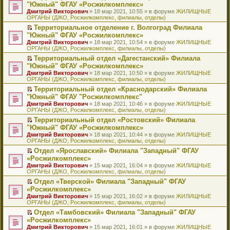
н
о
н
ч
н
р
т
П
"Южный" ФГАУ «Росжилкомплекс»
и
о
о
и
е
в
и
е
Дмитрий Викторович
» 18 мар 2021, 10:55 » в форуме
ЖИЛИЩНЫЕ
ю
б
м
т
п
о
к
р
ОРГАНЫ (ДЖО, Росжилкомплекс, филиалы, отделы)
щ
у
а
р
м
п
е
е
с
н
о
у
е
й
Территориальное отделение г. Волгоград Филиала
н
о
н
ч
н
р
т
П
"Южный" ФГАУ «Росжилкомплекс»
и
о
о
и
е
в
и
е
Дмитрий Викторович
» 18 мар 2021, 10:54 » в форуме
ЖИЛИЩНЫЕ
ю
б
м
т
п
о
к
р
ОРГАНЫ (ДЖО, Росжилкомплекс, филиалы, отделы)
щ
у
а
р
м
п
е
е
с
н
о
у
е
й
Территориальный отдел «Дагестанский» Филиала
н
о
н
ч
н
р
т
П
"Южный" ФГАУ «Росжилкомплекс»
и
о
о
и
е
в
и
е
Дмитрий Викторович
» 18 мар 2021, 10:50 » в форуме
ЖИЛИЩНЫЕ
ю
б
м
т
п
о
к
р
ОРГАНЫ (ДЖО, Росжилкомплекс, филиалы, отделы)
щ
у
а
р
м
п
е
е
с
н
о
у
е
й
Территориальный отдел «Краснодарский» Филиала
н
о
н
ч
н
р
т
П
"Южный" ФГАУ "Росжилкомплекс"
и
о
о
и
е
в
и
е
Дмитрий Викторович
» 18 мар 2021, 10:46 » в форуме
ЖИЛИЩНЫЕ
ю
б
м
т
п
о
к
р
ОРГАНЫ (ДЖО, Росжилкомплекс, филиалы, отделы)
щ
у
а
р
м
п
е
е
с
н
о
у
е
й
Территориальный отдел «Ростовский» Филиала
н
о
н
ч
н
р
т
П
"Южный" ФГАУ «Росжилкомплекс»
и
о
о
и
е
в
и
е
Дмитрий Викторович
» 18 мар 2021, 10:44 » в форуме
ЖИЛИЩНЫЕ
ю
б
м
т
п
о
к
р
ОРГАНЫ (ДЖО, Росжилкомплекс, филиалы, отделы)
щ
у
а
р
м
п
е
е
с
н
о
у
е
й
Отдел «Ярославский» Филиала "Западный" ФГАУ
н
о
н
ч
н
р
т
П
«Росжилкомплекс»
и
о
о
и
е
в
и
е
Дмитрий Викторович
» 15 мар 2021, 16:04 » в форуме
ЖИЛИЩНЫЕ
ю
б
м
т
п
о
к
р
ОРГАНЫ (ДЖО, Росжилкомплекс, филиалы, отделы)
щ
у
а
р
м
п
е
е
с
н
о
у
е
й
Отдел «Тверской» Филиала "Западный" ФГАУ
н
о
н
ч
н
р
т
П
«Росжилкомплекс»
и
о
о
и
е
в
и
е
Дмитрий Викторович
» 15 мар 2021, 16:02 » в форуме
ЖИЛИЩНЫЕ
ю
б
м
т
п
о
к
р
ОРГАНЫ (ДЖО, Росжилкомплекс, филиалы, отделы)
щ
у
а
р
м
п
е
е
с
н
о
у
е
й
Отдел «Тамбовский» Филиала "Западный" ФГАУ
н
о
н
ч
н
р
т
П
«Росжилкомплекс»
и
о
о
и
е
в
и
е
Дмитрий Викторович
» 15 мар 2021, 16:01 » в форуме
ЖИЛИЩНЫЕ
ю
б
м
т
п
о
к
р