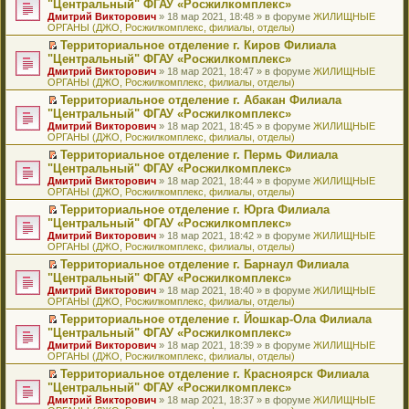
б
м
"Центральный" ФГАУ «Росжилкомплекс»
и
н
и
е
в
и
е
щ
у
ю
Дмитрий Викторович
» 18 мар 2021, 18:48 » в форуме
ЖИЛИЩНЫЕ
н
т
п
о
к
р
е
с
ОРГАНЫ (ДЖО, Росжилкомплекс, филиалы, отделы)
о
а
р
м
п
е
н
о
м
н
о
у
е
й
Территориальное отделение г. Киров Филиала
и
о
у
н
ч
н
р
т
П
ю
б
"Центральный" ФГАУ «Росжилкомплекс»
с
о
и
е
в
и
е
щ
Дмитрий Викторович
» 18 мар 2021, 18:47 » в форуме
ЖИЛИЩНЫЕ
о
м
т
п
о
к
р
е
ОРГАНЫ (ДЖО, Росжилкомплекс, филиалы, отделы)
о
у
а
р
м
п
е
н
б
с
н
о
у
е
й
Территориальное отделение г. Абакан Филиала
и
щ
о
н
ч
н
р
т
П
ю
"Центральный" ФГАУ «Росжилкомплекс»
е
о
о
и
е
в
и
е
Дмитрий Викторович
» 18 мар 2021, 18:45 » в форуме
ЖИЛИЩНЫЕ
н
б
м
т
п
о
к
р
ОРГАНЫ (ДЖО, Росжилкомплекс, филиалы, отделы)
и
щ
у
а
р
м
п
е
ю
е
с
н
о
у
е
й
Территориальное отделение г. Пермь Филиала
н
о
н
ч
н
р
т
П
"Центральный" ФГАУ «Росжилкомплекс»
и
о
о
и
е
в
и
е
Дмитрий Викторович
» 18 мар 2021, 18:44 » в форуме
ЖИЛИЩНЫЕ
ю
б
м
т
п
о
к
р
ОРГАНЫ (ДЖО, Росжилкомплекс, филиалы, отделы)
щ
у
а
р
м
п
е
е
с
н
о
у
е
й
Территориальное отделение г. Юрга Филиала
н
о
н
ч
н
р
т
П
"Центральный" ФГАУ «Росжилкомплекс»
и
о
о
и
е
в
и
е
Дмитрий Викторович
» 18 мар 2021, 18:42 » в форуме
ЖИЛИЩНЫЕ
ю
б
м
т
п
о
к
р
ОРГАНЫ (ДЖО, Росжилкомплекс, филиалы, отделы)
щ
у
а
р
м
п
е
е
с
н
о
у
е
й
Территориальное отделение г. Барнаул Филиала
н
о
н
ч
н
р
т
П
"Центральный" ФГАУ «Росжилкомплекс»
и
о
о
и
е
в
и
е
Дмитрий Викторович
» 18 мар 2021, 18:40 » в форуме
ЖИЛИЩНЫЕ
ю
б
м
т
п
о
к
р
ОРГАНЫ (ДЖО, Росжилкомплекс, филиалы, отделы)
щ
у
а
р
м
п
е
е
с
н
о
у
е
й
Территориальное отделение г. Йошкар-Ола Филиала
н
о
н
ч
н
р
т
П
"Центральный" ФГАУ «Росжилкомплекс»
и
о
о
и
е
в
и
е
Дмитрий Викторович
» 18 мар 2021, 18:39 » в форуме
ЖИЛИЩНЫЕ
ю
б
м
т
п
о
к
р
ОРГАНЫ (ДЖО, Росжилкомплекс, филиалы, отделы)
щ
у
а
р
м
п
е
е
с
н
о
у
е
й
Территориальное отделение г. Красноярск Филиала
н
о
н
ч
н
р
т
П
"Центральный" ФГАУ «Росжилкомплекс»
и
о
о
и
е
в
и
е
Дмитрий Викторович
» 18 мар 2021, 18:37 » в форуме
ЖИЛИЩНЫЕ
ю
б
м
т
п
о
к
р