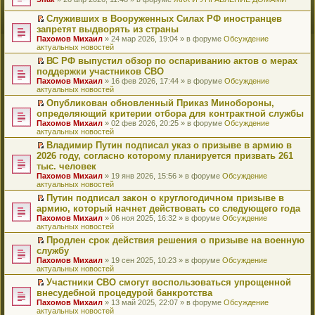
т
е
и
р
Служивших в Вооруженных Силах РФ иностранцев
к
е
П
запретят выдворять из страны
п
й
е
Пахомов Михаил
» 24 мар 2026, 19:04 » в форуме
Обсуждение
е
т
р
актуальных новостей
р
и
е
в
к
й
ВС РФ выпустил обзор по оспариванию актов о мерах
о
п
т
П
поддержки участников СВО
м
е
и
е
Пахомов Михаил
» 16 фев 2026, 17:44 » в форуме
Обсуждение
у
р
к
р
актуальных новостей
н
в
п
е
е
о
е
й
Опубликован обновленный Приказ Минобороны,
п
м
р
т
П
определяющий критерии отбора для контрактной службы
р
у
в
и
е
Пахомов Михаил
» 02 фев 2026, 20:25 » в форуме
Обсуждение
о
н
о
к
р
актуальных новостей
ч
е
м
п
е
и
п
у
е
й
Владимир Путин подписал указ о призыве в армию в
т
р
н
р
т
П
2026 году, согласно которому планируется призвать 261
а
о
е
в
и
е
тыс. человек
н
ч
п
о
к
р
н
и
Пахомов Михаил
» 19 янв 2026, 15:56 » в форуме
Обсуждение
р
м
п
е
о
т
актуальных новостей
о
у
е
й
м
а
ч
н
р
т
Путин подписал закон о круглогодичном призыве в
у
н
и
е
в
и
П
армию, который начнет действовать со следующего года
с
н
т
п
о
к
е
о
о
Пахомов Михаил
» 06 ноя 2025, 16:32 » в форуме
Обсуждение
а
р
м
п
р
о
м
актуальных новостей
н
о
у
е
е
б
у
н
ч
н
р
й
Продлен срок действия решения о призыве на военную
щ
с
о
и
е
в
т
П
службу
е
о
м
т
п
о
и
е
н
о
Пахомов Михаил
» 19 сен 2025, 10:23 » в форуме
Обсуждение
у
а
р
м
к
р
и
б
актуальных новостей
с
н
о
у
п
е
ю
щ
о
н
ч
н
е
й
Участники СВО смогут воспользоваться упрощенной
е
о
о
и
е
р
т
П
внесудебной процедурой банкротства
н
б
м
т
п
в
и
е
и
Пахомов Михаил
» 13 май 2025, 22:07 » в форуме
Обсуждение
щ
у
а
р
о
к
р
ю
актуальных новостей
е
с
н
о
м
п
е