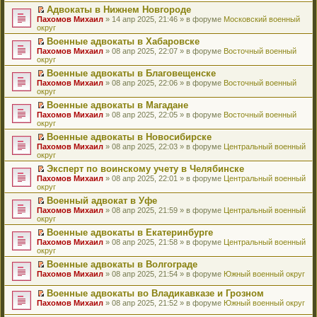
н
о
н
ч
у
е
й
Адвокаты в Нижнем Новгороде
и
о
о
и
н
р
т
П
Пахомов Михаил
» 14 апр 2025, 21:46 » в форуме
Московский военный
ю
б
м
т
е
в
и
е
округ
щ
у
а
п
о
к
р
е
с
н
Военные адвокаты в Хабаровске
р
м
п
е
н
о
н
П
Пахомов Михаил
о
у
е
й
» 08 апр 2025, 22:07 » в форуме
Восточный военный
и
о
о
е
округ
ч
н
р
т
ю
б
м
р
и
е
в
и
Военные адвокаты в Благовещенске
щ
у
е
т
п
о
к
П
Пахомов Михаил
е
с
й
» 08 апр 2025, 22:06 » в форуме
Восточный военный
а
р
м
п
е
округ
н
о
т
н
о
у
е
р
и
о
и
н
ч
н
р
Военные адвокаты в Магадане
е
ю
б
к
о
и
е
в
П
Пахомов Михаил
й
» 08 апр 2025, 22:05 » в форуме
Восточный военный
щ
п
м
т
п
о
е
округ
т
е
е
у
а
р
м
р
и
н
р
с
н
о
у
Военные адвокаты в Новосибирске
е
к
и
в
о
н
ч
н
П
Пахомов Михаил
й
» 08 апр 2025, 22:03 » в форуме
Центральный военный
п
ю
о
о
о
и
е
е
округ
т
е
м
б
м
т
п
р
и
р
у
Эксперт по воинскому учету в Челябинске
щ
у
а
р
е
к
в
н
П
Пахомов Михаил
е
с
н
о
й
» 08 апр 2025, 22:01 » в форуме
Центральный военный
п
о
е
е
округ
н
о
н
ч
т
е
м
п
р
и
о
о
и
и
р
у
Военный адвокат в Уфе
р
е
ю
б
м
т
к
в
н
П
Пахомов Михаил
о
й
» 08 апр 2025, 21:59 » в форуме
Центральный военный
щ
у
а
п
о
е
е
округ
ч
т
е
с
н
е
м
п
р
и
и
н
о
н
р
у
Военные адвокаты в Екатеринбурге
р
е
т
к
и
о
о
в
н
П
Пахомов Михаил
о
й
» 08 апр 2025, 21:58 » в форуме
Центральный военный
а
п
ю
б
м
о
е
е
округ
ч
т
н
е
щ
у
м
п
р
и
и
н
р
е
с
у
Военные адвокаты в Волгограде
р
е
т
к
о
в
н
о
н
П
Пахомов Михаил
о
й
» 08 апр 2025, 21:54 » в форуме
Южный военный округ
а
п
м
о
и
о
е
е
ч
т
н
е
у
м
ю
б
п
р
и
и
Военные адвокаты во Владикавказе и Грозном
н
р
с
у
щ
р
е
т
к
П
о
в
Пахомов Михаил
» 08 апр 2025, 21:52 » в форуме
Южный военный округ
о
н
е
о
й
а
п
е
м
о
о
е
н
ч
т
н
е