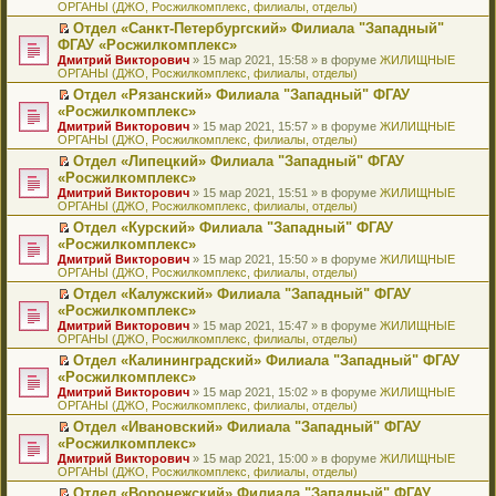
ОРГАНЫ (ДЖО, Росжилкомплекс, филиалы, отделы)
щ
у
а
р
м
п
е
е
с
н
о
у
е
й
Отдел «Санкт-Петербургский» Филиала "Западный"
н
о
н
ч
н
р
т
П
ФГАУ «Росжилкомплекс»
и
о
о
и
е
в
и
е
Дмитрий Викторович
» 15 мар 2021, 15:58 » в форуме
ЖИЛИЩНЫЕ
ю
б
м
т
п
о
к
р
ОРГАНЫ (ДЖО, Росжилкомплекс, филиалы, отделы)
щ
у
а
р
м
п
е
е
с
н
о
у
е
й
Отдел «Рязанский» Филиала "Западный" ФГАУ
н
о
н
ч
н
р
т
П
«Росжилкомплекс»
и
о
о
и
е
в
и
е
Дмитрий Викторович
» 15 мар 2021, 15:57 » в форуме
ЖИЛИЩНЫЕ
ю
б
м
т
п
о
к
р
ОРГАНЫ (ДЖО, Росжилкомплекс, филиалы, отделы)
щ
у
а
р
м
п
е
е
с
н
о
у
е
й
Отдел «Липецкий» Филиала "Западный" ФГАУ
н
о
н
ч
н
р
т
П
«Росжилкомплекс»
и
о
о
и
е
в
и
е
Дмитрий Викторович
» 15 мар 2021, 15:51 » в форуме
ЖИЛИЩНЫЕ
ю
б
м
т
п
о
к
р
ОРГАНЫ (ДЖО, Росжилкомплекс, филиалы, отделы)
щ
у
а
р
м
п
е
е
с
н
о
у
е
й
Отдел «Курский» Филиала "Западный" ФГАУ
н
о
н
ч
н
р
т
П
«Росжилкомплекс»
и
о
о
и
е
в
и
е
Дмитрий Викторович
» 15 мар 2021, 15:50 » в форуме
ЖИЛИЩНЫЕ
ю
б
м
т
п
о
к
р
ОРГАНЫ (ДЖО, Росжилкомплекс, филиалы, отделы)
щ
у
а
р
м
п
е
е
с
н
о
у
е
й
Отдел «Калужский» Филиала "Западный" ФГАУ
н
о
н
ч
н
р
т
П
«Росжилкомплекс»
и
о
о
и
е
в
и
е
Дмитрий Викторович
» 15 мар 2021, 15:47 » в форуме
ЖИЛИЩНЫЕ
ю
б
м
т
п
о
к
р
ОРГАНЫ (ДЖО, Росжилкомплекс, филиалы, отделы)
щ
у
а
р
м
п
е
е
с
н
о
у
е
й
Отдел «Калининградский» Филиала "Западный" ФГАУ
н
о
н
ч
н
р
т
П
«Росжилкомплекс»
и
о
о
и
е
в
и
е
Дмитрий Викторович
» 15 мар 2021, 15:02 » в форуме
ЖИЛИЩНЫЕ
ю
б
м
т
п
о
к
р
ОРГАНЫ (ДЖО, Росжилкомплекс, филиалы, отделы)
щ
у
а
р
м
п
е
е
с
н
о
у
е
й
Отдел «Ивановский» Филиала "Западный" ФГАУ
н
о
н
ч
н
р
т
П
«Росжилкомплекс»
и
о
о
и
е
в
и
е
Дмитрий Викторович
» 15 мар 2021, 15:00 » в форуме
ЖИЛИЩНЫЕ
ю
б
м
т
п
о
к
р
ОРГАНЫ (ДЖО, Росжилкомплекс, филиалы, отделы)
щ
у
а
р
м
п
е
е
с
н
о
у
е
й
Отдел «Воронежский» Филиала "Западный" ФГАУ