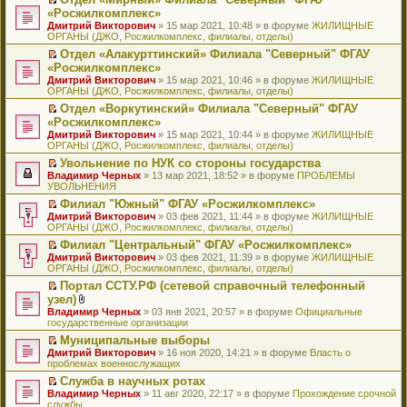
у
ю
б
н
ч
н
р
т
П
«Росжилкомплекс»
с
щ
о
и
е
в
и
е
о
Дмитрий Викторович
е
» 15 мар 2021, 10:48 » в форуме
ЖИЛИЩНЫЕ
м
т
п
о
к
р
о
ОРГАНЫ (ДЖО, Росжилкомплекс, филиалы, отделы)
н
у
а
р
м
п
е
б
и
с
н
о
у
е
й
Отдел «Алакурттинский» Филиала "Северный" ФГАУ
щ
ю
о
н
ч
н
р
т
П
«Росжилкомплекс»
е
о
о
и
е
в
и
е
н
Дмитрий Викторович
» 15 мар 2021, 10:46 » в форуме
ЖИЛИЩНЫЕ
б
м
т
п
о
к
р
и
ОРГАНЫ (ДЖО, Росжилкомплекс, филиалы, отделы)
щ
у
а
р
м
п
е
ю
е
с
н
о
у
е
й
Отдел «Воркутинский» Филиала "Северный" ФГАУ
н
о
н
ч
н
р
т
П
«Росжилкомплекс»
и
о
о
и
е
в
и
е
Дмитрий Викторович
» 15 мар 2021, 10:44 » в форуме
ЖИЛИЩНЫЕ
ю
б
м
т
п
о
к
р
ОРГАНЫ (ДЖО, Росжилкомплекс, филиалы, отделы)
щ
у
а
р
м
п
е
е
с
н
о
у
е
й
Увольнение по НУК со стороны государства
н
о
н
ч
н
р
т
П
Владимир Черных
» 13 мар 2021, 18:52 » в форуме
ПРОБЛЕМЫ
и
о
о
и
е
в
и
е
УВОЛЬНЕНИЯ
ю
б
м
т
п
о
к
р
Филиал "Южный" ФГАУ «Росжилкомплекс»
щ
у
а
р
м
п
е
П
Дмитрий Викторович
е
с
н
о
у
е
й
» 03 фев 2021, 11:44 » в форуме
ЖИЛИЩНЫЕ
е
ОРГАНЫ (ДЖО, Росжилкомплекс, филиалы, отделы)
н
о
н
ч
н
р
т
р
и
о
о
и
е
в
и
Филиал "Центральный" ФГАУ «Росжилкомплекс»
е
ю
б
м
т
п
о
к
П
Дмитрий Викторович
й
» 03 фев 2021, 11:39 » в форуме
ЖИЛИЩНЫЕ
щ
у
а
р
м
п
е
ОРГАНЫ (ДЖО, Росжилкомплекс, филиалы, отделы)
т
е
с
н
о
у
е
р
и
н
о
н
ч
н
р
Портал ССТУ.РФ (сетевой справочный телефонный
е
к
и
о
о
и
е
в
П
узел)
й
п
ю
б
м
т
п
о
е
т
В
Владимир Черных
е
» 03 янв 2021, 20:57 » в форуме
Официальные
щ
у
а
р
м
р
и
л
государственные организации
р
е
с
н
о
у
е
к
о
в
н
о
н
ч
н
й
Муниципальные выборы
п
ж
о
и
о
о
и
е
т
П
Дмитрий Викторович
е
е
» 16 ноя 2020, 14:21 » в форуме
Власть о
м
ю
б
м
т
п
и
е
проблемах военнослужащих
р
н
у
щ
у
а
р
к
р
в
и
н
е
с
н
о
Служба в научных ротах
п
е
о
я
е
н
о
н
ч
П
Владимир Черных
е
й
» 11 авг 2020, 22:17 » в форуме
Прохождение срочной
м
п
и
о
о
и
е
службы
р
т
у